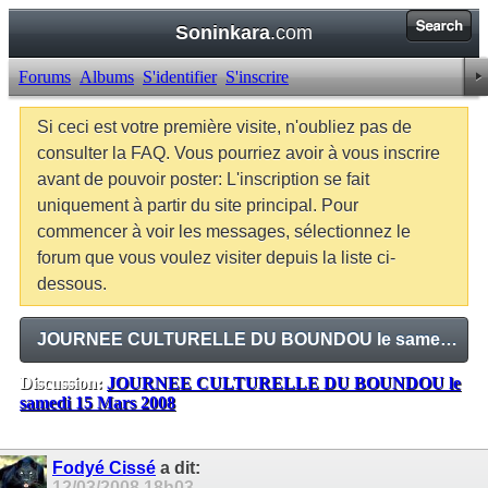
Soninkara
.com
Forums
Albums
S'identifier
S'inscrire
Si ceci est votre première visite, n'oubliez pas de
consulter la FAQ. Vous pourriez avoir à vous inscrire
avant de pouvoir poster: L'inscription se fait
uniquement à partir du site principal. Pour
commencer à voir les messages, sélectionnez le
forum que vous voulez visiter depuis la liste ci-
dessous.
JOURNEE CULTURELLE DU BOUNDOU le samedi 15 Mars 2008
Discussion:
JOURNEE CULTURELLE DU BOUNDOU le
samedi 15 Mars 2008
Balises:
Aucune
Fodyé Cissé
a dit:
12/03/2008
18h03