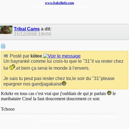
www.bakelinfo.com
FB : bakelinfo departement de Bakel
Tribal Cams
a dit:
31/12/2008
14h56
Posté par
kiitee
Un hayranké comme lui crois-tu que le "31"il va rester chez
lui
,et bein ça serai le monde à l'envers.
Je sais tu peut pas rester chez toi,le soir du "31"please
epargner nos gandjagakaise
Krkrkr en tous cas c'est vrai que j'oubliais de qui je parlais
le
maribataire Cissé la faut doucement doucement ce soir.
Tchooo
La plus belle chose que l’on puisse offrir aux autres n’est pas notre richesse
mais plutôt leurs révéler la leur.