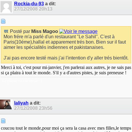
Rockia-du-93
a dit:
27/12/2008
20h13
Posté par
Miss Magoo
Mon frére m'a parlé d'un restaurant "Le Sahil". C'est à
Paris(10éme),hallal et apparement trés bon. Bien sur il faut
aimer les spécialités indiennes et pakistanaises.
J'ai pas encore testé mais j'ai l'intention d'y aller trés bientôt.
Merci à toi, c'est pour mi-janvier, j'en parlerai aux autres, je ne sais pas
si ça plaira à tout le monde. S'il y a d'autres pistes, je suis preneuse !
La patiente est une vertue <3
laliyah
a dit:
27/12/2008
23h56
coucou tout le monde,pour moi ça sera la casa avec mes filles,le temps