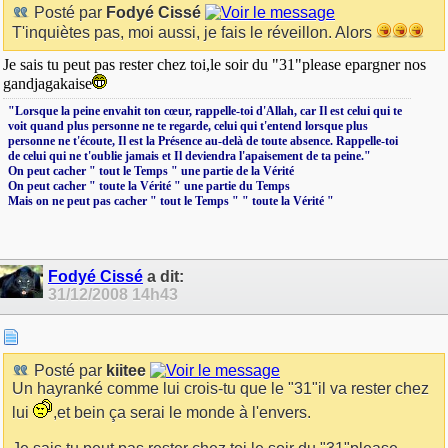
Posté par
Fodyé Cissé
T'inquiètes pas, moi aussi, je fais le réveillon. Alors
Je sais tu peut pas rester chez toi,le soir du "31"please epargner nos
gandjagakaise
‎"Lorsque la peine envahit ton cœur, rappelle-toi d'Allah, car Il est celui qui te
voit quand plus personne ne te regarde, celui qui t'entend lorsque plus
personne ne t'écoute, Il est la Présence au-delà de toute absence. Rappelle-toi
de celui qui ne t'oublie jamais et Il deviendra l'apaisement de ta peine."
On peut cacher " tout le Temps " une partie de la Vérité
On peut cacher " toute la Vérité " une partie du Temps
Mais on ne peut pas cacher " tout le Temps " " toute la Vérité "
Fodyé Cissé
a dit:
31/12/2008
14h43
Posté par
kiitee
Un hayranké comme lui crois-tu que le "31"il va rester chez
lui
,et bein ça serai le monde à l'envers.