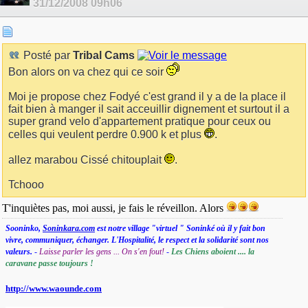
31/12/2008
09h06
Posté par
Tribal Cams
Bon alors on va chez qui ce soir
Moi je propose chez Fodyé c'est grand il y a de la place il
fait bien à manger il sait acceuillir dignement et surtout il a
super grand velo d'appartement pratique pour ceux ou
celles qui veulent perdre 0.900 k et plus
.
allez marabou Cissé chitouplait
.
Tchooo
T'inquiètes pas, moi aussi, je fais le réveillon. Alors
Sooninko,
Soninkara.com
est notre village "virtuel " Soninké où il y fait bon
vivre, communiquer, échanger. L'Hospitalité, le respect et la solidarité sont nos
valeurs.
-
Laisse parler les gens ... On s'en fout!
-
Les Chiens aboient .... la
caravane passe toujours !
http://www.waounde.com