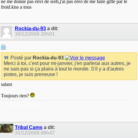
ne me donne pas envi de sorti,j'ai pas envi de me faire giflé par le
froid.kiss a tous
Rockia-du-93
a dit:
30/12/2008
20h01
Posté par
Rockia-du-93
Merci à toi, c'est pour mi-janvier, j'en parlerai aux autres, je
ne sais pas si ça plaira à tout le monde. S'il y a d'autres
pistes, je suis preneuse !
salam
Toujours rien?
La patiente est une vertue <3
Tribal Cams
a dit:
31/12/2008
08h47