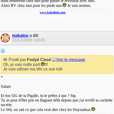
nuds rentreront chez moi pour passer le reveillon avec moi.
Alors RV chez moi pour les pieds nus.
Je suis serieux.
www.bakelinfo.com
FB : bakelinfo departement de Bakel
makalou
a dit:
31/12/2008
14h45
Posté par
Fodyé Cissé
Oh, je vais nulle part
!!!
Je vais utiliser ma Wii ce soir lolll
*
Salam
Et ton QG de la Pigalle, tu le prêtes à qui ? Stp.
Tu as peur d'être pris en flagrant délit depuis que j'ai revélé ta cachette
secrète.
Le Wii, on sait ce que cela veut dire chez les Hayrankos.