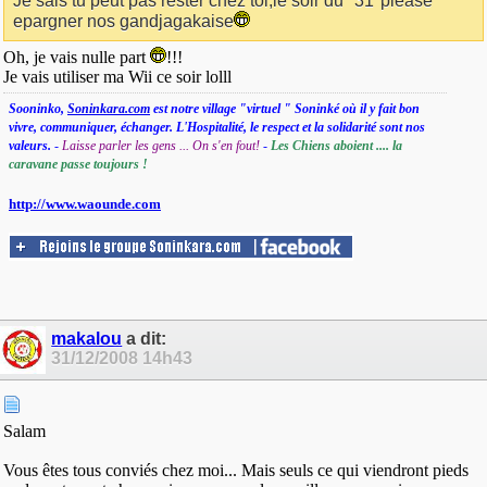
Je sais tu peut pas rester chez toi,le soir du "31"please
epargner nos gandjagakaise
Oh, je vais nulle part
!!!
Je vais utiliser ma Wii ce soir lolll
Sooninko,
Soninkara.com
est notre village "virtuel " Soninké où il y fait bon
vivre, communiquer, échanger. L'Hospitalité, le respect et la solidarité sont nos
valeurs.
-
Laisse parler les gens ... On s'en fout!
-
Les Chiens aboient .... la
caravane passe toujours !
http://www.waounde.com
makalou
a dit:
31/12/2008
14h43
Salam
Vous êtes tous conviés chez moi... Mais seuls ce qui viendront pieds