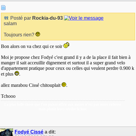
Posté par
Rockia-du-93
salam
Toujours rien?
Bon alors on va chez qui ce soir
Moi je propose chez Fodyé c'est grand il y a de la place il fait bien à
manger il sait acceuillir dignement et surtout il a super grand velo
d'appartement pratique pour ceux ou celles qui veulent perdre 0.900 k
et plus
.
allez marabou Cissé chitouplait
.
Tchooo
La plus belle chose que l’on puisse offrir aux autres n’est pas notre richesse
mais plutôt leurs révéler la leur.
Fodyé Cissé
a dit: