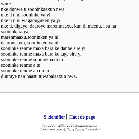
wure.
nke dunwe ti sooninkaaxun nwa
nke ti n ni sooninke ya yi
nke ti n ni wagaduguken ya yi
nke ti, tiigaye, daaroye,marenmaaxu, kun di meenu, i su na
sooninkara ya.
marenmaaxu,sooninken ya ni
daarontaaxu, sooninken ya ni
sooninke renme maxa bara ke danbe sire yi
sooninke renme maxa bara ke tage sire yi
sooninke renme sooninkaaxu tu
sooninke renme a tu
sooninke renme an du tu
duutuye nan haasu tuwabalaaxun nwa.
S'identifier
Haut de page
(C) 2000 - 2007 2014 Soninkara.com
Soninkara.com © Tous Droits Réservés!