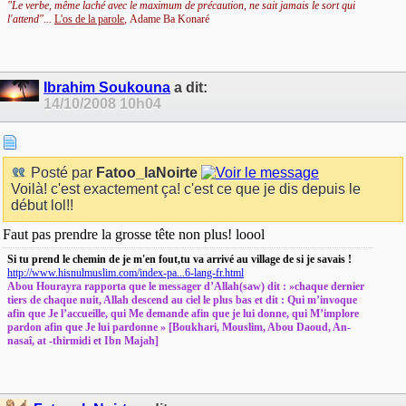
"Le verbe, même laché avec le maximum de précaution, ne sait jamais le sort qui
l'attend"...
L'os de la parole
,
Adame Ba Konaré
Ibrahim Soukouna
a dit:
14/10/2008
10h04
Posté par
Fatoo_laNoirte
Voilà! c'est exactement ça! c'est ce que je dis depuis le
début lol!!
Faut pas prendre la grosse tête non plus! loool
Si tu prend le chemin de je m'en fout,tu va arrivé au village de si je savais !
http://www.hisnulmuslim.com/index-pa...6-lang-fr.html
Abou Hourayra rapporta que le messager d’Allah(saw) dit : »chaque dernier
tiers de chaque nuit, Allah descend au ciel le plus bas et dit : Qui m’invoque
afin que Je l’accueille, qui Me demande afin que je lui donne, qui M’implore
pardon afin que Je lui pardonne » [Boukhari, Mouslim, Abou Daoud, An-
nasaî, at -thirmidi et Ibn Majah]