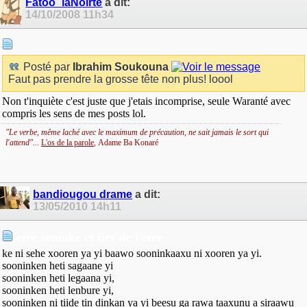
Fatoo_laNoirte
a dit:
14/10/2008
11h34
Posté par
Ibrahim Soukouna
Faut pas prendre la grosse tête non plus! loool
Non t'inquiète c'est juste que j'etais incomprise, seule Waranté avec
compris les sens de mes posts lol.
"Le verbe, même laché avec le maximum de précaution, ne sait jamais le sort qui
l'attend"...
L'os de la parole
,
Adame Ba Konaré
bandiougou drame
a dit:
13/05/2010
14h11
etre soninke et fier de l'etre
ke ni sehe xooren ya yi baawo sooninkaaxu ni xooren ya yi.
sooninken heti sagaane yi
sooninken heti legaana yi,
sooninken heti lenbure yi,
sooninken ni tiide tin dinkan ya yi beesu ga rawa taaxunu a siraawu