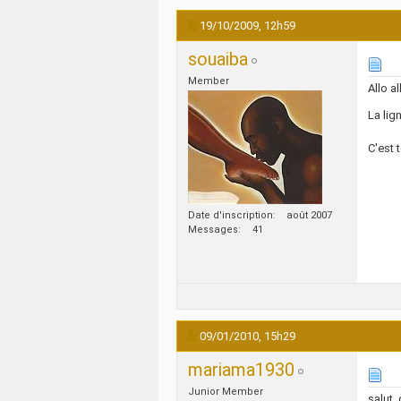
19/10/2009,
12h59
souaiba
Member
Allo al
La lig
C'est 
Date d'inscription
août 2007
Messages
41
09/01/2010,
15h29
mariama1930
Junior Member
salut,