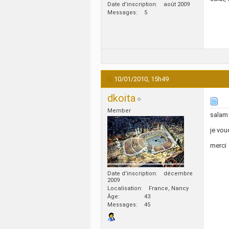
Date d'inscription
août 2009
Messages
5
10/01/2010,
15h49
dkoita
Member
salam
je vou
merci
Date d'inscription
décembre
2009
Localisation
France, Nancy
Âge
43
Messages
45