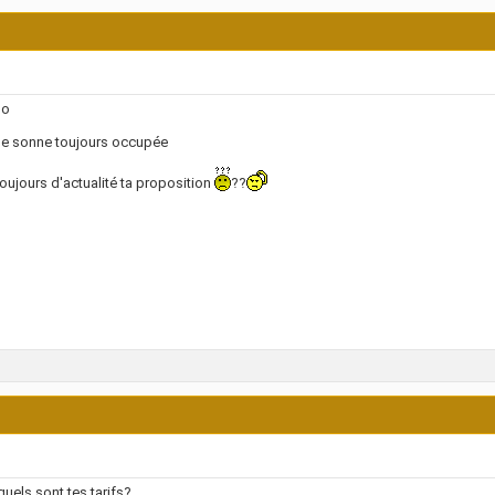
lo
ne sonne toujours occupée
toujours d'actualité ta proposition
??
 quels sont tes tarifs?