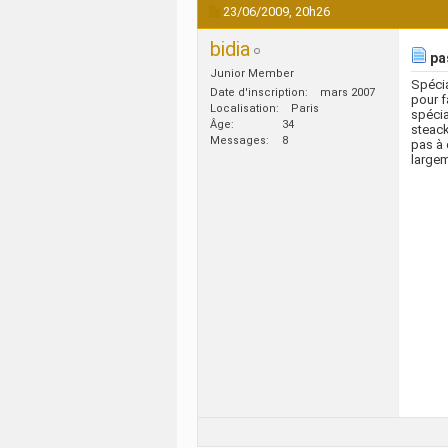
23/06/2009,
20h26
bidia
pas
Junior Member
Spécia
Date d'inscription
mars 2007
pour f
Localisation
Paris
spécia
Âge
34
steack
Messages
8
pas à 
largem