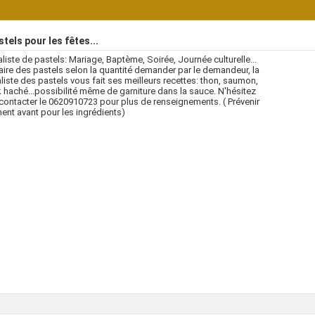
tels pour les fêtes...
liste de pastels: Mariage, Baptème, Soirée, Journée culturelle...
aire des pastels selon la quantité demander par le demandeur, la
liste des pastels vous fait ses meilleurs recettes: thon, saumon,
 haché...possibilité même de garniture dans la sauce. N'hésitez
contacter le 0620910723 pour plus de renseignements. ( Prévenir
ent avant pour les ingrédients)