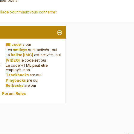
ets Divers
 village pour mieux vous connaitre?
BB code
is
oui
Les
smileys
sont activés :
oui
La
balise [IMG]
est activée :
oui
[VIDEO]
le code est
oui
s
Le code HTML peut être
employé :
non
Trackbacks
are
oui
Pingbacks
are
oui
Refbacks
are
oui
Forum Rules