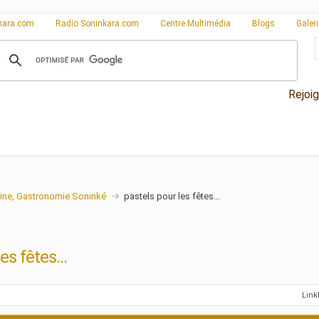
kara.com
Radio Soninkara.com
Centre Multimédia
Blogs
Galer
Rejoi
ine, Gastronomie Soninké
pastels pour les fêtes...
es fêtes...
Lin