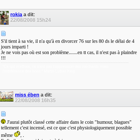
rokia
a dit:
22/08/2008
15h24
S'il tient à sa vie, il n'a qu'à en divorcer 76 sur les 80 ds le délai de 4
jours imparti !
Je ne vois pas où est son problème.......en tt cas, il n'est pas à plaindre
!!!
"Ce qui m'effraie, ce n'est pas l'oppression des méchants, mais
l'indifférence des bons." Martin Luther King
miss ében
a dit:
22/08/2008
16h35
J'aurai plutôt classé cette affaire dans le coin "humour, blagues"
tellement c'est incensé, est ce que c'est physiologiquement possible
même
, .