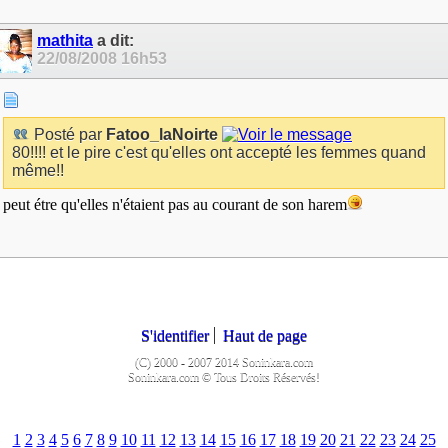
mathita
a dit:
22/08/2008
16h53
Posté par
Fatoo_laNoirte
80!!!! et le pire c'est qu'elles ont accepté les femmes quand
même!!
peut étre qu'elles n'étaient pas au courant de son harem
S'identifier
Haut de page
(C) 2000 - 2007 2014 Soninkara.com
Soninkara.com © Tous Droits Réservés!
1
2
3
4
5
6
7
8
9
10
11
12
13
14
15
16
17
18
19
20
21
22
23
24
25