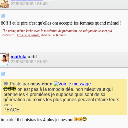
22/08/2008
16h48
80!!!! et le pire c'est qu'elles ont accepté les femmes quand même!!
"Le verbe, même laché avec le maximum de précaution, ne sait jamais le sort qui
l'attend"...
L'os de la parole
,
Adame Ba Konaré
mathita
a dit:
22/08/2008
16h52
Posté par
miss ében
on est pas à la tombola déé, non mieut vaut qu'il
prenne les 4 premières je suppose quel sont de sa
génération au moins les plus jeunes peuvent refaire leurs
vies ....
PEACE
tu parle! il choisiras les 4 plus jeunes oui