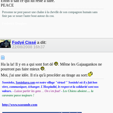
Enfin il sait ce qui lui reste à faire.
PEACE
Personne ne peut passer une chaîne à la cheville de son compagnon humain sans
finir pas se nouer l'autre bout autour du cou.
Frederick Douglass
Fodyé Cissé
a dit:
22/08/2008
16h37
Ha la la! Il y en a qui sont fort dé
. Même les Gajaagankos ne
pourront pas faire mieux
.
Moi, j'ai une idée. Il n'a qu'à procéder au tirage au sort.
Sooninko,
Soninkara.com
est notre village "virtuel " Soninké où il y fait bon
vivre, communiquer, échanger. L'Hospitalité, le respect et la solidarité sont nos
valeurs.
-
Laisse parler les gens ... On s'en fout!
-
Les Chiens aboient .... la
caravane passe toujours !
http://www.waounde.com