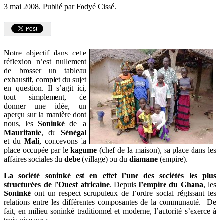
3 mai 2008.
Publié par Fodyé Cissé.
Notre objectif dans cette
réflexion n’est nullement
de brosser un tableau
exhaustif, complet du sujet
en question. Il s’agit ici,
tout simplement, de
donner une idée, un
aperçu sur la manière dont
nous, les
Soninké
de la
Mauritanie
, du
Sénégal
et du
Mali
, concevons la
place occupée par le
kagume
(chef de la maison), sa place dans les
affaires sociales du
debe
(village) ou du
diamane
(empire).
La société soninké est en effet l’une des sociétés les plus
structurées de l’Ouest africaine
. Depuis
l’empire du Ghana
, les
Soninké
ont un respect scrupuleux de l’ordre social régissant les
relations entre les différentes composantes de la communauté. De
fait, en milieu soninké traditionnel et moderne, l’autorité s’exerce à
trois niveaux :