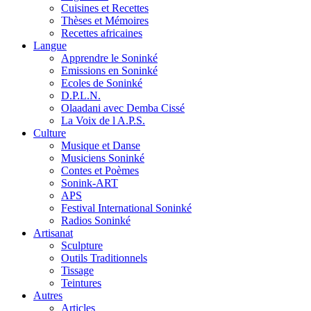
Cuisines et Recettes
Thèses et Mémoires
Recettes africaines
Langue
Apprendre le Soninké
Emissions en Soninké
Ecoles de Soninké
D.P.L.N.
Olaadani avec Demba Cissé
La Voix de l A.P.S.
Culture
Musique et Danse
Musiciens Soninké
Contes et Poèmes
Sonink-ART
APS
Festival International Soninké
Radios Soninké
Artisanat
Sculpture
Outils Traditionnels
Tissage
Teintures
Autres
Articles