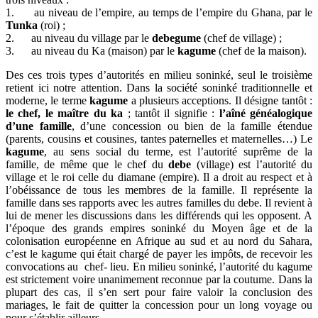
1. au niveau de l’empire, au temps de l’empire du Ghana, par le
Tunka
(roi) ;
2. au niveau du village par le
debegume
(chef de village) ;
3. au niveau du Ka (maison) par le
kagume
(chef de la maison).
Des ces trois types d’autorités en milieu soninké, seul le troisième
retient ici notre attention. Dans la société soninké traditionnelle et
moderne, le terme
kagume
a plusieurs acceptions. Il désigne tantôt :
le chef, le maître du ka
; tantôt il signifie :
l’aîné généalogique
d’une famille
, d’une concession ou bien de la famille étendue
(parents, cousins et cousines, tantes paternelles et maternelles…) Le
kagume
, au sens social du terme, est l’autorité suprême de la
famille, de même que le chef du
debe
(village) est l’autorité du
village et le roi celle du diamane (empire). Il a droit au respect et à
l’obéissance de tous les membres de la famille. Il représente la
famille dans ses rapports avec les autres familles du debe. Il revient à
lui de mener les discussions dans les différends qui les opposent. A
l’époque des grands empires soninké du Moyen âge et de la
colonisation européenne en Afrique au sud et au nord du Sahara,
c’est le kagume qui était chargé de payer les impôts, de recevoir les
convocations au chef- lieu. En milieu soninké, l’autorité du kagume
est strictement voire unanimement reconnue par la coutume. Dans la
plupart des cas, il s’en sert pour faire valoir la conclusion des
mariages, le fait de quitter la concession pour un long voyage ou
pour s’établir ailleurs.