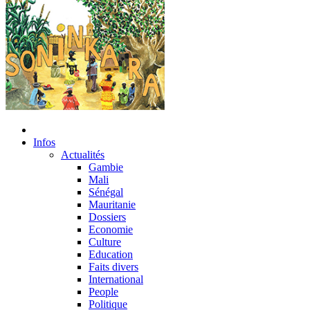
Infos
Actualités
Gambie
Mali
Sénégal
Mauritanie
Dossiers
Economie
Culture
Education
Faits divers
International
People
Politique