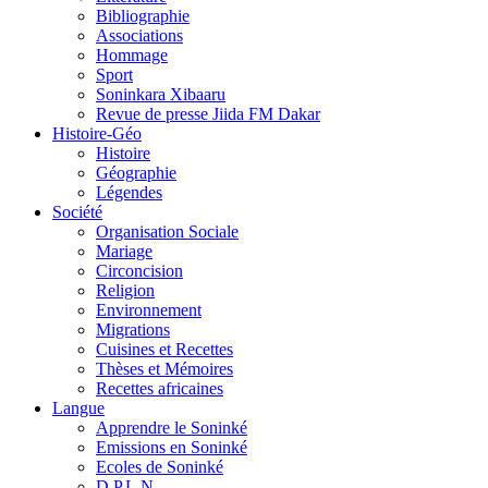
Bibliographie
Associations
Hommage
Sport
Soninkara Xibaaru
Revue de presse Jiida FM Dakar
Histoire-Géo
Histoire
Géographie
Légendes
Société
Organisation Sociale
Mariage
Circoncision
Religion
Environnement
Migrations
Cuisines et Recettes
Thèses et Mémoires
Recettes africaines
Langue
Apprendre le Soninké
Emissions en Soninké
Ecoles de Soninké
D.P.L.N.