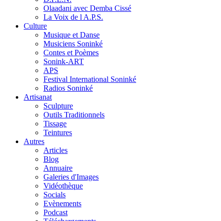
Olaadani avec Demba Cissé
La Voix de l A.P.S.
Culture
Musique et Danse
Musiciens Soninké
Contes et Poèmes
Sonink-ART
APS
Festival International Soninké
Radios Soninké
Artisanat
Sculpture
Outils Traditionnels
Tissage
Teintures
Autres
Articles
Blog
Annuaire
Galeries d'Images
Vidéothèque
Socials
Evènements
Podcast