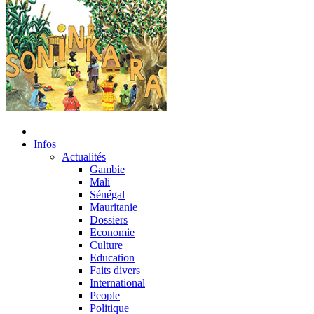
Infos
Actualités
Gambie
Mali
Sénégal
Mauritanie
Dossiers
Economie
Culture
Education
Faits divers
International
People
Politique