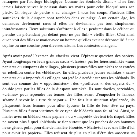
rattrapées par l’horloge biologique. Comme les Soninkés disent « Il ne faut
jamais laisser sauver le poisson dans ses mains pour celui bloqué sous son
pied». On risque de perdre « au change» à tous les coups. Plusieurs filles
soninkées de la diaspora sont tombées dans ce piège. A un certain âge, les
demandes deviennent rares si elles ne deviennent pas tout simplement
inintéressantes. Deux solutions s’offriront à elles : perdurer dans le célibat ou
prendre un prétendant par défaut pour ne pas finir « vieille fille». C'est ainsi
qu'on voit des filles se marier avec un homme qu'elles avaient déconseillé à une
copine ou une cousine pour diverses raisons. Les contextes changent.
Après avoir passé l’examen du «faciès» vient l’épineuse question des papiers.
Ayant longtemps vu leurs grandes sœurs «blasées» par les frères soninkés «sans
papiers» ou «importés du village», plusieurs jeunes filles soninkées sont entrées
en rébellion contre les «blédards». En effet, plusieurs jeunes soninkés « sans-
papiers» ou « importés du village» ont jeté le discrédit sur tous les blédards. Ils
sont vus comme des « opportunistes» , des «profiteurs », des experts du «
double-jeu» par les filles de la diaspora soninkée. Ils sont dociles, serviables,
«crèmes» pour reprendre les termes des filles avant d’empocher le fameux
sésame à savoir le « titre de séjour ». Une fois leur situation régularisée, ils
plaqueront leurs femmes pour aller épouser la fille de leur rêve au pays.
Plusieurs filles furent victimes de ce type de blédards sans foi ni loi. Ainsi, se
marier avec un blédard «sans papiers » ou « importé» devient très risqué. Elles
ne savent plus à quel «blédard» se fier surtout que les proches de ces hommes
ne se gênent point pour dire de manière éhontée: « Marie-toi avec une fille d’ici
pour avoir les papiers». Elles refusent de plus en plus d’être des «ascenseurs