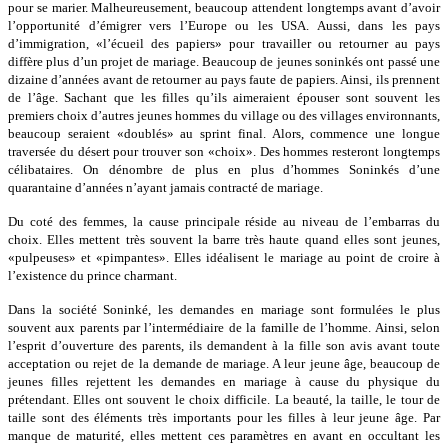
pour se marier. Malheureusement, beaucoup attendent longtemps avant d’avoir
l’opportunité d’émigrer vers l’Europe ou les USA. Aussi, dans les pays
d’immigration, «l’écueil des papiers» pour travailler ou retourner au pays
diffère plus d’un projet de mariage. Beaucoup de jeunes soninkés ont passé une
dizaine d’années avant de retourner au pays faute de papiers. Ainsi, ils prennent
de l’âge. Sachant que les filles qu’ils aimeraient épouser sont souvent les
premiers choix d’autres jeunes hommes du village ou des villages environnants,
beaucoup seraient «doublés» au sprint final. Alors, commence une longue
traversée du désert pour trouver son «choix». Des hommes resteront longtemps
célibataires. On dénombre de plus en plus d’hommes Soninkés d’une
quarantaine d’années n’ayant jamais contracté de mariage.
Du coté des femmes, la cause principale réside au niveau de l’embarras du
choix. Elles mettent très souvent la barre très haute quand elles sont jeunes,
«pulpeuses» et «pimpantes». Elles idéalisent le mariage au point de croire à
l’existence du prince charmant.
Dans la société Soninké, les demandes en mariage sont formulées le plus
souvent aux parents par l’intermédiaire de la famille de l’homme. Ainsi, selon
l’esprit d’ouverture des parents, ils demandent à la fille son avis avant toute
acceptation ou rejet de la demande de mariage. A leur jeune âge, beaucoup de
jeunes filles rejettent les demandes en mariage à cause du physique du
prétendant. Elles ont souvent le choix difficile. La beauté, la taille, le tour de
taille sont des éléments très importants pour les filles à leur jeune âge. Par
manque de maturité, elles mettent ces paramètres en avant en occultant les