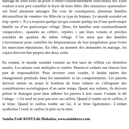
mariage de leurs filles au point d’irriter considérablement leurs beaux fils. Elles
veulent à tout prix contrôler le foyer de leurs filles. Des intrusions «parentales»
ont brisé plusieurs ménages. Par voie de conséquence, plusieurs familles
déconseillent de «marier» les filles de ce type de femmes. Le monde soninké est
trop «petit ». Il y a toujours quelqu’un qui connait quelqu’un d’une quelconque
famille ou d’un quelconque village. Donc, les familles sont continuellement
«inspectées», «passées au crible», «épiées » par leurs voisins et proches
soninkés du quartier, du même village. C’est ainsi que des familles
s’investissent pour contrôler les fréquentations de leur progéniture pour éviter
les mauvaises réputations. En effet, au moment des demandes en mariage, les
copies doivent être propres des deux cotés.
En somme, le monde soninké connait un fort taux de célibat ces dernières
années. Les raisons sont multiples et variées. Parents et enfants ont chacun leur
part de responsabilité. Pour inverser cette courbe, il faudra opérer des
changements profonds dans les mentalités et les comportements. Les parents
doivent mettre en avant le bonheur de leurs enfants en s’éloignant des
considérations sociologiques d’un autre temps. Quant aux enfants, ils doivent
prôner le dialogue pour faire adhérer les parents à leur cause. Comme le dit
l’adage : « Un oeuf ne joue pas avec un caillou. Quand il tombe sur le caillou, il
se brise. Quand le caillou tombe sur lui, il se brise également». L’enfant
symbolise l’oeuf, le caillou le père ou la mère.
Samba Fodé KOITA dit Makalou, www.soninkara.com