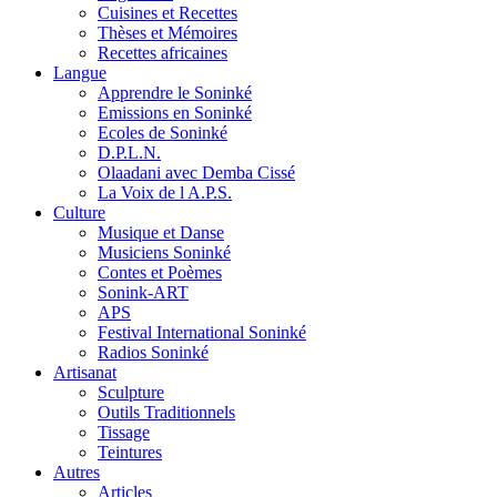
Cuisines et Recettes
Thèses et Mémoires
Recettes africaines
Langue
Apprendre le Soninké
Emissions en Soninké
Ecoles de Soninké
D.P.L.N.
Olaadani avec Demba Cissé
La Voix de l A.P.S.
Culture
Musique et Danse
Musiciens Soninké
Contes et Poèmes
Sonink-ART
APS
Festival International Soninké
Radios Soninké
Artisanat
Sculpture
Outils Traditionnels
Tissage
Teintures
Autres
Articles