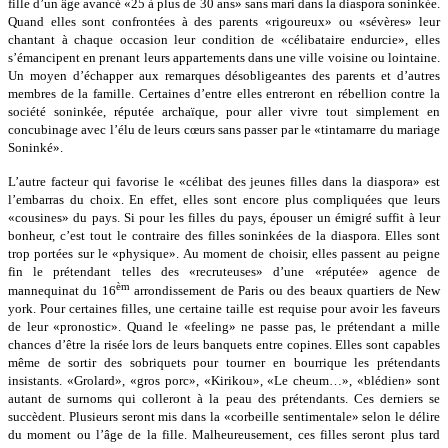
fille d’un âge avancé «25 à plus de 30 ans» sans mari dans la diaspora soninkée.
Quand elles sont confrontées à des parents «rigoureux» ou «sévères» leur
chantant à chaque occasion leur condition de «célibataire endurcie», elles
s’émancipent en prenant leurs appartements dans une ville voisine ou lointaine.
Un moyen d’échapper aux remarques désobligeantes des parents et d’autres
membres de la famille. Certaines d’entre elles entreront en rébellion contre la
société soninkée, réputée archaïque, pour aller vivre tout simplement en
concubinage avec l’élu de leurs cœurs sans passer par le «tintamarre du mariage
Soninké».
L’autre facteur qui favorise le «célibat des jeunes filles dans la diaspora» est
l’embarras du choix. En effet, elles sont encore plus compliquées que leurs
«cousines» du pays. Si pour les filles du pays, épouser un émigré suffit à leur
bonheur, c’est tout le contraire des filles soninkées de la diaspora. Elles sont
trop portées sur le «physique». Au moment de choisir, elles passent au peigne
fin le prétendant telles des «recruteuses» d’une «réputée» agence de
èm
mannequinat du 16
arrondissement de Paris ou des beaux quartiers de New
york. Pour certaines filles, une certaine taille est requise pour avoir les faveurs
de leur «pronostic». Quand le «feeling» ne passe pas, le prétendant a mille
chances d’être la risée lors de leurs banquets entre copines. Elles sont capables
même de sortir des sobriquets pour tourner en bourrique les prétendants
insistants. «Grolard», «gros porc», «Kirikou», «Le cheum…», «blédien» sont
autant de surnoms qui colleront à la peau des prétendants. Ces derniers se
succèdent. Plusieurs seront mis dans la «corbeille sentimentale» selon le délire
du moment ou l’âge de la fille. Malheureusement, ces filles seront plus tard