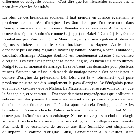
différence de catégorie sociale. C'est dire que les hierarchies sociales ont la
peau dure chez les Soninkés.
En plus de ces hiérarchies sociales, il faut prendre en compte également le
problème des contrées d’origine. Les Soninkés que l’on rencontre dans
l’immigration viennent de contrées différentes et de divers pays. Au Sénégal, on
trouve des régions Soninkés comme Gajaaga ( de Bakel à Gandé ), Hayré ( de
Dembakani jusqu’au Fouta ). En Mauritanie, on y trouve également plusieurs
régions soninkées comme le « Guidimakha», le « Hayré»…Au Mali, on
dénombre plus de cinq régions à savoir Djafounou, Soroma, Kaarta, Lambidou,
Guidimé, Khaniaga…Chaque Soninké est foncièrement attaché à sa contrée
d’origine. Les Soninkés partagent la même langue, les mêmes us et coutumes.
Malgré tout, au moment du mariage, ils se refusent des demandes pour plusieurs
raisons. Souvent, on refuse la demande de mariage parce qu’on connait peu la
contrée d’origine du prétendant. Dès fois, c’est la « lointaineté» qui pose
problème pour ne pas dire simplement le pays d’origine. Le Sénégalais pense
être mieux «civilisé» que le Malien. Le Mauritanien pense être «mieux né» que
le Sénégalais, et vice versa… Des considérations moyenâgeuses qui polluent le
subconscient des parents. Plusieurs jeunes sont ainsi pris en otage au moment
de choisir leur futur épouse. Il faudra ajouter à cela l’endogamie chez les
Soninkés. Le Soninké cherche d’abord sa femme dans son cercle familial. S’il ne
trouve pas, il s’intéresse à son voisinage. S’il ne trouve pas son choix, il élargit
sa zone de recherche en incorporant son village et les villages environnants.
Plus tard, il se contentera de trouver une fille Soninkée tout simplement
qu’importe la contrée d’origine. Ainsi, s’amouracher d’un ivoirien, d’un