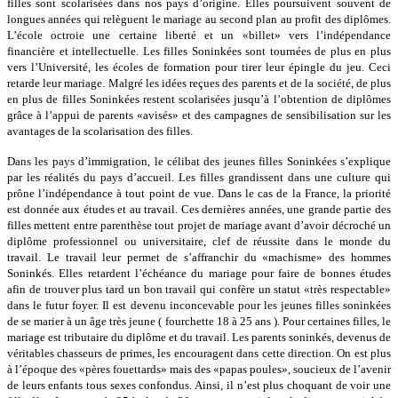
filles sont scolarisées dans nos pays d’origine. Elles poursuivent souvent de
longues années qui relèguent le mariage au second plan au profit des diplômes.
L’école octroie une certaine liberté et un «billet» vers l’indépendance
financière et intellectuelle. Les filles Soninkées sont tournées de plus en plus
vers l’Université, les écoles de formation pour tirer leur épingle du jeu. Ceci
retarde leur mariage. Malgré les idées reçues des parents et de la société, de plus
en plus de filles Soninkées restent scolarisées jusqu’à l’obtention de diplômes
grâce à l’appui de parents «avisés» et des campagnes de sensibilisation sur les
avantages de la scolarisation des filles.
Dans les pays d’immigration, le célibat des jeunes filles Soninkées s’explique
par les réalités du pays d’accueil. Les filles grandissent dans une culture qui
prône l’indépendance à tout point de vue. Dans le cas de la France, la priorité
est donnée aux études et au travail. Ces dernières années, une grande partie des
filles mettent entre parenthèse tout projet de mariage avant d’avoir décroché un
diplôme professionnel ou universitaire, clef de réussite dans le monde du
travail. Le travail leur permet de s’affranchir du «machisme» des hommes
Soninkés. Elles retardent l’échéance du mariage pour faire de bonnes études
afin de trouver plus tard un bon travail qui confère un statut «très respectable»
dans le futur foyer. Il est devenu inconcevable pour les jeunes filles soninkées
de se marier à un âge très jeune ( fourchette 18 à 25 ans ). Pour certaines filles, le
mariage est tributaire du diplôme et du travail. Les parents soninkés, devenus de
véritables chasseurs de primes, les encouragent dans cette direction. On est plus
à l’époque des «pères fouettards» mais des «papas poules», soucieux de l’avenir
de leurs enfants tous sexes confondus. Ainsi, il n’est plus choquant de voir une