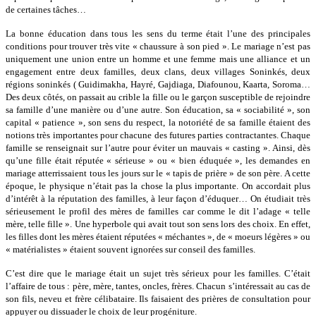
de certaines tâches…
La bonne éducation dans tous les sens du terme était l’une des principales
conditions pour trouver très vite « chaussure à son pied ». Le mariage n’est pas
uniquement une union entre un homme et une femme mais une alliance et un
engagement entre deux familles, deux clans, deux villages Soninkés, deux
régions soninkés ( Guidimakha, Hayré, Gajdiaga, Diafounou, Kaarta, Soroma…
Des deux côtés, on passait au crible la fille ou le garçon susceptible de rejoindre
sa famille d’une manière ou d’une autre. Son éducation, sa « sociabilité », son
capital « patience », son sens du respect, la notoriété de sa famille étaient des
notions très importantes pour chacune des futures parties contractantes. Chaque
famille se renseignait sur l’autre pour éviter un mauvais « casting ». Ainsi, dès
qu’une fille était réputée « sérieuse » ou « bien éduquée », les demandes en
mariage atterrissaient tous les jours sur le « tapis de prière » de son père. A cette
époque, le physique n’était pas la chose la plus importante. On accordait plus
d’intérêt à la réputation des familles, à leur façon d’éduquer… On étudiait très
sérieusement le profil des mères de familles car comme le dit l’adage « telle
mère, telle fille ». Une hyperbole qui avait tout son sens lors des choix. En effet,
les filles dont les mères étaient réputées « méchantes », de « moeurs légères » ou
« matérialistes » étaient souvent ignorées sur conseil des familles.
C’est dire que le mariage était un sujet très sérieux pour les familles. C’était
l’affaire de tous : père, mère, tantes, oncles, frères. Chacun s’intéressait au cas de
son fils, neveu et frère célibataire. Ils faisaient des prières de consultation pour
appuyer ou dissuader le choix de leur progéniture.