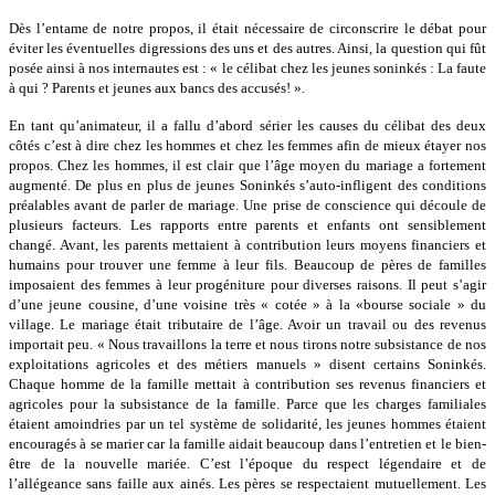
Dès l’entame de notre propos, il était nécessaire de circonscrire le débat pour
éviter les éventuelles digressions des uns et des autres. Ainsi, la question qui fût
posée ainsi à nos internautes est : « le célibat chez les jeunes soninkés : La faute
à qui ? Parents et jeunes aux bancs des accusés! ».
En tant qu’animateur, il a fallu d’abord sérier les causes du célibat des deux
côtés c’est à dire chez les hommes et chez les femmes afin de mieux étayer nos
propos. Chez les hommes, il est clair que l’âge moyen du mariage a fortement
augmenté. De plus en plus de jeunes Soninkés s’auto-infligent des conditions
préalables avant de parler de mariage. Une prise de conscience qui découle de
plusieurs facteurs. Les rapports entre parents et enfants ont sensiblement
changé. Avant, les parents mettaient à contribution leurs moyens financiers et
humains pour trouver une femme à leur fils. Beaucoup de pères de familles
imposaient des femmes à leur progéniture pour diverses raisons. Il peut s’agir
d’une jeune cousine, d’une voisine très « cotée » à la «bourse sociale » du
village. Le mariage était tributaire de l’âge. Avoir un travail ou des revenus
importait peu. « Nous travaillons la terre et nous tirons notre subsistance de nos
exploitations agricoles et des métiers manuels » disent certains Soninkés.
Chaque homme de la famille mettait à contribution ses revenus financiers et
agricoles pour la subsistance de la famille. Parce que les charges familiales
étaient amoindries par un tel système de solidarité, les jeunes hommes étaient
encouragés à se marier car la famille aidait beaucoup dans l’entretien et le bien-
être de la nouvelle mariée. C’est l’époque du respect légendaire et de
l’allégeance sans faille aux ainés. Les pères se respectaient mutuellement. Les