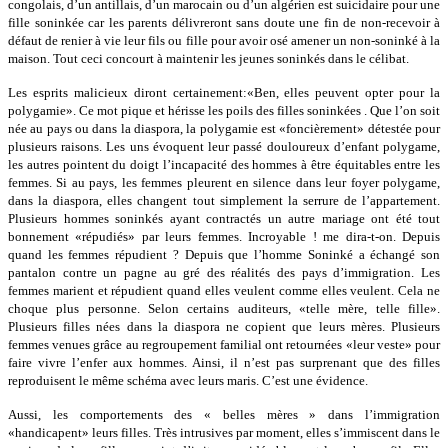
congolais, d’un antillais, d’un marocain ou d’un algérien est suicidaire pour une
fille soninkée car les parents délivreront sans doute une fin de non-recevoir à
défaut de renier à vie leur fils ou fille pour avoir osé amener un non-soninké à la
maison. Tout ceci concourt à maintenir les jeunes soninkés dans le célibat.
Les esprits malicieux diront certainement:«Ben, elles peuvent opter pour la
polygamie». Ce mot pique et hérisse les poils des filles soninkées . Que l’on soit
née au pays ou dans la diaspora, la polygamie est «foncièrement» détestée pour
plusieurs raisons. Les uns évoquent leur passé douloureux d’enfant polygame,
les autres pointent du doigt l’incapacité des hommes à être équitables entre les
femmes. Si au pays, les femmes pleurent en silence dans leur foyer polygame,
dans la diaspora, elles changent tout simplement la serrure de l’appartement.
Plusieurs hommes soninkés ayant contractés un autre mariage ont été tout
bonnement «répudiés» par leurs femmes. Incroyable ! me dira-t-on. Depuis
quand les femmes répudient ? Depuis que l’homme Soninké a échangé son
pantalon contre un pagne au gré des réalités des pays d’immigration. Les
femmes marient et répudient quand elles veulent comme elles veulent. Cela ne
choque plus personne. Selon certains auditeurs, «telle mère, telle fille».
Plusieurs filles nées dans la diaspora ne copient que leurs mères. Plusieurs
femmes venues grâce au regroupement familial ont retournées «leur veste» pour
faire vivre l’enfer aux hommes. Ainsi, il n’est pas surprenant que des filles
reproduisent le même schéma avec leurs maris. C’est une évidence.
Aussi, les comportements des « belles mères » dans l’immigration
«handicapent» leurs filles. Très intrusives par moment, elles s’immiscent dans le