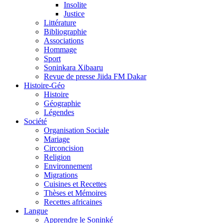
Insolite
Justice
Littérature
Bibliographie
Associations
Hommage
Sport
Soninkara Xibaaru
Revue de presse Jiida FM Dakar
Histoire-Géo
Histoire
Géographie
Légendes
Société
Organisation Sociale
Mariage
Circoncision
Religion
Environnement
Migrations
Cuisines et Recettes
Thèses et Mémoires
Recettes africaines
Langue
Apprendre le Soninké