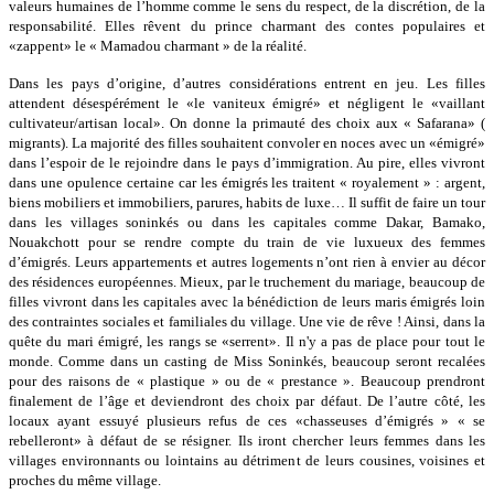
valeurs humaines de l’homme comme le sens du respect, de la discrétion, de la
responsabilité. Elles rêvent du prince charmant des contes populaires et
«zappent» le « Mamadou charmant » de la réalité.
Dans les pays d’origine, d’autres considérations entrent en jeu. Les filles
attendent désespérément le «le vaniteux émigré» et négligent le «vaillant
cultivateur/artisan local». On donne la primauté des choix aux « Safarana» (
migrants). La majorité des filles souhaitent convoler en noces avec un «émigré»
dans l’espoir de le rejoindre dans le pays d’immigration. Au pire, elles vivront
dans une opulence certaine car les émigrés les traitent « royalement » : argent,
biens mobiliers et immobiliers, parures, habits de luxe… Il suffit de faire un tour
dans les villages soninkés ou dans les capitales comme Dakar, Bamako,
Nouakchott pour se rendre compte du train de vie luxueux des femmes
d’émigrés. Leurs appartements et autres logements n’ont rien à envier au décor
des résidences européennes. Mieux, par le truchement du mariage, beaucoup de
filles vivront dans les capitales avec la bénédiction de leurs maris émigrés loin
des contraintes sociales et familiales du village. Une vie de rêve ! Ainsi, dans la
quête du mari émigré, les rangs se «serrent». Il n'y a pas de place pour tout le
monde. Comme dans un casting de Miss Soninkés, beaucoup seront recalées
pour des raisons de « plastique » ou de « prestance ». Beaucoup prendront
finalement de l’âge et deviendront des choix par défaut. De l’autre côté, les
locaux ayant essuyé plusieurs refus de ces «chasseuses d’émigrés » « se
rebelleront» à défaut de se résigner. Ils iront chercher leurs femmes dans les
villages environnants ou lointains au détriment de leurs cousines, voisines et
proches du même village.