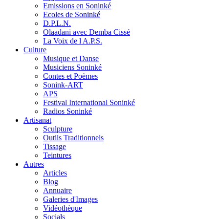
Emissions en Soninké
Ecoles de Soninké
D.P.L.N.
Olaadani avec Demba Cissé
La Voix de l A.P.S.
Culture
Musique et Danse
Musiciens Soninké
Contes et Poèmes
Sonink-ART
APS
Festival International Soninké
Radios Soninké
Artisanat
Sculpture
Outils Traditionnels
Tissage
Teintures
Autres
Articles
Blog
Annuaire
Galeries d'Images
Vidéothèque
Socials