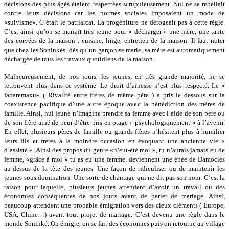
décisions des plus âgés étaient respectées scrupuleusement. Nul ne se rebellait
contre leurs décisions car les normes sociales imposaient un mode de
«suivisme». C’était le patriarcat. La progéniture ne dérogeait pas à cette règle.
C’est ainsi qu’on se mariait très jeune pour « décharger » une mère, une tante
des corvées de la maison : cuisine, linge, entretien de la maison. Il faut noter
que chez les Soninkés, dès qu’un garçon se marie, sa mère est automatiquement
déchargée de tous les travaux quotidiens de la maison.
Malheureusement, de nos jours, les jeunes, en très grande majorité, ne se
retrouvent plus dans ce système. Le droit d’ainesse n’est plus respecté. Le «
fabaremaxu» ( Rivalité entre frères de même père ) a pris le dessous sur la
coexistence pacifique d’une autre époque avec la bénédiction des mères de
famille. Ainsi, nul jeune n’imagine prendre sa femme avec l’aide de son père ou
de son frère ainé de peur d’être pris en otage « psychologiquement » à l’avenir.
En effet, plusieurs pères de famille ou grands frères n’hésitent plus à humilier
leurs fils et frères à la moindre occasion en évoquant une ancienne vie «
d’assisté ». Ainsi des propos du genre «n’eut-été moi », tu n’aurais jamais eu de
femme, «grâce à moi » tu as eu une femme, deviennent une épée de Damoclès
au-dessus de la tête des jeunes. Une façon de ridiculiser ou de maintenir les
jeunes sous domination. Une sorte de chantage qui ne dit pas son nom. C’est la
raison pour laquelle, plusieurs jeunes attendent d’avoir un travail ou des
économies conséquentes de nos jours avant de parler de mariage. Ainsi,
beaucoup attendent une probable émigration vers des cieux cléments ( Europe,
USA, Chine…) avant tout projet de mariage. C’est devenu une règle dans le
monde Soninké. On émigre, on se fait des économies puis on retourne au village