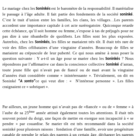
Le mariage chez les
est le baromètre de la responsabilité. Il matérialise
Soninkés
le passage à l’âge adulte. Il fait partie des fondements de la société
.
soninké
C’est le trait d’union entre les familles, les clans, les villages…Les parents
accordent une importance capitale à cet acte surérogatoire. Quiconque retarde
cette échéance, qu’il soit homme ou femme, s’expose à tas de préjugés pour ne
pas dire à une ribambelle de quolibets. Les filles sont les plus exposées.
Autrefois, chez les
, les filles se mariaient très tôt. Il était très rare de
Soninkés
voir des filles célibataires d’une vingtaine d’années. Beaucoup de filles se
mariaient au crépuscule de leur puberté. Ce qui nous amène à nous poser la
question suivante : Y a-t-il un âge pour se marier chez les
? Nous
Soninkés
répondrons par l’affirmative car dans la conscience collective
d’antan,
Soninké
toute jeune fille qui n’avait pas de fiancé ou de mari avant la vingtaine
d’années était considérée comme « inintéressante ». Trivialement, on dit en
Soninké
ce qui veut dire : « N’intéresse personne ». Les filles
"A sonto"
craignaient ce « sobriquet ».
Par ailleurs, un jeune homme qui n’avait pas de «fiancée » ou de « femme » à
ème
l’aube de sa 25
année attirait également toutes les attentions. Il était très
souvent pointé du doigt, une façon de mettre en exergue son incapacité à « se
pendre » par couardise. Se marier tôt est très recommandé dans la société
soninké pour plusieurs raisons : fondation d’une famille, avoir une progéniture
capable de prendre le relais des parents à un certain âge, décharger les parents