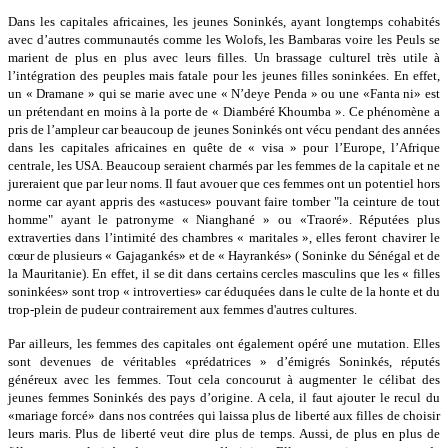
Dans les capitales africaines, les jeunes Soninkés, ayant longtemps cohabités
avec d’autres communautés comme les Wolofs, les Bambaras voire les Peuls se
marient de plus en plus avec leurs filles. Un brassage culturel très utile à
l’intégration des peuples mais fatale pour les jeunes filles soninkées. En effet,
un « Dramane » qui se marie avec une « N’deye Penda » ou une «Fanta ni» est
un prétendant en moins à la porte de « Diambéré Khoumba ». Ce phénomène a
pris de l’ampleur car beaucoup de jeunes Soninkés ont vécu pendant des années
dans les capitales africaines en quête de « visa » pour l’Europe, l’Afrique
centrale, les USA. Beaucoup seraient charmés par les femmes de la capitale et ne
jureraient que par leur noms. Il faut avouer que ces femmes ont un potentiel hors
norme car ayant appris des «astuces» pouvant faire tomber "la ceinture de tout
homme" ayant le patronyme « Nianghané » ou «Traoré». Réputées plus
extraverties dans l’intimité des chambres « maritales », elles feront chavirer le
cœur de plusieurs « Gajagankés» et de « Hayrankés» ( Soninke du Sénégal et de
la Mauritanie). En effet, il se dit dans certains cercles masculins que les « filles
soninkées» sont trop « introverties» car éduquées dans le culte de la honte et du
trop-plein de pudeur contrairement aux femmes d'autres cultures.
Par ailleurs, les femmes des capitales ont également opéré une mutation. Elles
sont devenues de véritables «prédatrices » d’émigrés Soninkés, réputés
généreux avec les femmes. Tout cela concourut à augmenter le célibat des
jeunes femmes Soninkés des pays d’origine. A cela, il faut ajouter le recul du
«mariage forcé» dans nos contrées qui laissa plus de liberté aux filles de choisir
leurs maris. Plus de liberté veut dire plus de temps. Aussi, de plus en plus de