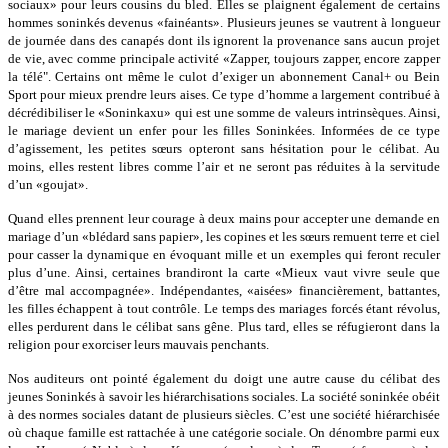
sociaux» pour leurs cousins du bled. Elles se plaignent également de certains
hommes soninkés devenus «fainéants». Plusieurs jeunes se vautrent à longueur
de journée dans des canapés dont ils ignorent la provenance sans aucun projet
de vie, avec comme principale activité «Zapper, toujours zapper, encore zapper
la télé". Certains ont même le culot d’exiger un abonnement Canal+ ou Bein
Sport pour mieux prendre leurs aises. Ce type d’homme a largement contribué à
décrédibiliser le «Soninkaxu» qui est une somme de valeurs intrinsèques. Ainsi,
le mariage devient un enfer pour les filles Soninkées. Informées de ce type
d’agissement, les petites sœurs opteront sans hésitation pour le célibat. Au
moins, elles restent libres comme l’air et ne seront pas réduites à la servitude
d’un «goujat».
Quand elles prennent leur courage à deux mains pour accepter une demande en
mariage d’un «blédard sans papier», les copines et les sœurs remuent terre et ciel
pour casser la dynamique en évoquant mille et un exemples qui feront reculer
plus d’une. Ainsi, certaines brandiront la carte «Mieux vaut vivre seule que
d’être mal accompagnée». Indépendantes, «aisées» financièrement, battantes,
les filles échappent à tout contrôle. Le temps des mariages forcés étant révolus,
elles perdurent dans le célibat sans gêne. Plus tard, elles se réfugieront dans la
religion pour exorciser leurs mauvais penchants.
Nos auditeurs ont pointé également du doigt une autre cause du célibat des
jeunes Soninkés à savoir les hiérarchisations sociales. La société soninkée obéit
à des normes sociales datant de plusieurs siècles. C’est une société hiérarchisée
où chaque famille est rattachée à une catégorie sociale. On dénombre parmi eux