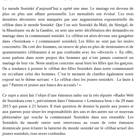
Le monde Soninké d’aujourd’hui a opéré une mue. Le mariage est devenu de
plus en plus une affaire personnelle. Les mentalités ont évolué. Ces trois
dernières décennies sont marquées par une augmentation exponentielle du
célibat dans le monde Soninké. Que l’on soit Soninké du Mali, du Sénégal, de
la Mauritanie ou de la Gambie, on sent une nette décélération des demandes en
mariage dans la communauté soninké. Le célibat est alors devenu une gangrène
dans «Soninkara » ( communauté soninké). Les filles ne sont pas les seules
concernées. Du coté des hommes, on trouve de plus en plus de trentenaires et de
quarantenaires célibataires à ne pas confondre avec les «divorcés ». En effet,
nous parlons dans notre propos des hommes qui n’ont jamais contracté un
mariage de leur vie. Notre analyse concerne aussi bien les filles que les garçons.
On a tendance à pointer le célibat des filles Soninkés dans notre communauté
en occultant celui des hommes. C’est le moment de clarifier également notre
exposé sur le thème suivant: « Le célibat chez les jeunes soninkés : La faute à
qui ? Parents et jeunes aux bancs des accusés ! ».
Ce sujet a ainsi fait l’objet d’une émission radio sur la très réputée «Radio Web
de Soninkara.com », précisément dans l’émission « Leminaxu bera » du 29 mars
2015 qui passe à 21 heures. Il était question de donner la parole aux jeunes et
aux parents pour situer les responsabilités des uns et des autres sur ce nouveau
phénomène qui touche la communauté Soninkée dans son ensemble. Les
Soninkés du monde entier sont intervenus au cours de cette émission
dominicale pour éclairer la lanterne du monde soninké sur le célibat actuel des
jeunes soninkés, tous sexes confondus.