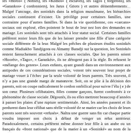
les «Horos» ( Nobles), les «Komos» ( esclaves), les Tagos ( forgerons), les
«Garankos» ( cordonniers), les Jarus ( Griots ) et autres démembrements…
Malgré l’ancrage, des soninkés dans la religion musulmane, les hiérarchies
sociales continuent d’exister. Un privilège pour certaines familles, une
contrainte pour d’autres familles. Si dans la vie quotidienne, ces «carcans»
sociaux ont explosé, elles pointent le bout de leur nez lors des demandes en
mariage. Les soninkés sont très attachés à leur statut social. Certaines familles
préfèrent renier leurs fils que de les laisser prendre une fille d’une catégorie
sociale différente de la leur. Malgré les prêches de plusieurs érudits soninkés
comme Madiakho Tandjigora ou Almamy Baradji sur la question, les Soninkés
restent farouchement attachés à ces classes sociales. Que les parents soient
«Hoorés», «Tago», « Garankés», ils ne dérogent pas à la règle. Ils refusent le
«mélange des genres». Leurs enfants, ayant grandi dans un environnement aux
antipodes de ces considérations sociales, voient très souvent leur projet de
mariage vouer à l’échec par la seule volonté de leurs parents. Très souvent, il
n’y a pas une grande marge de manœuvre. Soit, on se plie à la décision des
parents, soit on coupe radicalement le cordon ombilical pour suivre l’élu ( e ) de
son cœur. Plusieurs célibataires, filles comme garçons, furent confrontés à ce
phénomène de classe sociale. Dégoutés, ils ou elles mettront beaucoup d’années
à panser les plaies d’une rupture sentimentale. Ainsi, les années passent et ils
perdurent dans leur célibat sans réelle volonté de se marier car les choix de leurs
parents sont très souvent «refusés». Naîtra une guerre sans fin car chaque partie
voudra imposer son choix à défaut de venger un refus antérieur.
Paradoxalement, certains préfèrent même donner leur fille à un arabe ou un
français du «front national» que de la marier à un «Soninké» au nom de la