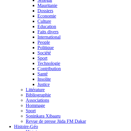
Sénégal
Mauritanie
Dossiers
Economie
Culture
Education
Faits divers
International
People
Politique
Société
Sport
Technologie
Contribution
Santé
Insolite
Justice
Littérature
Bibliographie
Associations
Hommage
Sport
Soninkara Xibaaru
Revue de presse Jiida FM Dakar
Histoire-Géo