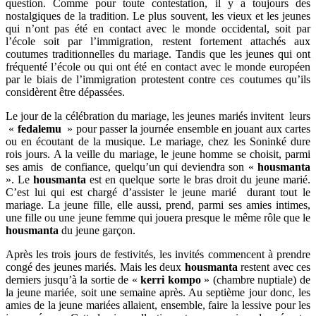
question. Comme pour toute contestation, il y a toujours des
nostalgiques de la tradition. Le plus souvent, les vieux et les jeunes
qui n’ont pas été en contact avec le monde occidental, soit par
l’école soit par l’immigration, restent fortement attachés aux
coutumes traditionnelles du mariage. Tandis que les jeunes qui ont
fréquenté l’école ou qui ont été en contact avec le monde européen
par le biais de l’immigration protestent contre ces coutumes qu’ils
considèrent être dépassées.
Le jour de la célébration du mariage, les jeunes mariés invitent leurs
«
fedalemu
» pour passer la journée ensemble en jouant aux cartes
ou en écoutant de la musique. Le mariage, chez les Soninké dure
rois jours. A la veille du mariage, le jeune homme se choisit, parmi
ses amis de confiance, quelqu’un qui deviendra son «
housmanta
». Le
housmanta
est en quelque sorte le bras droit du jeune marié.
C’est lui qui est chargé d’assister le jeune marié durant tout le
mariage. La jeune fille, elle aussi, prend, parmi ses amies intimes,
une fille ou une jeune femme qui jouera presque le même rôle que le
housmanta
du jeune garçon.
Après les trois jours de festivités, les invités commencent à prendre
congé des jeunes mariés. Mais les deux
housmanta
restent avec ces
derniers jusqu’à la sortie de «
kerri kompo
» (chambre nuptiale) de
la jeune mariée, soit une semaine après. Au septième jour donc, les
amies de la jeune mariées allaient, ensemble, faire la lessive pour les