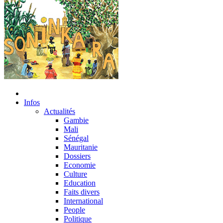
Infos
Actualités
Gambie
Mali
Sénégal
Mauritanie
Dossiers
Economie
Culture
Education
Faits divers
International
People
Politique