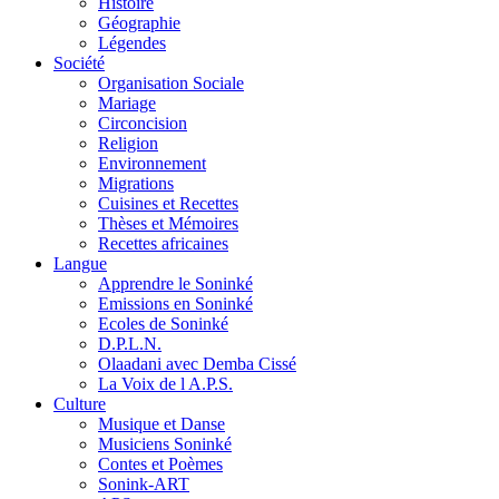
Histoire
Géographie
Légendes
Société
Organisation Sociale
Mariage
Circoncision
Religion
Environnement
Migrations
Cuisines et Recettes
Thèses et Mémoires
Recettes africaines
Langue
Apprendre le Soninké
Emissions en Soninké
Ecoles de Soninké
D.P.L.N.
Olaadani avec Demba Cissé
La Voix de l A.P.S.
Culture
Musique et Danse
Musiciens Soninké
Contes et Poèmes
Sonink-ART