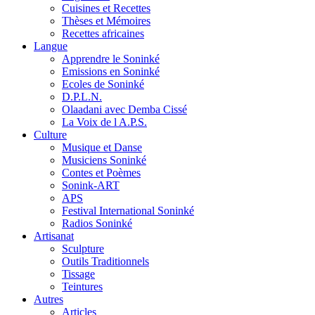
Cuisines et Recettes
Thèses et Mémoires
Recettes africaines
Langue
Apprendre le Soninké
Emissions en Soninké
Ecoles de Soninké
D.P.L.N.
Olaadani avec Demba Cissé
La Voix de l A.P.S.
Culture
Musique et Danse
Musiciens Soninké
Contes et Poèmes
Sonink-ART
APS
Festival International Soninké
Radios Soninké
Artisanat
Sculpture
Outils Traditionnels
Tissage
Teintures
Autres
Articles