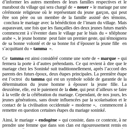
d’informer les autres membres de leurs familles respectives et le
marabout du village qui sera chargé de «
nouer
» le mariage par une
cérémonie religieuse où le représentant du jeune garçon, qui peut
être son père ou un membre de la famille assisté des témoins,
conclura le mariage avec la bénédiction de l’imam du village. Mais
auparavant, une fois que les fiançailles des deux jeunes futurs mariés
commencent à s’éventer dans le village par le biais du « téléphone
arabe », le jeune homme peut faire un premier geste, qui témoignera
de sa bonne volonté et de sa bonne foi d’épouser la jeune fille en
s’acquittant du «
tamma
».
Ce
tamma
est ainsi considéré comme une sorte de «
marque
» qui
fermera la porte à d’autres prétendants. Ce qui revient à dire que le
mariage chez les Soninké suit traditionnellement, après l’accord des
parents des futurs époux, deux étapes principales. La première étape
est l’octroi du
tamma
qui est un symbole solide de garantie de la
détermination du jeune homme à épouser la jeune fille. La
deuxième, elle, est le paiement de la
dote
, qui peut d’ailleurs se faire
à la veille de la célébration du mariage. Cependant, de nos jours, les
jeunes générations, sans doute influencées par la scolarisation et le
contact de la civilisation occidentale « moderne », commencent à
remettre en question certaines étapes du mariage soninké.
Ainsi, le mariage «
endogène
» qui consiste, dans ce contexte, à ne
prendre une femme que dans son clan est rigoureusement remis en