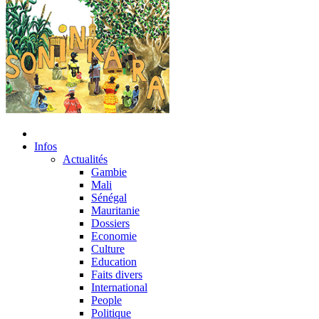
Infos
Actualités
Gambie
Mali
Sénégal
Mauritanie
Dossiers
Economie
Culture
Education
Faits divers
International
People
Politique