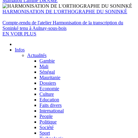
Mamadou Lamine DRAMÉ
HARMONISATION DE L'ORTHOGRAPHE DU SONINKÉ
Compte-rendu de l'atelier Harmonisation de la transcription du
Soninké tenu à Aulnay-sous-bois
EN VOIR PLUS
Infos
Actualités
Gambie
Mali
Sénégal
Mauritanie
Dossiers
Economie
Culture
Education
Faits divers
International
People
Politique
Société
Sport