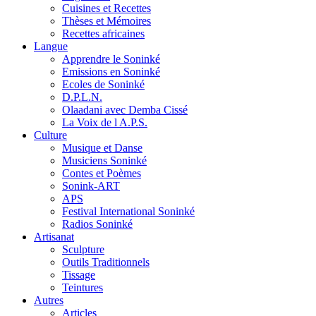
Cuisines et Recettes
Thèses et Mémoires
Recettes africaines
Langue
Apprendre le Soninké
Emissions en Soninké
Ecoles de Soninké
D.P.L.N.
Olaadani avec Demba Cissé
La Voix de l A.P.S.
Culture
Musique et Danse
Musiciens Soninké
Contes et Poèmes
Sonink-ART
APS
Festival International Soninké
Radios Soninké
Artisanat
Sculpture
Outils Traditionnels
Tissage
Teintures
Autres
Articles