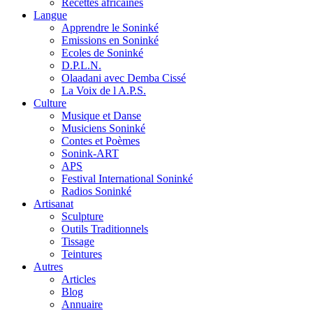
Recettes africaines
Langue
Apprendre le Soninké
Emissions en Soninké
Ecoles de Soninké
D.P.L.N.
Olaadani avec Demba Cissé
La Voix de l A.P.S.
Culture
Musique et Danse
Musiciens Soninké
Contes et Poèmes
Sonink-ART
APS
Festival International Soninké
Radios Soninké
Artisanat
Sculpture
Outils Traditionnels
Tissage
Teintures
Autres
Articles
Blog
Annuaire