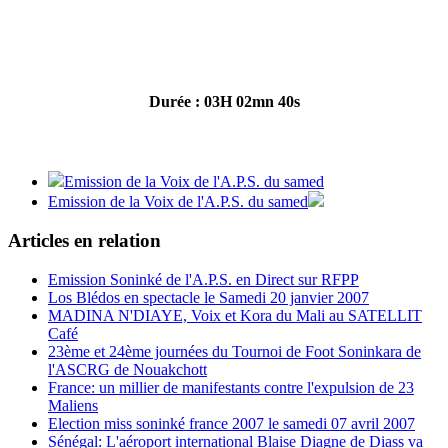
Durée : 03H 02mn 40s
Emission de la Voix de l'A.P.S. du samed
Emission de la Voix de l'A.P.S. du samed
Articles en relation
Emission Soninké de l'A.P.S. en Direct sur RFPP
Los Blédos en spectacle le Samedi 20 janvier 2007
MADINA N'DIAYE, Voix et Kora du Mali au SATELLIT
Café
23ème et 24ème journées du Tournoi de Foot Soninkara de
l'ASCRG de Nouakchott
France: un millier de manifestants contre l'expulsion de 23
Maliens
Election miss soninké france 2007 le samedi 07 avril 2007
Sénégal: L'aéroport international Blaise Diagne de Diass va