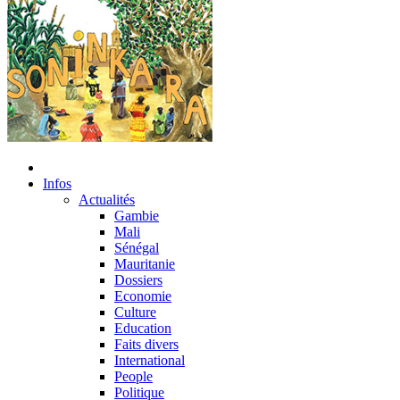
Infos
Actualités
Gambie
Mali
Sénégal
Mauritanie
Dossiers
Economie
Culture
Education
Faits divers
International
People
Politique