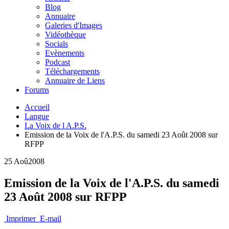
Blog
Annuaire
Galeries d'Images
Vidéothèque
Socials
Evènements
Podcast
Téléchargements
Annuaire de Liens
Forums
Accueil
Langue
La Voix de l A.P.S.
Emission de la Voix de l'A.P.S. du samedi 23 Août 2008 sur
RFPP
25 Aoû
2008
Emission de la Voix de l'A.P.S. du samedi
23 Août 2008 sur RFPP
Imprimer
E-mail