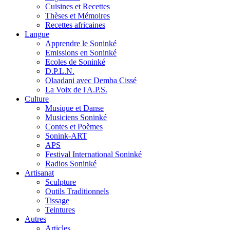
Cuisines et Recettes
Thèses et Mémoires
Recettes africaines
Langue
Apprendre le Soninké
Emissions en Soninké
Ecoles de Soninké
D.P.L.N.
Olaadani avec Demba Cissé
La Voix de l A.P.S.
Culture
Musique et Danse
Musiciens Soninké
Contes et Poèmes
Sonink-ART
APS
Festival International Soninké
Radios Soninké
Artisanat
Sculpture
Outils Traditionnels
Tissage
Teintures
Autres
Articles