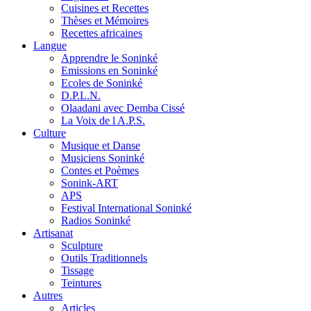
Cuisines et Recettes
Thèses et Mémoires
Recettes africaines
Langue
Apprendre le Soninké
Emissions en Soninké
Ecoles de Soninké
D.P.L.N.
Olaadani avec Demba Cissé
La Voix de l A.P.S.
Culture
Musique et Danse
Musiciens Soninké
Contes et Poèmes
Sonink-ART
APS
Festival International Soninké
Radios Soninké
Artisanat
Sculpture
Outils Traditionnels
Tissage
Teintures
Autres
Articles