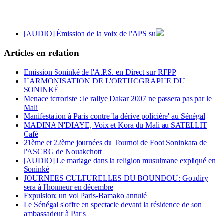
[AUDIO] Émission de la voix de l'APS su
Articles en relation
Emission Soninké de l'A.P.S. en Direct sur RFPP
HARMONISATION DE L'ORTHOGRAPHE DU
SONINKÉ
Menace terroriste : le rallye Dakar 2007 ne passera pas par le
Mali
Manifestation à Paris contre 'la dérive policière' au Sénégal
MADINA N'DIAYE, Voix et Kora du Mali au SATELLIT
Café
21ème et 22ème journées du Tournoi de Foot Soninkara de
l'ASCRG de Nouakchott
[AUDIO] Le mariage dans la religion musulmane expliqué en
Soninké
JOURNEES CULTURELLES DU BOUNDOU: Goudiry
sera à l'honneur en décembre
Expulsion: un vol Paris-Bamako annulé
Le Sénégal s'offre en spectacle devant la résidence de son
ambassadeur à Paris