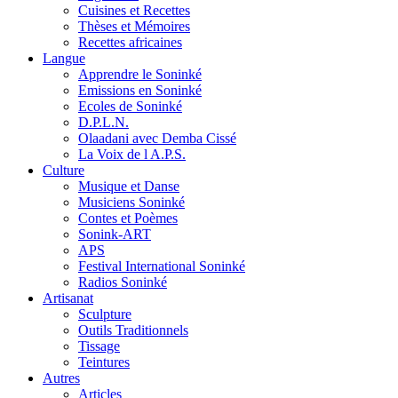
Cuisines et Recettes
Thèses et Mémoires
Recettes africaines
Langue
Apprendre le Soninké
Emissions en Soninké
Ecoles de Soninké
D.P.L.N.
Olaadani avec Demba Cissé
La Voix de l A.P.S.
Culture
Musique et Danse
Musiciens Soninké
Contes et Poèmes
Sonink-ART
APS
Festival International Soninké
Radios Soninké
Artisanat
Sculpture
Outils Traditionnels
Tissage
Teintures
Autres
Articles