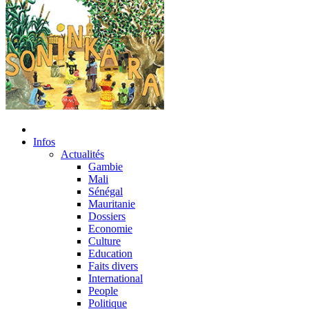
Infos
Actualités
Gambie
Mali
Sénégal
Mauritanie
Dossiers
Economie
Culture
Education
Faits divers
International
People
Politique