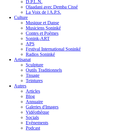
D.P.L.N.
Olaadani avec Demba Cissé
La Voix de l A.P.S.
Culture
Musique et Danse
Musiciens Soninké
Contes et Poèmes
Sonink-ART
APS
Festival International Soninké
Radios Soninké
Artisanat
Sculpture
Outils Traditionnels
Tissage
Teintures
Autres
Articles
Blog
Annuaire
Galeries d'Images
Vidéothèque
Socials
Evènements
Podcast