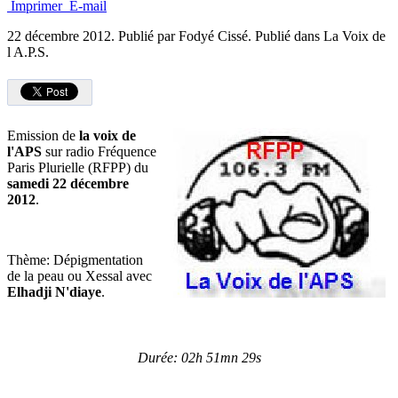
Imprimer
E-mail
22 décembre 2012.
Publié par Fodyé Cissé. Publié dans La Voix de
l A.P.S.
Emission de
la voix de
l'APS
sur radio Fréquence
Paris Plurielle (RFPP) du
samedi 22 décembre
2012
.
Thème: Dépigmentation
de la peau ou Xessal avec
Elhadji N'diaye
.
Durée: 02h 51mn 29s