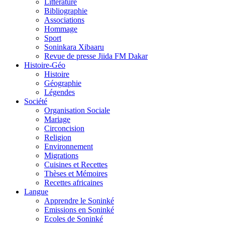
Littérature
Bibliographie
Associations
Hommage
Sport
Soninkara Xibaaru
Revue de presse Jiida FM Dakar
Histoire-Géo
Histoire
Géographie
Légendes
Société
Organisation Sociale
Mariage
Circoncision
Religion
Environnement
Migrations
Cuisines et Recettes
Thèses et Mémoires
Recettes africaines
Langue
Apprendre le Soninké
Emissions en Soninké
Ecoles de Soninké