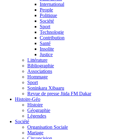
International
People
Politique
Société
Sport
Technologie
Contribution
Santé
Insolite
Justice
Littérature
Bibliographie
Associations
Hommage
Sport
Soninkara Xibaaru
Revue de presse Jiida FM Dakar
Histoire-Géo
Histoire
Géographie
Légendes
Société
Organisation Sociale
Mariage
Circoncision