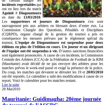
de chemin malgré les
incidents regrettables
qui
ont eu lieu lors du match
Agoinit
#
Diogountouro
en date du
13/03/2010
.
Les
supporteurs et joueurs de Diogountouro
s'en sont
sauvagement pris aux arbitres en blessant deux d’entre eux. La
Commission Chargée des Questions, Pénalités et Disciplines
(CQRPD), organe chargé de la gestion du tournoi a pris en
conséquence les mesures prévues par le règlement spécial du
tournoi.
L’équipe de Diogountouro est suspendue pour deux
éditions en plus de l’édition en cours
.
Un joueur et un dirigeant
de l’équipe ont été suspendus à vie.
D’autres sanctions financières
sont également prononcées. A cause de ces incidents, la Commission
Centrale des Arbitres (CCA) de la Fédération de Football de la RIM
(Mauritanie) avait décidé de ne pas envoyer des arbitres pour les
matches prévus le week-end passé et exigé la présence de la police.
Du coup, les matches qui devaient se dérouler les 19 et
20/03/2010
ont été reportés. Le calendrier a subi des modifications à cause de ce
report. Voici le calendrier pour les matches restant.
Lire la suite
28 Mar
2010
Mauritanie: Guidimagha: 20ème journée