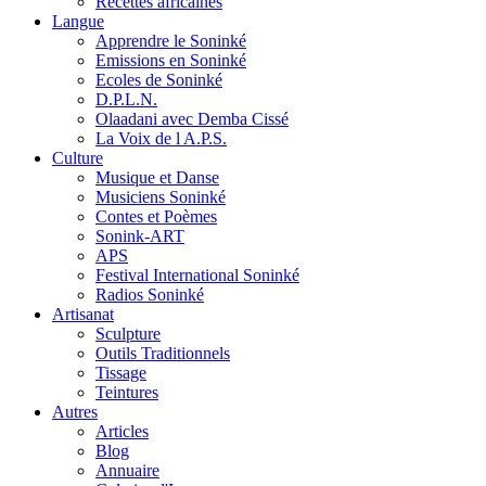
Recettes africaines
Langue
Apprendre le Soninké
Emissions en Soninké
Ecoles de Soninké
D.P.L.N.
Olaadani avec Demba Cissé
La Voix de l A.P.S.
Culture
Musique et Danse
Musiciens Soninké
Contes et Poèmes
Sonink-ART
APS
Festival International Soninké
Radios Soninké
Artisanat
Sculpture
Outils Traditionnels
Tissage
Teintures
Autres
Articles
Blog
Annuaire