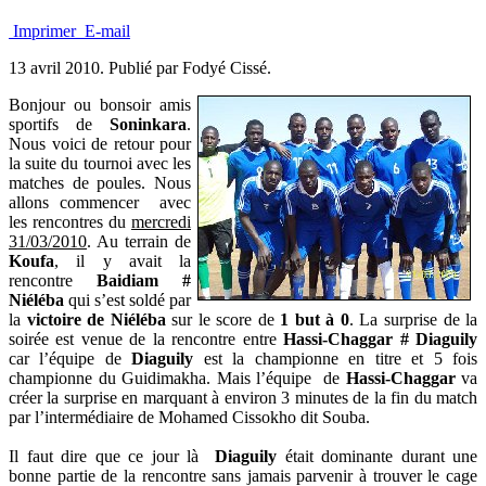
Imprimer
E-mail
13 avril 2010.
Publié par Fodyé Cissé.
Bonjour ou bonsoir amis
sportifs de
Soninkara
.
Nous voici de retour pour
la suite du tournoi avec les
matches de poules. Nous
allons commencer avec
les rencontres du
mercredi
31/03/2010
. Au terrain de
Koufa
, il y avait la
rencontre
Baidiam #
Niéléba
qui s’est soldé par
la
victoire de Niéléba
sur le score de
1 but à 0
. La surprise de la
soirée est venue de la rencontre entre
Hassi-Chaggar # Diaguily
car l’équipe de
Diaguily
est la championne en titre et 5 fois
championne du Guidimakha. Mais l’équipe de
Hassi-Chaggar
va
créer la surprise en marquant à environ 3 minutes de la fin du match
par l’intermédiaire de Mohamed Cissokho dit Souba.
Il faut dire que ce jour là
Diaguily
était dominante durant une
bonne partie de la rencontre sans jamais parvenir à trouver le cage