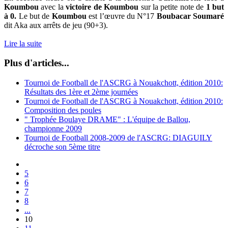
Koumbou
avec la
victoire de Koumbou
sur la petite note de
1 but
à 0.
Le but de
Koumbou
est l’œuvre du N°17
Boubacar Soumaré
dit Aka aux arrêts de jeu (90+3).
Lire la suite
Plus d'articles...
Tournoi de Football de l'ASCRG à Nouakchott, édition 2010:
Résultats des 1ère et 2ème journées
Tournoi de Football de l'ASCRG à Nouakchott, édition 2010:
Composition des poules
" Trophée Boulaye DRAME" : L'équipe de Ballou,
championne 2009
Tournoi de Football 2008-2009 de l'ASCRG: DIAGUILY
décroche son 5ème titre
5
6
7
8
...
10