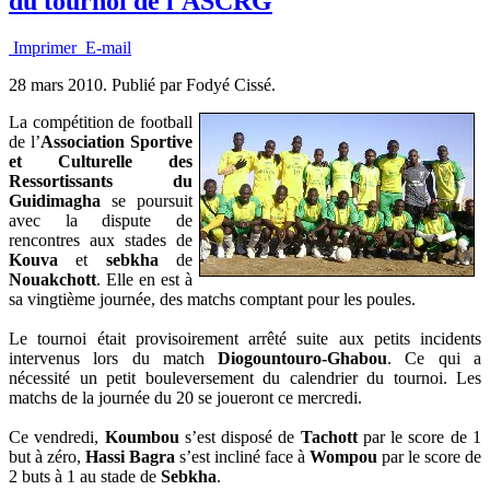
du tournoi de l'ASCRG
Imprimer
E-mail
28 mars 2010.
Publié par Fodyé Cissé.
La compétition de football
de l’
Association Sportive
et Culturelle des
Ressortissants du
Guidimagha
se poursuit
avec la dispute de
rencontres aux stades de
Kouva
et
sebkha
de
Nouakchott
. Elle en est à
sa vingtième journée, des matchs comptant pour les poules.
Le tournoi était provisoirement arrêté suite aux petits incidents
intervenus lors du match
Diogountouro-Ghabou
. Ce qui a
nécessité un petit bouleversement du calendrier du tournoi. Les
matchs de la journée du 20 se joueront ce mercredi.
Ce vendredi,
Koumbou
s’est disposé de
Tachott
par le score de 1
but à zéro,
Hassi Bagra
s’est incliné face à
Wompou
par le score de
2 buts à 1 au stade de
Sebkha
.