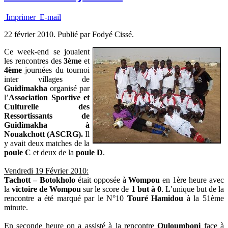
Imprimer
E-mail
22 février 2010.
Publié par Fodyé Cissé.
Ce week-end se jouaient
les rencontres des
3ème
et
4ème
journées du tournoi
inter villages de
Guidimakha
organisé par
l’
Association Sportive et
Culturelle des
Ressortissants de
Guidimakha à
Nouakchott (ASCRG).
Il
y avait deux matches de la
poule C
et deux de la
poule D
.
Vendredi 19 Février 2010:
Tachott – Botokholo
était opposée à
Wompou
en 1ère heure avec
la
victoire de Wompou
sur le score de
1 but à 0
. L’unique but de la
rencontre a été marqué par le N°10
Touré Hamidou
à la 51ème
minute.
En seconde heure on a assisté à la rencontre
Ouloumboni
face à