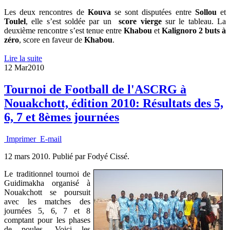
Les deux rencontres de
Kouva
se sont disputées entre
Sollou
et
Toulel
, elle s’est soldée par un
score vierge
sur le tableau. La
deuxième rencontre s’est tenue entre
Khabou
et
Kalignoro 2 buts à
zéro
, score en faveur de
Khabou
.
Lire la suite
12 Mar
2010
Tournoi de Football de l'ASCRG à
Nouakchott, édition 2010: Résultats des 5,
6, 7 et 8èmes journées
Imprimer
E-mail
12 mars 2010.
Publié par Fodyé Cissé.
Le traditionnel tournoi de
Guidimakha organisé à
Nouakchott se poursuit
avec les matches des
journées 5, 6, 7 et 8
comptant pour les phases
de poules. Voici les