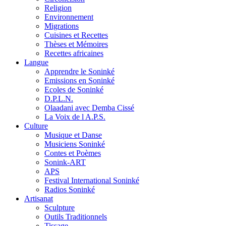
Religion
Environnement
Migrations
Cuisines et Recettes
Thèses et Mémoires
Recettes africaines
Langue
Apprendre le Soninké
Emissions en Soninké
Ecoles de Soninké
D.P.L.N.
Olaadani avec Demba Cissé
La Voix de l A.P.S.
Culture
Musique et Danse
Musiciens Soninké
Contes et Poèmes
Sonink-ART
APS
Festival International Soninké
Radios Soninké
Artisanat
Sculpture
Outils Traditionnels
Tissage