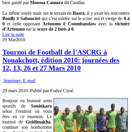
bien gardé par
Moussa Camara
dit Casillas.
La même soirée mais sur le terrain de
Basra
, il y avait les rencontres
Boully # Sabouciré
qui s’est soldée sur le score nul et vierge de
0 à
0
et celle opposant
Artoumo # Coumbandaw
avec la
victoire
d’Artoumo
sur le
score de 2 buts à 0
.
Lire la suite
29 Mar
2010
Tournoi de Football de l'ASCRG à
Nouakchott, édition 2010: journées des
12, 13, 26 et 27 Mars 2010
Imprimer
E-mail
29 mars 2010.
Publié par Fodyé Cissé.
Bonjour ou bonsoir amis
sportifs de
Soninkara
selon l’endroit où vous
êtes en ce moment. Le
tournoi de
Guidimakha
continue son bonhomme