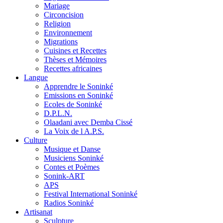
Mariage
Circoncision
Religion
Environnement
Migrations
Cuisines et Recettes
Thèses et Mémoires
Recettes africaines
Langue
Apprendre le Soninké
Emissions en Soninké
Ecoles de Soninké
D.P.L.N.
Olaadani avec Demba Cissé
La Voix de l A.P.S.
Culture
Musique et Danse
Musiciens Soninké
Contes et Poèmes
Sonink-ART
APS
Festival International Soninké
Radios Soninké
Artisanat
Sculpture