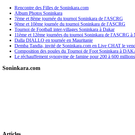
Rencontre des Filles de Soninkara.com
Album Photos Soninkara
7ème et 8ème journée du tournoi Soninkara de l'ASCRG
9ème et 10ème journée du tournoi Soninkara de l'ASCRG
Tournoi de Football inter-villages Soninkara à Dakar
11ème et 12ème journées du tournoi Soninkara de l'ASCRG à
Dalla DIALLO en tournée en Mauritanie
Demba Tandia, invité de Soninkara.com en Live CHAT le vend
Composition des poules du Tournoi de Foot Soninkara à DA
Le réchauffement synonyme de famine pour 200 à 600 millions 
Soninkara.com
Articles