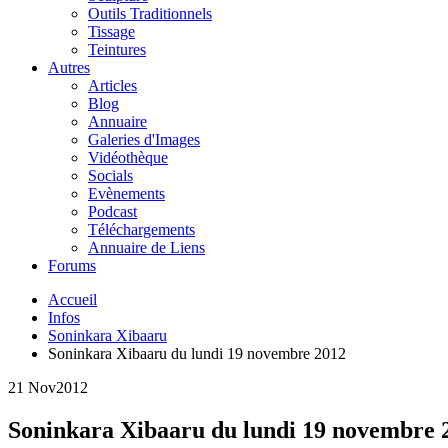
Outils Traditionnels
Tissage
Teintures
Autres
Articles
Blog
Annuaire
Galeries d'Images
Vidéothèque
Socials
Evènements
Podcast
Téléchargements
Annuaire de Liens
Forums
Accueil
Infos
Soninkara Xibaaru
Soninkara Xibaaru du lundi 19 novembre 2012
21 Nov
2012
Soninkara Xibaaru du lundi 19 novembre 