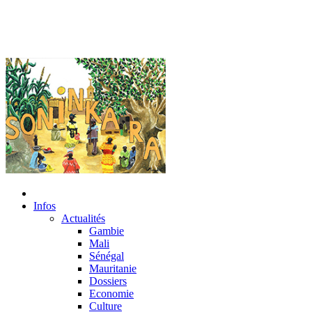
Infos
Actualités
Gambie
Mali
Sénégal
Mauritanie
Dossiers
Economie
Culture