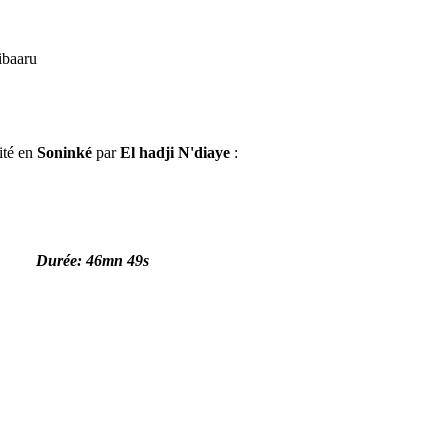
ibaaru
lité en
Soninké
par
El hadji N'diaye
:
Durée: 46mn 49s