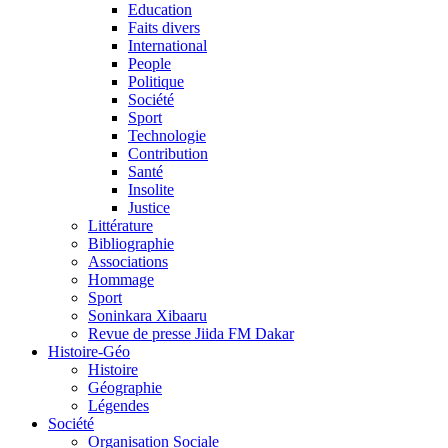
Education
Faits divers
International
People
Politique
Société
Sport
Technologie
Contribution
Santé
Insolite
Justice
Littérature
Bibliographie
Associations
Hommage
Sport
Soninkara Xibaaru
Revue de presse Jiida FM Dakar
Histoire-Géo
Histoire
Géographie
Légendes
Société
Organisation Sociale