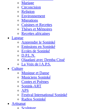
Mariage
Circoncision
Religion
Environnement
Migrations
Cuisines et Recettes
Thèses et Mémoires
Recettes africaines
Langue
Apprendre le Soninké
Emissions en Soninké
Ecoles de Soninké
D.P.L.N.
Olaadani avec Demba Cissé
La Voix de l A.P.S.
Culture
Musique et Danse
Musiciens Soninké
Contes et Poèmes
Sonink-ART
APS
Festival International Soninké
Radios Soninké
Artisanat
Sculpture