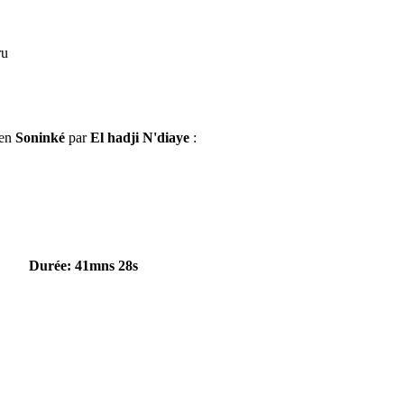
ru
 en
Soninké
par
El hadji N'diaye
:
Durée: 41mns 28s