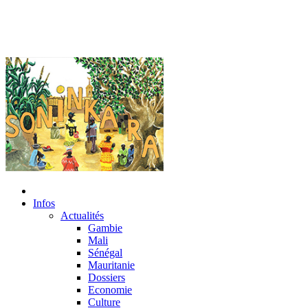
Infos
Actualités
Gambie
Mali
Sénégal
Mauritanie
Dossiers
Economie
Culture