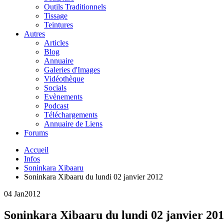
Outils Traditionnels
Tissage
Teintures
Autres
Articles
Blog
Annuaire
Galeries d'Images
Vidéothèque
Socials
Evènements
Podcast
Téléchargements
Annuaire de Liens
Forums
Accueil
Infos
Soninkara Xibaaru
Soninkara Xibaaru du lundi 02 janvier 2012
04 Jan
2012
Soninkara Xibaaru du lundi 02 janvier 20