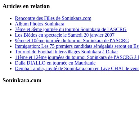
Articles en relation
Rencontre des Filles de Soninkara.com
Album Photos Soninkara
7ème et 8ème journée du tournoi Soninkara de l'ASCRG
Los Blédos en spectacle le Samedi 20 janvier 2007
9ème et 10ème journée du tournoi Soninkara de l'ASCRG
Immigration: Les 75 premiers candidats sénégalais seront en Es
Tournoi de Football inter-villages Soninkara à Dakar
11ème et 12ème journées du tournoi Soninkara de l'ASCRG à
Dalla DIALLO en tournée en Mauritanie
Demba Tandia, invité de Soninkara.com en Live CHAT le vend
Soninkara.com