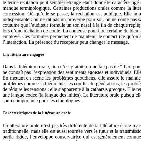
le terme récitation peut sembler étrange étant donné le caractère figé d
manque terminologique. Certaines productions orales comme la littérat
concession. Où qu’elle se passe, la récitation est publique. Elle im
indispensable : on ne dit pas un proverbe pour soi, on ne conte pas san
coutume que l’auditeur formule un son nasal à la fin de chaque répliqu
lors d’une récitation de conte. La conteuse pour être certaine de bien 
employé. Ces formules permettent de maintenir le contact (ce qu’on ap
l’interaction. La présence du récepteur peut changer le message.
Une littérature engagée
Dans la littérature orale, rien n’est gratuit, on ne fait pas de " l’art 
ne connaît pas l’expression des sentiments égoïstes et individuels. Elle
En mettant en scène les problèmes quotidiens, elle assure le maintie
problèmes comme la hiérarchie, les conflits de générations, les problè
de réduire les tensions : elle s’apparente à la catharsis grecque. Elle re
une langue codée (la langue des initiés). La littérature orale puisqu’el
source importante pour les ethnologues.
Caractéristiques de la littérature orale
La littérature orale n’est pas très différente de la littérature écrite m
traditionnelle, mais elle est aussi tournée vers le futur et la transm
partie rigide, l’enveloppe conservatrice qui est généralement connue