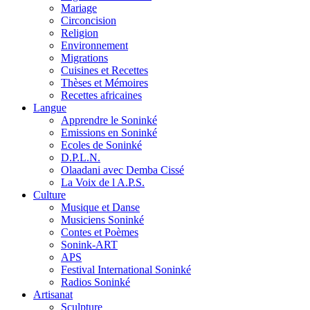
Mariage
Circoncision
Religion
Environnement
Migrations
Cuisines et Recettes
Thèses et Mémoires
Recettes africaines
Langue
Apprendre le Soninké
Emissions en Soninké
Ecoles de Soninké
D.P.L.N.
Olaadani avec Demba Cissé
La Voix de l A.P.S.
Culture
Musique et Danse
Musiciens Soninké
Contes et Poèmes
Sonink-ART
APS
Festival International Soninké
Radios Soninké
Artisanat
Sculpture