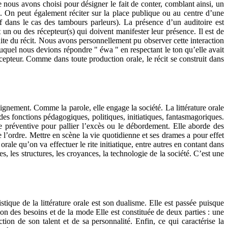
que nous avons choisi pour désigner le fait de conter, comblant ainsi, un
ts. On peut également réciter sur la place publique ou au centre d’une
uf dans le cas des tambours parleurs). La présence d’un auditoire est
t un ou des récepteur(s) qui doivent manifester leur présence. Il est de
uite du récit. Nous avons personnellement pu observer cette interaction
 auquel nous devions répondre " éwa " en respectant le ton qu’elle avait
cepteur. Comme dans toute production orale, le récit se construit dans
nseignement. Comme la parole, elle engage la société. La littérature orale
t des fonctions pédagogiques, politiques, initiatiques, fantasmagoriques.
ue préventive pour pallier l’excès ou le débordement. Elle aborde des
 l’ordre. Mettre en scène la vie quotidienne et ses drames a pour effet
 orale qu’on va effectuer le rite initiatique, entre autres en contant dans
s, les structures, les croyances, la technologie de la société. C’est une
ristique de la littérature orale est son dualisme. Elle est passée puisque
ion des besoins et de la mode Elle est constituée de deux parties : une
ion de son talent et de sa personnalité. Enfin, ce qui caractérise la