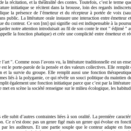
e la récitation, et la théâtralité des contes. Toutefois, c’est le terme 
ure initiatique se récitent dans la brousse, loin des regards indiscre
plique la présence de l’émetteur et du récepteur à portée de voix (sa
s public. La littérature orale instaure une interaction entre émetteur e
e du conteur. Ce son [nn] qui signifie oui est indispensable à la pours
garder notre attention introduisait au fil de son conte le mot " édjimé "
pelle la fonction phatique) et crée une complicité entre émetteur et ré
pour l’art ". Comme nous l’avons vu, la littérature traditionnelle est un e
 est le porte-parole de la pensée et des valeurs collectives. Elle rempli
n et la survie du groupe. Elle remplit aussi une fonction thérapeutiq
mes liés à la polygamie, ce qui révèle un souci politique du maintien de
mplit également une fonction initiatique parce que c’est par la littérature
le met en scène la société renseigne sur le milieu écologique, les habitude
ais elle subit d’autres contraintes liées à son oralité. La première caracté
ission. Ce n’est donc pas un genre figé mais un genre qui évolue en fonct
 par les auditeurs. Et une partie souple que le conteur adapte en fonct