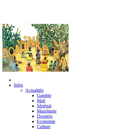
Infos
Actualités
Gambie
Mali
Sénégal
Mauritanie
Dossiers
Economie
Culture