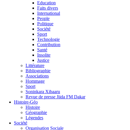
Education
Faits divers
International
People
Politique
Société
Sport
Technologie
Contribution
Santé
Insolite
Justice
Littérature
Bibliographie
Associations
Hommage
Sport
Soninkara Xibaaru
Revue de presse Jiida FM Dakar
Histoire-Géo
Histoire
Géographie
Légendes
Société
Organisation Sociale