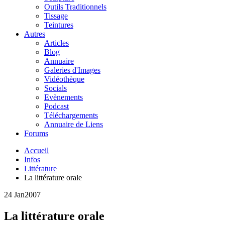
Outils Traditionnels
Tissage
Teintures
Autres
Articles
Blog
Annuaire
Galeries d'Images
Vidéothèque
Socials
Evènements
Podcast
Téléchargements
Annuaire de Liens
Forums
Accueil
Infos
Littérature
La littérature orale
24 Jan
2007
La littérature orale