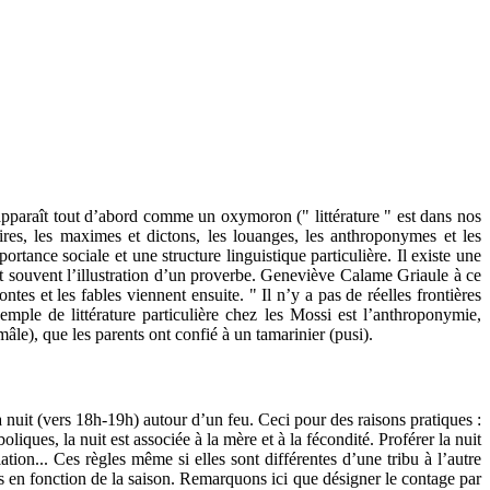
ui apparaît tout d’abord comme un oxymoron (" littérature " est dans nos
toires, les maximes et dictons, les louanges, les anthroponymes et les
ortance sociale et une structure linguistique particulière. Il existe une
 est souvent l’illustration d’un proverbe. Geneviève Calame Griaule à ce
es et les fables viennent ensuite. " Il n’y a pas de réelles frontières
xemple de littérature particulière chez les Mossi est l’anthroponymie,
), que les parents ont confié à un tamarinier (pusi).
a nuit (vers 18h-19h) autour d’un feu. Ceci pour des raisons pratiques :
liques, la nuit est associée à la mère et à la fécondité. Proférer la nuit
tiation... Ces règles même si elles sont différentes d’une tribu à l’autre
is en fonction de la saison. Remarquons ici que désigner le contage par