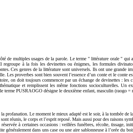
e côté de multiples usages de la parole. Le terme " littérature orale " q
. Il regroupe à la fois les devinettes ou énigmes, les formules divina
ntes. Ces genres de la littérature sont universels. Ils ont une grande imp
onnelle. Les proverbes sont bien souvent l’essence d’un conte et le conte
oire, on doit toujours commencer par un échange de devinettes : les cont
ck thématique et remplissent les même fonctions socioculturelles. Un e
le terme PUSRAOGO désigne le deuxième enfant, masculin (raogo = mâle
 à la profanation. Le moment le mieux adapté est le soir, à la tombée de l
ont réunis, le corps et l’esprit reposé. Mais aussi pour des raisons symbo
e réservée à certaines occasions : veillées funèbres, récolte, tissage, ini
 récite généralement dans uns case ou une aire sablonneuse à l’orée du bo