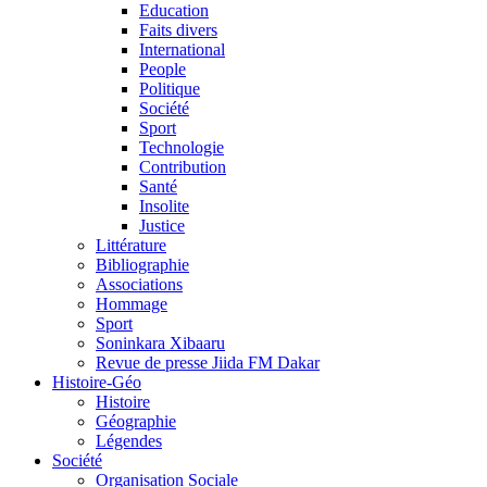
Education
Faits divers
International
People
Politique
Société
Sport
Technologie
Contribution
Santé
Insolite
Justice
Littérature
Bibliographie
Associations
Hommage
Sport
Soninkara Xibaaru
Revue de presse Jiida FM Dakar
Histoire-Géo
Histoire
Géographie
Légendes
Société
Organisation Sociale