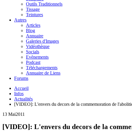
Outils Traditionnels
Tissage
Teintures
Autres
Articles
Blog
Annuaire
Galeries d'Images
Vidéothèque
Socials
Evènements
Podcast
Téléchargements
Annuaire de Liens
Forums
Accueil
Infos
Actualités
[VIDEO]: L'envers du decors de la commemoration de l'aboliti
13 Mai
2011
[VIDEO]: L'envers du decors de la commemo