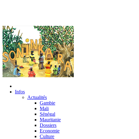
Infos
Actualités
Gambie
Mali
Sénégal
Mauritanie
Dossiers
Economie
Culture