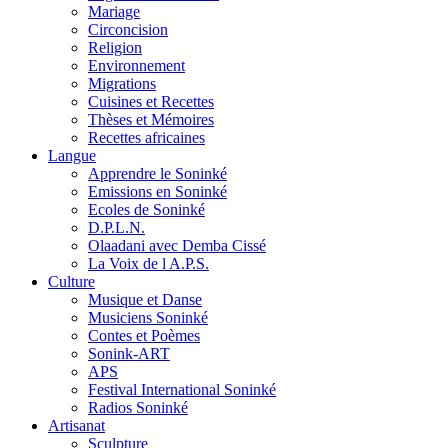
Mariage
Circoncision
Religion
Environnement
Migrations
Cuisines et Recettes
Thèses et Mémoires
Recettes africaines
Langue
Apprendre le Soninké
Emissions en Soninké
Ecoles de Soninké
D.P.L.N.
Olaadani avec Demba Cissé
La Voix de l A.P.S.
Culture
Musique et Danse
Musiciens Soninké
Contes et Poèmes
Sonink-ART
APS
Festival International Soninké
Radios Soninké
Artisanat
Sculpture