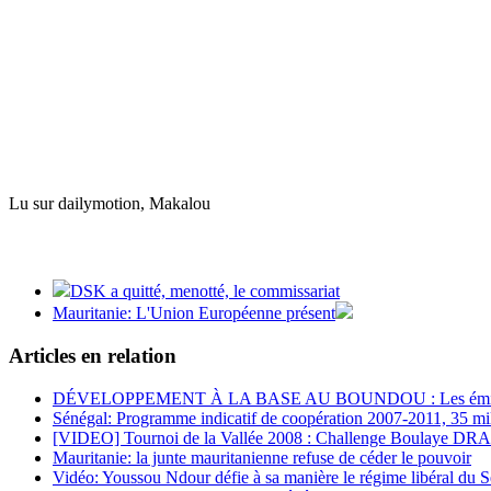
Lu sur dailymotion, Makalou
DSK a quitté, menotté, le commissariat
Mauritanie: L'Union Européenne présent
Articles en relation
DÉVELOPPEMENT À LA BASE AU BOUNDOU : Les émigrés v
Sénégal: Programme indicatif de coopération 2007-2011, 35 m
[VIDEO] Tournoi de la Vallée 2008 : Challenge Boulaye DRA
Mauritanie: la junte mauritanienne refuse de céder le pouvoir
Vidéo: Youssou Ndour défie à sa manière le régime libéral du 