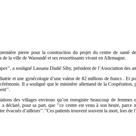
mière pierre pour la construction du projet du centre de santé de 
s de la ville de Waoundé et ses ressortissants vivant en Allemagne.
étapes’’, a souligné Lassana Dialié Siby, président de l’Association des
édiatrie et une gynécologie d’une valeur de 82 millions de francs . Et p
a cérémonie. Il a souligné que le ministère allemand de la Coopération, 
ent’’.
populations des villages environs qu’on enregistre beaucoup de femmes
éclaré, pour sa part, que ’’ce centre est venu à son heure, parce not
être évacués d’ailleurs’’.’’Ces patients trouvent souvent la mort, lors de l