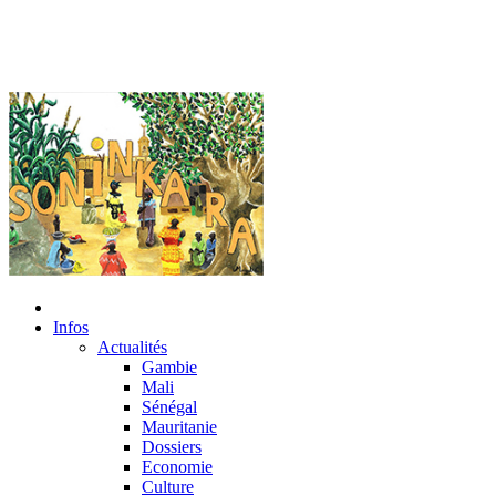
Infos
Actualités
Gambie
Mali
Sénégal
Mauritanie
Dossiers
Economie
Culture