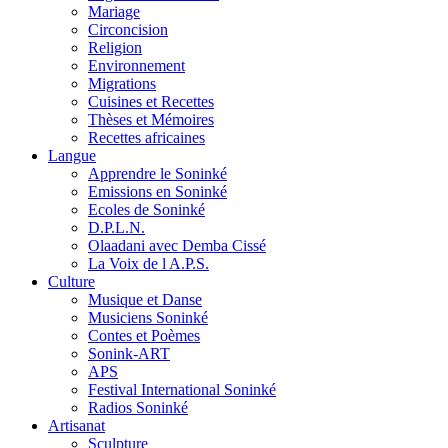
Mariage
Circoncision
Religion
Environnement
Migrations
Cuisines et Recettes
Thèses et Mémoires
Recettes africaines
Langue
Apprendre le Soninké
Emissions en Soninké
Ecoles de Soninké
D.P.L.N.
Olaadani avec Demba Cissé
La Voix de l A.P.S.
Culture
Musique et Danse
Musiciens Soninké
Contes et Poèmes
Sonink-ART
APS
Festival International Soninké
Radios Soninké
Artisanat
Sculpture