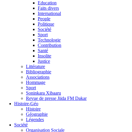
Education
Faits divers
International
People
Politique
Société
Sport
Technologie
Contribution
Santé
Insolite
Justice
Littérature
Bibliographie
Associations
Hommage
Sport
Soninkara Xibaaru
Revue de presse Jiida FM Dakar
Histoire-Géo
Histoire
Géographie
Légendes
Société
Organisation Sociale