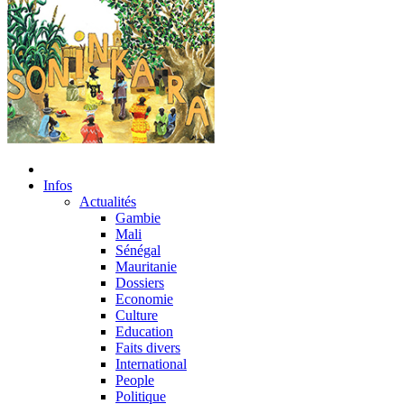
Infos
Actualités
Gambie
Mali
Sénégal
Mauritanie
Dossiers
Economie
Culture
Education
Faits divers
International
People
Politique