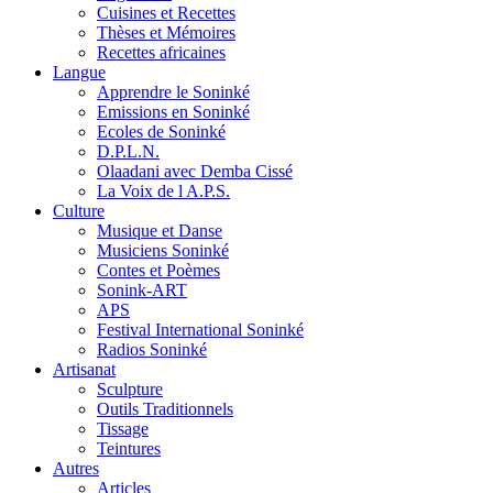
Cuisines et Recettes
Thèses et Mémoires
Recettes africaines
Langue
Apprendre le Soninké
Emissions en Soninké
Ecoles de Soninké
D.P.L.N.
Olaadani avec Demba Cissé
La Voix de l A.P.S.
Culture
Musique et Danse
Musiciens Soninké
Contes et Poèmes
Sonink-ART
APS
Festival International Soninké
Radios Soninké
Artisanat
Sculpture
Outils Traditionnels
Tissage
Teintures
Autres
Articles