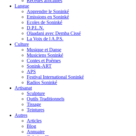
Recettes africaines
Langue
Apprendre le Soninké
Emissions en Soninké
Ecoles de Soninké
D.P.L.N.
Olaadani avec Demba Cissé
La Voix de l A.P.S.
Culture
Musique et Danse
Musiciens Soninké
Contes et Poèmes
Sonink-ART
APS
Festival International Soninké
Radios Soninké
Artisanat
Sculpture
Outils Traditionnels
Tissage
Teintures
Autres
Articles
Blog
Annuaire