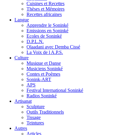
Cuisines et Recettes
Thèses et Mémoires
Recettes africaines
Langue
Apprendre le Soninké
Emissions en Soninké
Ecoles de Soninké
D.P.L.N.
Olaadani avec Demba Cissé
La Voix de l A.P.S.
Culture
Musique et Danse
Musiciens Soninké
Contes et Poèmes
Sonink-ART
APS
Festival International Soninké
Radios Soninké
Artisanat
Sculpture
Outils Traditionnels
Tissage
Teintures
Autres
Articles