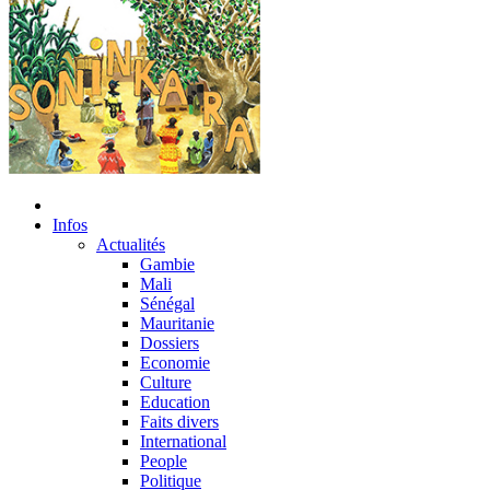
Infos
Actualités
Gambie
Mali
Sénégal
Mauritanie
Dossiers
Economie
Culture
Education
Faits divers
International
People
Politique