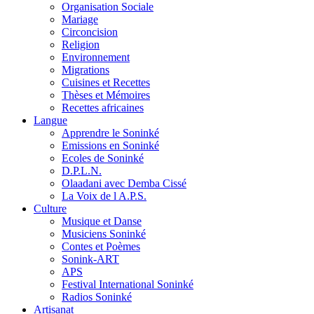
Organisation Sociale
Mariage
Circoncision
Religion
Environnement
Migrations
Cuisines et Recettes
Thèses et Mémoires
Recettes africaines
Langue
Apprendre le Soninké
Emissions en Soninké
Ecoles de Soninké
D.P.L.N.
Olaadani avec Demba Cissé
La Voix de l A.P.S.
Culture
Musique et Danse
Musiciens Soninké
Contes et Poèmes
Sonink-ART
APS
Festival International Soninké
Radios Soninké
Artisanat