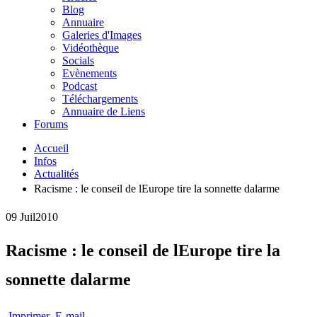
Blog
Annuaire
Galeries d'Images
Vidéothèque
Socials
Evènements
Podcast
Téléchargements
Annuaire de Liens
Forums
Accueil
Infos
Actualités
Racisme : le conseil de lEurope tire la sonnette dalarme
09 Juil
2010
Racisme : le conseil de lEurope tire la
sonnette dalarme
Imprimer
E-mail