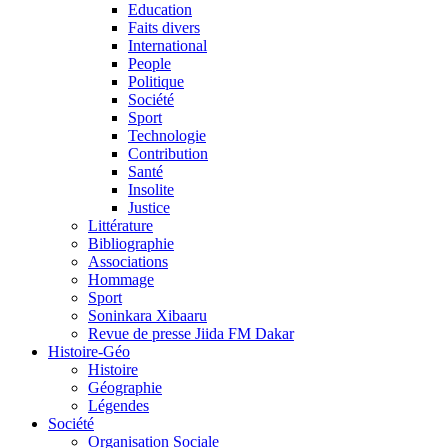
Education
Faits divers
International
People
Politique
Société
Sport
Technologie
Contribution
Santé
Insolite
Justice
Littérature
Bibliographie
Associations
Hommage
Sport
Soninkara Xibaaru
Revue de presse Jiida FM Dakar
Histoire-Géo
Histoire
Géographie
Légendes
Société
Organisation Sociale