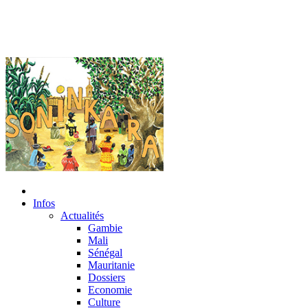
Infos
Actualités
Gambie
Mali
Sénégal
Mauritanie
Dossiers
Economie
Culture