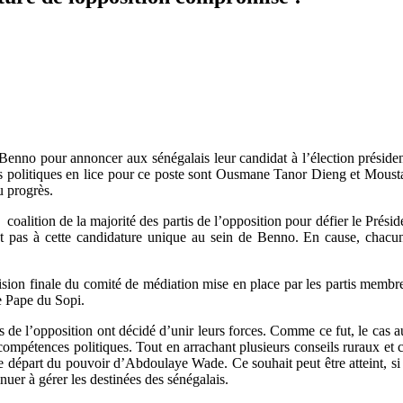
 Benno pour annoncer aux sénégalais leur candidat à l’élection préside
rs politiques en lice pour ce poste sont Ousmane Tanor Dieng et Moust
u progrès.
e coalition de la majorité des partis de l’opposition pour défier le Pré
nt pas à cette candidature unique au sein de Benno. En cause, chacu
décision finale du comité de médiation mise en place par les partis membr
le Pape du Sopi.
es de l’opposition ont décidé d’unir leurs forces. Comme ce fut, le cas a
 compétences politiques. Tout en arrachant plusieurs conseils ruraux et 
le départ du pouvoir d’Abdoulaye Wade. Ce souhait peut être atteint, si
uer à gérer les destinées des sénégalais.