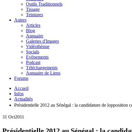
Outils Traditionnels
Tissage
Teintures
Autres
Articles
Blog
Annuaire
Galeries d'Images
Vidéothèque
Socials
Evènements
Podcast
Téléchargements
Annuaire de Liens
Forums
Accueil
Infos
Actualités
Présidentielle 2012 au Sénégal : la candidature de lopposition
31 Oct
2011
Présidentielle 2012 au Sénégal : la candida