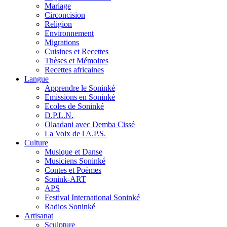
Mariage
Circoncision
Religion
Environnement
Migrations
Cuisines et Recettes
Thèses et Mémoires
Recettes africaines
Langue
Apprendre le Soninké
Emissions en Soninké
Ecoles de Soninké
D.P.L.N.
Olaadani avec Demba Cissé
La Voix de l A.P.S.
Culture
Musique et Danse
Musiciens Soninké
Contes et Poèmes
Sonink-ART
APS
Festival International Soninké
Radios Soninké
Artisanat
Sculpture