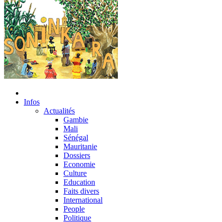
Infos
Actualités
Gambie
Mali
Sénégal
Mauritanie
Dossiers
Economie
Culture
Education
Faits divers
International
People
Politique