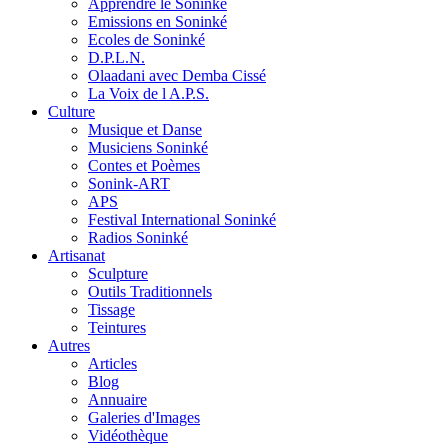
Apprendre le Soninké
Emissions en Soninké
Ecoles de Soninké
D.P.L.N.
Olaadani avec Demba Cissé
La Voix de l A.P.S.
Culture
Musique et Danse
Musiciens Soninké
Contes et Poèmes
Sonink-ART
APS
Festival International Soninké
Radios Soninké
Artisanat
Sculpture
Outils Traditionnels
Tissage
Teintures
Autres
Articles
Blog
Annuaire
Galeries d'Images
Vidéothèque