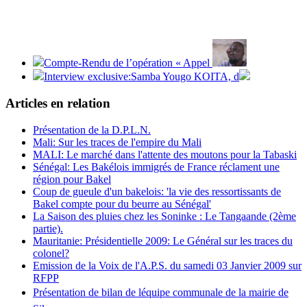
Compte-Rendu de l’opération « Appel
Interview exclusive:Samba Yougo KOITA, d
Articles en relation
Présentation de la D.P.L.N.
Mali: Sur les traces de l'empire du Mali
MALI: Le marché dans l'attente des moutons pour la Tabaski
Sénégal: Les Bakélois immigrés de France réclament une
région pour Bakel
Coup de gueule d'un bakelois: 'la vie des ressortissants de
Bakel compte pour du beurre au Sénégal'
La Saison des pluies chez les Soninke : Le Tangaande (2ème
partie).
Mauritanie: Présidentielle 2009: Le Général sur les traces du
colonel?
Emission de la Voix de l'A.P.S. du samedi 03 Janvier 2009 sur
RFPP
Présentation de bilan de léquipe communale de la mairie de