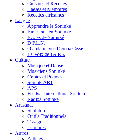
Cuisines et Recettes
Thèses et Mémoires
Recettes africaines
Langue
Apprendre le Soninké
Emissions en Soninké
Ecoles de Soninké
D.P.L.N.
Olaadani avec Demba Cissé
La Voix de l A.P.S.
Culture
Musique et Danse
Musiciens Soninké
Contes et Poèmes
Sonink-ART
APS
Festival International Soninké
Radios Soninké
Artisanat
Sculpture
Outils Traditionnels
Tissage
Teintures
Autres
Articles