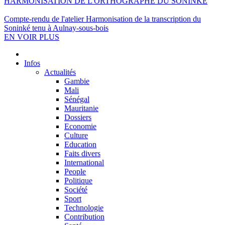
HARMONISATION DE L'ORTHOGRAPHE DU SONINKÉ
Compte-rendu de l'atelier Harmonisation de la transcription du
Soninké tenu à Aulnay-sous-bois
EN VOIR PLUS
Infos
Actualités
Gambie
Mali
Sénégal
Mauritanie
Dossiers
Economie
Culture
Education
Faits divers
International
People
Politique
Société
Sport
Technologie
Contribution