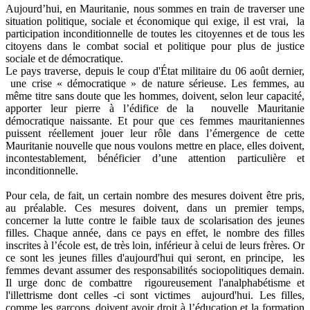
Aujourd’hui, en Mauritanie, nous sommes en train de traverser une
situation politique, sociale et économique qui exige, il est vrai, la
participation inconditionnelle de toutes les citoyennes et de tous les
citoyens dans le combat social et politique pour plus de justice
sociale et de démocratique.
Le pays traverse, depuis le coup d'État militaire du 06 août dernier,
une crise « démocratique » de nature sérieuse. Les femmes, au
même titre sans doute que les hommes, doivent, selon leur capacité,
apporter leur pierre à l’édifice de la nouvelle Mauritanie
démocratique naissante. Et pour que ces femmes mauritaniennes
puissent réellement jouer leur rôle dans l’émergence de cette
Mauritanie nouvelle que nous voulons mettre en place, elles doivent,
incontestablement, bénéficier d’une attention particulière et
inconditionnelle.
Pour cela, de fait, un certain nombre des mesures doivent être pris,
au préalable. Ces mesures doivent, dans un premier temps,
concerner la lutte contre le faible taux de scolarisation des jeunes
filles. Chaque année, dans ce pays en effet, le nombre des filles
inscrites à l’école est, de très loin, inférieur à celui de leurs frères. Or
ce sont les jeunes filles d'aujourd'hui qui seront, en principe, les
femmes devant assumer des responsabilités sociopolitiques demain.
Il urge donc de combattre rigoureusement l'analphabétisme et
l'illettrisme dont celles -ci sont victimes aujourd'hui. Les filles,
comme les garçons, doivent avoir droit à l’éducation et la formation