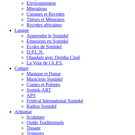
Environnement
Migrations
Cuisines et Recettes
Thèses et Mémoires
Recettes africaines
Langue
Apprendre le Soninké
Emissions en Soninké
Ecoles de Soninké
D.P.L.N.
Olaadani avec Demba Cissé
La Voix de l A.P.S.
Culture
Musique et Danse
Musiciens Soninké
Contes et Poèmes
Sonink-ART
APS
Festival International Soninké
Radios Soninké
Artisanat
Sculpture
Outils Traditionnels
Tissage
Teintures