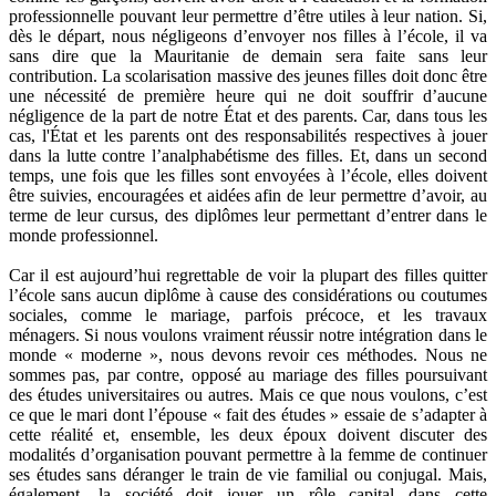
professionnelle pouvant leur permettre d’être utiles à leur nation. Si,
dès le départ, nous négligeons d’envoyer nos filles à l’école, il va
sans dire que la Mauritanie de demain sera faite sans leur
contribution. La scolarisation massive des jeunes filles doit donc être
une nécessité de première heure qui ne doit souffrir d’aucune
négligence de la part de notre État et des parents. Car, dans tous les
cas, l'État et les parents ont des responsabilités respectives à jouer
dans la lutte contre l’analphabétisme des filles. Et, dans un second
temps, une fois que les filles sont envoyées à l’école, elles doivent
être suivies, encouragées et aidées afin de leur permettre d’avoir, au
terme de leur cursus, des diplômes leur permettant d’entrer dans le
monde professionnel.
Car il est aujourd’hui regrettable de voir la plupart des filles quitter
l’école sans aucun diplôme à cause des considérations ou coutumes
sociales, comme le mariage, parfois précoce, et les travaux
ménagers. Si nous voulons vraiment réussir notre intégration dans le
monde « moderne », nous devons revoir ces méthodes. Nous ne
sommes pas, par contre, opposé au mariage des filles poursuivant
des études universitaires ou autres. Mais ce que nous voulons, c’est
ce que le mari dont l’épouse « fait des études » essaie de s’adapter à
cette réalité et, ensemble, les deux époux doivent discuter des
modalités d’organisation pouvant permettre à la femme de continuer
ses études sans déranger le train de vie familial ou conjugal. Mais,
également, la société doit jouer un rôle capital dans cette