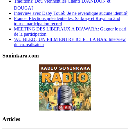
Traditions: Doù Viennent les Chants DJANDJON et
DOUGA?
Interview avec Daby Touré: 'Je ne revendique aucune identité'
France: Elections présidentielles: Sarkozy et Royal au 2nd
tour et participation record
MEETING DES LIBERAUX A DIAWARA: Gagner le pari
de la participation
'AU BLED', UN FILM ENTRE ICI ET LA BAS: Interview
du co-réalisateur
Soninkara.com
Articles