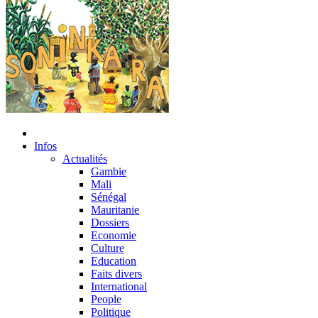
Infos
Actualités
Gambie
Mali
Sénégal
Mauritanie
Dossiers
Economie
Culture
Education
Faits divers
International
People
Politique