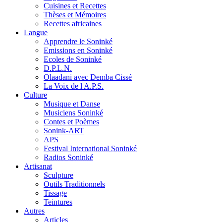
Cuisines et Recettes
Thèses et Mémoires
Recettes africaines
Langue
Apprendre le Soninké
Emissions en Soninké
Ecoles de Soninké
D.P.L.N.
Olaadani avec Demba Cissé
La Voix de l A.P.S.
Culture
Musique et Danse
Musiciens Soninké
Contes et Poèmes
Sonink-ART
APS
Festival International Soninké
Radios Soninké
Artisanat
Sculpture
Outils Traditionnels
Tissage
Teintures
Autres
Articles