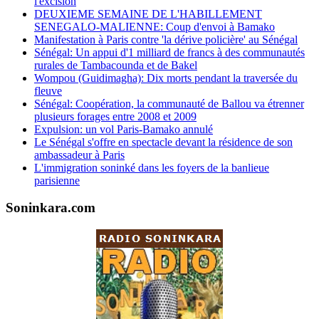
l'excision
DEUXIEME SEMAINE DE L'HABILLEMENT
SENEGALO-MALIENNE: Coup d'envoi à Bamako
Manifestation à Paris contre 'la dérive policière' au Sénégal
Sénégal: Un appui d'1 milliard de francs à des communautés
rurales de Tambacounda et de Bakel
Wompou (Guidimagha): Dix morts pendant la traversée du
fleuve
Sénégal: Coopération, la communauté de Ballou va étrenner
plusieurs forages entre 2008 et 2009
Expulsion: un vol Paris-Bamako annulé
Le Sénégal s'offre en spectacle devant la résidence de son
ambassadeur à Paris
L'immigration soninké dans les foyers de la banlieue
parisienne
Soninkara.com