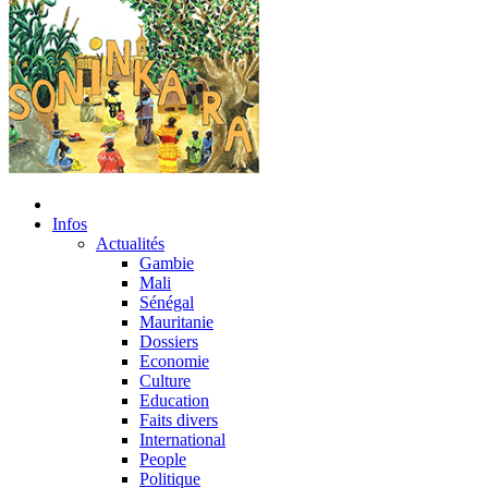
Infos
Actualités
Gambie
Mali
Sénégal
Mauritanie
Dossiers
Economie
Culture
Education
Faits divers
International
People
Politique