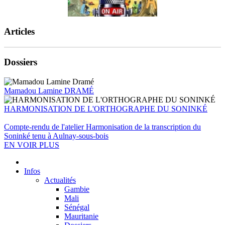
Articles
Dossiers
Mamadou Lamine DRAMÉ
HARMONISATION DE L'ORTHOGRAPHE DU SONINKÉ
Compte-rendu de l'atelier Harmonisation de la transcription du
Soninké tenu à Aulnay-sous-bois
EN VOIR PLUS
Infos
Actualités
Gambie
Mali
Sénégal
Mauritanie