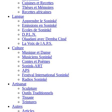
Cuisines et Recettes
Thèses et Mémoires
Recettes africaines
Langue
Apprendre le Soninké
Emissions en Soninké
Ecoles de Soninké
D.P.L.N.
Olaadani avec Demba Cissé
La Voix de l A.P.S.
Culture
Musique et Danse
Musiciens Soninké
Contes et Poèmes
Sonink-ART
APS
Festival International Soninké
Radios Soninké
Artisanat
Sculpture
Outils Traditionnels
Tissage
Teintures
Autres
Articles