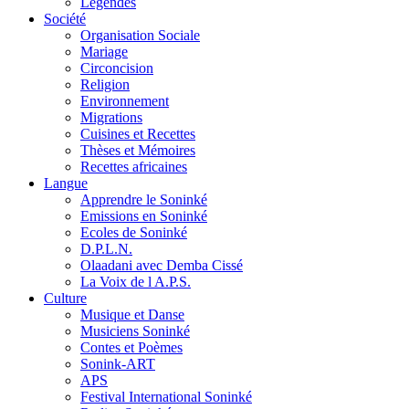
Légendes
Société
Organisation Sociale
Mariage
Circoncision
Religion
Environnement
Migrations
Cuisines et Recettes
Thèses et Mémoires
Recettes africaines
Langue
Apprendre le Soninké
Emissions en Soninké
Ecoles de Soninké
D.P.L.N.
Olaadani avec Demba Cissé
La Voix de l A.P.S.
Culture
Musique et Danse
Musiciens Soninké
Contes et Poèmes
Sonink-ART
APS
Festival International Soninké