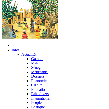
Infos
Actualités
Gambie
Mali
Sénégal
Mauritanie
Dossiers
Economie
Culture
Education
Faits divers
International
People
Politique