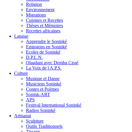
Religion
Environnement
Migrations
Cuisines et Recettes
Thèses et Mémoires
Recettes africaines
Langue
Apprendre le Soninké
Emissions en Soninké
Ecoles de Soninké
D.P.L.N.
Olaadani avec Demba Cissé
La Voix de l A.P.S.
Culture
Musique et Danse
Musiciens Soninké
Contes et Poèmes
Sonink-ART
APS
Festival International Soninké
Radios Soninké
Artisanat
Sculpture
Outils Traditionnels
Tissage