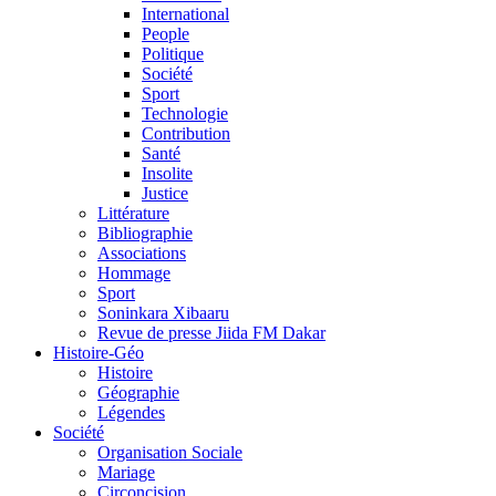
International
People
Politique
Société
Sport
Technologie
Contribution
Santé
Insolite
Justice
Littérature
Bibliographie
Associations
Hommage
Sport
Soninkara Xibaaru
Revue de presse Jiida FM Dakar
Histoire-Géo
Histoire
Géographie
Légendes
Société
Organisation Sociale
Mariage
Circoncision