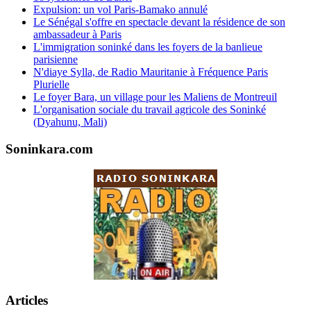
Expulsion: un vol Paris-Bamako annulé
Le Sénégal s'offre en spectacle devant la résidence de son
ambassadeur à Paris
L'immigration soninké dans les foyers de la banlieue
parisienne
N'diaye Sylla, de Radio Mauritanie à Fréquence Paris
Plurielle
Le foyer Bara, un village pour les Maliens de Montreuil
L'organisation sociale du travail agricole des Soninké
(Dyahunu, Mali)
Soninkara.com
Articles