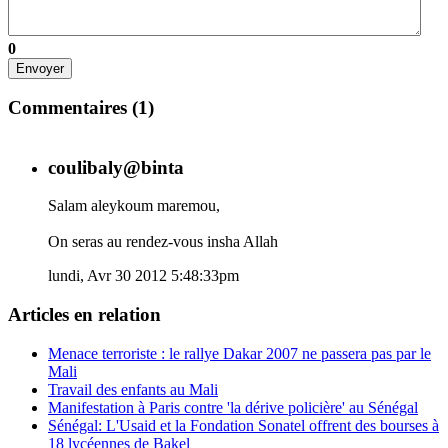
0
Envoyer
Commentaires (
1
)
coulibaly@binta
Salam aleykoum maremou,
On seras au rendez-vous insha Allah
lundi, Avr 30 2012 5:48:33pm
Articles en relation
Menace terroriste : le rallye Dakar 2007 ne passera pas par le
Mali
Travail des enfants au Mali
Manifestation à Paris contre 'la dérive policière' au Sénégal
Sénégal: L'Usaid et la Fondation Sonatel offrent des bourses à
18 lycéennes de Bakel