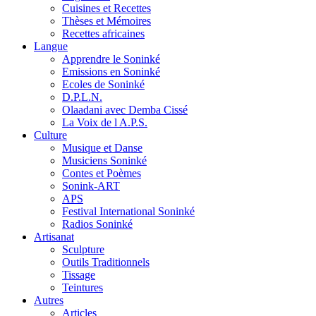
Cuisines et Recettes
Thèses et Mémoires
Recettes africaines
Langue
Apprendre le Soninké
Emissions en Soninké
Ecoles de Soninké
D.P.L.N.
Olaadani avec Demba Cissé
La Voix de l A.P.S.
Culture
Musique et Danse
Musiciens Soninké
Contes et Poèmes
Sonink-ART
APS
Festival International Soninké
Radios Soninké
Artisanat
Sculpture
Outils Traditionnels
Tissage
Teintures
Autres
Articles