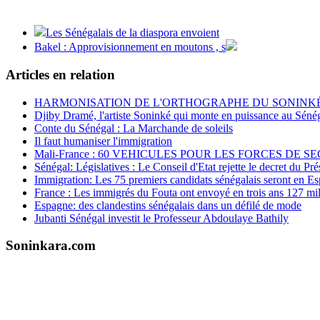
Les Sénégalais de la diaspora envoient
Bakel : Approvisionnement en moutons , s
Articles en relation
HARMONISATION DE L'ORTHOGRAPHE DU SONINK
Djiby Dramé, l'artiste Soninké qui monte en puissance au Séné
Conte du Sénégal : La Marchande de soleils
Il faut humaniser l'immigration
Mali-France : 60 VEHICULES POUR LES FORCES DE S
Sénégal: Législatives : Le Conseil d'Etat rejette le decret du P
Immigration: Les 75 premiers candidats sénégalais seront en Es
France : Les immigrés du Fouta ont envoyé en trois ans 127 mi
Espagne: des clandestins sénégalais dans un défilé de mode
Jubanti Sénégal investit le Professeur Abdoulaye Bathily
Soninkara.com