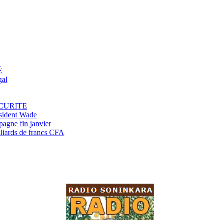
É
gal
ECURITE
résident Wade
pagne fin janvier
lliards de francs CFA