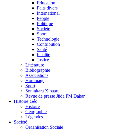
Education
Faits divers
International
People
Politique
Société
Sport
Technologie
Contribution
Santé
Insolite
Justice
Littérature
Bibliographie
Associations
Hommage
Sport
Soninkara Xibaaru
Revue de presse Jiida FM Dakar
Histoire-Géo
Histoire
Géographie
Légendes
Société
Organisation Sociale