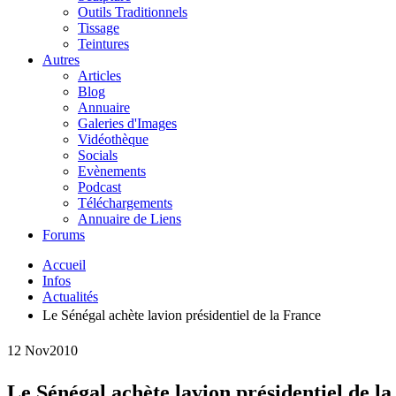
Outils Traditionnels
Tissage
Teintures
Autres
Articles
Blog
Annuaire
Galeries d'Images
Vidéothèque
Socials
Evènements
Podcast
Téléchargements
Annuaire de Liens
Forums
Accueil
Infos
Actualités
Le Sénégal achète lavion présidentiel de la France
12 Nov
2010
Le Sénégal achète lavion présidentiel de l