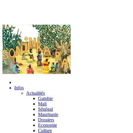
Infos
Actualités
Gambie
Mali
Sénégal
Mauritanie
Dossiers
Economie
Culture