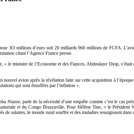
e pour 3O millions d’euro soit 20 milliards 960 millions de FCFA. L'a
mation citant l’Agence France presse.
, « le ministre de l’Economie et des Fiances, Abdoulaye Diop, s’était
un nouvel avion après la révélation faite sur cette acquisition à l’époq
ulations qui sont étouffées par l’inflation ».
ha Niasse, parle de la nécessité d’une enquête comme c’est le cas prés
uatoriale et du Congo Brazzaville. Pour Hélène Tine, « le Président Wa
s de salaires, le monde rural souffre et des maladies resurgissent dan