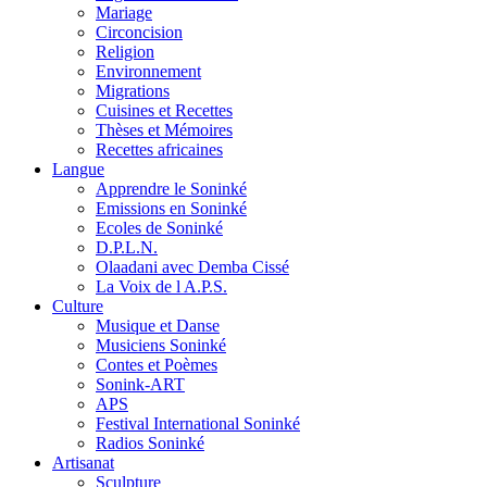
Mariage
Circoncision
Religion
Environnement
Migrations
Cuisines et Recettes
Thèses et Mémoires
Recettes africaines
Langue
Apprendre le Soninké
Emissions en Soninké
Ecoles de Soninké
D.P.L.N.
Olaadani avec Demba Cissé
La Voix de l A.P.S.
Culture
Musique et Danse
Musiciens Soninké
Contes et Poèmes
Sonink-ART
APS
Festival International Soninké
Radios Soninké
Artisanat
Sculpture