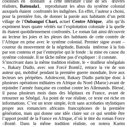
colonisés en donnant à cette littérature l’une de ses œuvres
réalistes,
Batouala1
, reproduisant les abus du système colonial
auxquels étaient confrontés les indigènes. En effet, l’auteur a choisi,
pour la première fois, de donner la parole aux habitants d’un petit
village de l’
Oubangui Chari,
actuel
Centre Afrique
, afin qu’ils
expriment leurs quatre vérités sur l’exploitation coloniale à la quelle
ils étaient quotidiennement confrontés. Le roman fait ainsi découvrir
au lecteur les joies et les pleurs des habitants de cette contrée de
l’Afrique en prise avec le système colonial. Premier signe avant –
coureur du mouvement de la négritude, Batoula intéresse à la fois
par son contenu et par l’entreprise qui le fonde : la mise en cause du
système coloniale. Il ne tâche même pas d’expliquer : il constate.
S’inscrivant dans la même tradition réaliste, le « tirailleur sénégalais
», Bakary Diallo, avec son Forcé Bonté2, retrace la vie de son
auteur qui, mobilisé pendant la première guerre mondiale, livre aux
lecteurs ses péripéties. Adolescent, Bakary Diallo participe donc à
plusieurs opérations militaires en Afrique du Nord (Maroc) avant de
rejoindre l’armée française en combat contre les Allemands. Blessé,
il passa plusieurs mois dans des hôpitaux en France, avant de
retourner au Sénégal. Au point de vue réaliste, ce texte est riche en
informations. C’est un texte simple, écrit sans acrobaties stylistiques
propre aux romanciers africains francophones de la première
génération, mais qui donne une idée claire sur ce qui semble être
l’apport positif de la France en Afrique, d’où le titre du roman Force
–Bonté. Dans la même tradition réaliste, on notera Karim