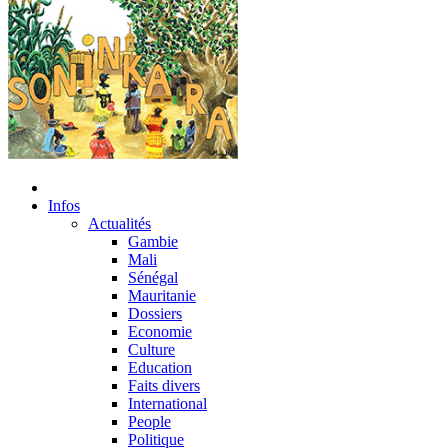
Infos
Actualités
Gambie
Mali
Sénégal
Mauritanie
Dossiers
Economie
Culture
Education
Faits divers
International
People
Politique