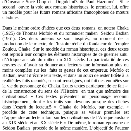
d’Ousmane Socé Diop et Doguicimi3 de Paul Hazoumé. Si le
second ouvre la voie aux romans historiques, le premier, lui, offre
un modèle pour les futurs romans africains francophones de mœurs
citadines.
Dans le même ordre d’idées que ces deux romans, on notera Chaka
(1925) de Thomas Mofolo et du romancier malien Seidou Badian
(1961). Ces deux auteurs se sont inspirés, au moment de la
production de leur texte, de l’histoire réelle du fondateur de l’empire
Zoulou, Chaka. Sur le modèle du roman historique, ces deux textes
ont repris à leur compte les éléments historiques de ce guerrier zulu
d’Afrique australe du milieu du XIX siècle. La particularité de ces
œuvres est d’avoir su donner aux lecteurs une information plus ou
moins complète sur les faits et gestes de cet empereur. Mofolo et
Badian, avant d’écrire leur texte, et dans un souci de rester fidèle à la
réalité des faits racontés, se sont renseignés, ont fait des enquêtes sur
la vie du personnage de Chaka. Leurs textes participent de ce fait «
de la construction du sens de l’Histoire en tant que mémoire des
civilisations.4 » Ces textes présentent un personnage reconnu
historiquement, dont « les traits sont devenus presque des clichés
dans l’esprit du lecteur.5 » Chaka de Mofolo, par exemple, «
procède de cette technique, puisque sa valeur première est
d’apprendre au lecteur tout sur les civilisations de l’Afrique australe
au XIX siècle et au XX siècle.6 » De même, le roman éponyme de
Seidou Badian procède de la même manière. L’objectif de l’auteur