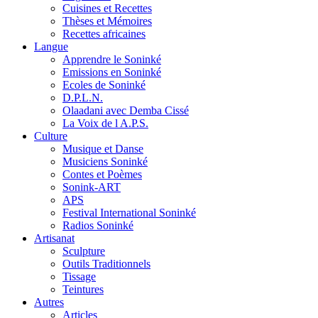
Cuisines et Recettes
Thèses et Mémoires
Recettes africaines
Langue
Apprendre le Soninké
Emissions en Soninké
Ecoles de Soninké
D.P.L.N.
Olaadani avec Demba Cissé
La Voix de l A.P.S.
Culture
Musique et Danse
Musiciens Soninké
Contes et Poèmes
Sonink-ART
APS
Festival International Soninké
Radios Soninké
Artisanat
Sculpture
Outils Traditionnels
Tissage
Teintures
Autres
Articles