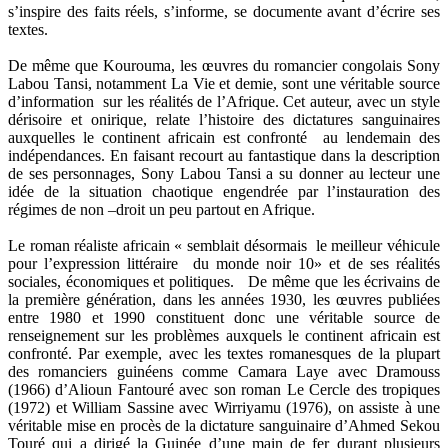
s’inspire des faits réels, s’informe, se documente avant d’écrire ses
textes.
De même que Kourouma, les œuvres du romancier congolais Sony
Labou Tansi, notamment La Vie et demie, sont une véritable source
d’information sur les réalités de l’Afrique. Cet auteur, avec un style
dérisoire et onirique, relate l’histoire des dictatures sanguinaires
auxquelles le continent africain est confronté au lendemain des
indépendances. En faisant recourt au fantastique dans la description
de ses personnages, Sony Labou Tansi a su donner au lecteur une
idée de la situation chaotique engendrée par l’instauration des
régimes de non –droit un peu partout en Afrique.
Le roman réaliste africain « semblait désormais le meilleur véhicule
pour l’expression littéraire du monde noir 10» et de ses réalités
sociales, économiques et politiques. De même que les écrivains de
la première génération, dans les années 1930, les œuvres publiées
entre 1980 et 1990 constituent donc une véritable source de
renseignement sur les problèmes auxquels le continent africain est
confronté. Par exemple, avec les textes romanesques de la plupart
des romanciers guinéens comme Camara Laye avec Dramouss
(1966) d’Alioun Fantouré avec son roman Le Cercle des tropiques
(1972) et William Sassine avec Wirriyamu (1976), on assiste à une
véritable mise en procès de la dictature sanguinaire d’Ahmed Sekou
Touré qui a dirigé la Guinée d’une main de fer durant plusieurs