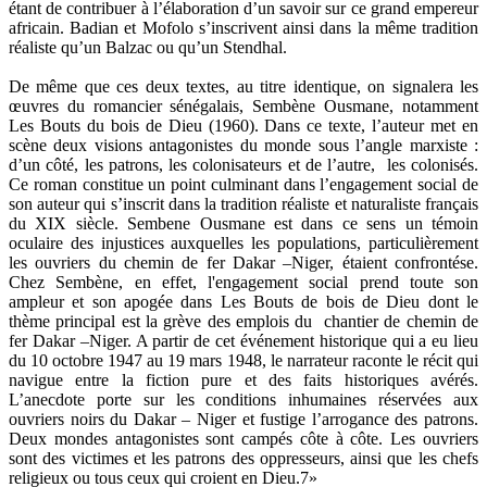
étant de contribuer à l’élaboration d’un savoir sur ce grand empereur
africain. Badian et Mofolo s’inscrivent ainsi dans la même tradition
réaliste qu’un Balzac ou qu’un Stendhal.
De même que ces deux textes, au titre identique, on signalera les
œuvres du romancier sénégalais, Sembène Ousmane, notamment
Les Bouts du bois de Dieu (1960). Dans ce texte, l’auteur met en
scène deux visions antagonistes du monde sous l’angle marxiste :
d’un côté, les patrons, les colonisateurs et de l’autre, les colonisés.
Ce roman constitue un point culminant dans l’engagement social de
son auteur qui s’inscrit dans la tradition réaliste et naturaliste français
du XIX siècle. Sembene Ousmane est dans ce sens un témoin
oculaire des injustices auxquelles les populations, particulièrement
les ouvriers du chemin de fer Dakar –Niger, étaient confrontése.
Chez Sembène, en effet, l'engagement social prend toute son
ampleur et son apogée dans Les Bouts de bois de Dieu dont le
thème principal est la grève des emplois du chantier de chemin de
fer Dakar –Niger. A partir de cet événement historique qui a eu lieu
du 10 octobre 1947 au 19 mars 1948, le narrateur raconte le récit qui
navigue entre la fiction pure et des faits historiques avérés.
L’anecdote porte sur les conditions inhumaines réservées aux
ouvriers noirs du Dakar – Niger et fustige l’arrogance des patrons.
Deux mondes antagonistes sont campés côte à côte. Les ouvriers
sont des victimes et les patrons des oppresseurs, ainsi que les chefs
religieux ou tous ceux qui croient en Dieu.7»