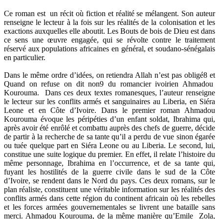
Ce roman est un récit où fiction et réalité se mélangent. Son auteur
renseigne le lecteur à la fois sur les réalités de la colonisation et les
exactions auxquelles elle aboutit. Les Bouts de bois de Dieu est dans
ce sens une œuvre engagée, qui se révolte contre le traitement
réservé aux populations africaines en général, et soudano-sénégalais
en particulier.
Dans le même ordre d’idées, on retiendra Allah n’est pas obligé8 et
Quand on refuse on dit non9 du romancier ivoirien Ahmadou
Kourouma. Dans ces deux textes romanesques, l’auteur renseigne
le lecteur sur les conflits armés et sanguinaires au Liberia, en Siéra
Leone et en Côte d’Ivoire. Dans le premier roman Ahmadou
Kourouma évoque les péripéties d’un enfant soldat, Ibrahima qui,
après avoir été enrôlé et combattu auprès des chefs de guerre, décide
de partir à la recherche de sa tante qu’il a perdu de vue sinon égarée
ou tuée quelque part en Siéra Leone ou au Liberia. Le second, lui,
constitue une suite logique du premier. En effet, il relate l’histoire du
même personnage, Ibrahima en l’occurrence, et de sa tante qui,
fuyant les hostilités de la guerre civile dans le sud de la Côte
d’Ivoire, se rendent dans le Nord du pays. Ces deux romans, sur le
plan réaliste, constituent une véritable information sur les réalités des
conflits armés dans cette région du continent africain où les rebelles
et les forces armées gouvernementales se livrent une bataille sans
merci. Ahmadou Kourouma, de la même manière qu’Emile Zola,