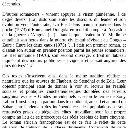
décennies.
D’autres romanciers « vinrent appuyer la vision guinéenne, à de
degré divers. [La] distorsion entre les discours du leader et son
évolution vers l’autocratie, Un Fusil dans main un poème dans la
poche (1973) d’Emmanuel Dongola en rendait compte à l’occasion
de la guerre d’Angola […] ; tandis que Valentin Y. Mudimbe
entraînait son héros dans la guerre civile qui sévissait au Congo –
Zaïre : Entre les deux eaux (1973) […] était son premier roman, et
classait son auteur en premier position parmi les jeunes romanciers.
Le Bel immonde (1976), son second ouvrage, offrait un tableau
inquiétant des mœurs politiques en vigueur et laissait augurer des
pires dérives11 »
Ces textes s’inscrivent ainsi dans la même tradition réaliste et
naturaliste que les œuvres de Flaubert, de Stendhal et de Zola. Leur
objectif principal étant de donner à voir au lecteur les réalités
sociales et politiques cauchemardesques doublées des terreurs
sanguinaires des « Guides providentiels », selon le terme de Sony
Labou Tamsi. Un peu partout dans le continent, au sud et au nord du
Sahara, au lendemain des indépendances, les populations se sont
retrouvées prises au piège des élites travaillant pour leur propre
compte au lieu de se préoccuper des réels besoins de leurs citoyens.
Le roman africain francophone est de ce fait le reflet de cette
situation de trahison de la classe dirigeante. Conscients de cette