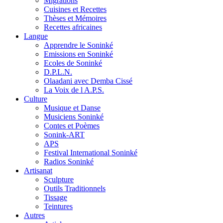
Migrations
Cuisines et Recettes
Thèses et Mémoires
Recettes africaines
Langue
Apprendre le Soninké
Emissions en Soninké
Ecoles de Soninké
D.P.L.N.
Olaadani avec Demba Cissé
La Voix de l A.P.S.
Culture
Musique et Danse
Musiciens Soninké
Contes et Poèmes
Sonink-ART
APS
Festival International Soninké
Radios Soninké
Artisanat
Sculpture
Outils Traditionnels
Tissage
Teintures
Autres