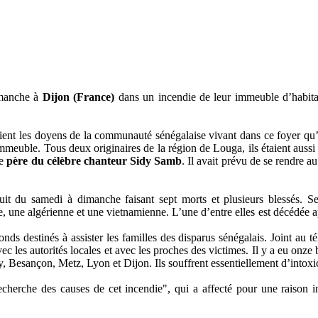
imanche à
Dijon (France)
dans un incendie de leur immeuble d’habit
 les doyens de la communauté sénégalaise vivant dans ce foyer qu’il
’immeuble. Tous deux originaires de la région de Louga, ils étaient aus
le
père du célèbre chanteur Sidy Samb
. Il avait prévu de se rendre a
t du samedi à dimanche faisant sept morts et plusieurs blessés. Sel
aise, une algérienne et une vietnamienne. L’une d’entre elles est décédée 
nds destinés à assister les familles des disparus sénégalais. Joint au 
ec les autorités locales et avec les proches des victimes. Il y a eu onze
cy, Besançon, Metz, Lyon et Dijon. Ils souffrent essentiellement d’into
cherche des causes de cet incendie", qui a affecté pour une raison i