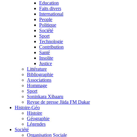
Education
Faits divers
International
People
Politique
Société
Sport
Technologie
Contribution
Santé
Insolite
Justice
Littérature
Bibliographie
Associations
Hommage
Sport
Soninkara Xibaaru
Revue de presse Jiida FM Dakar
Histoire-Géo
Histoire
Géographie
Légendes
Société
Organisation Sociale