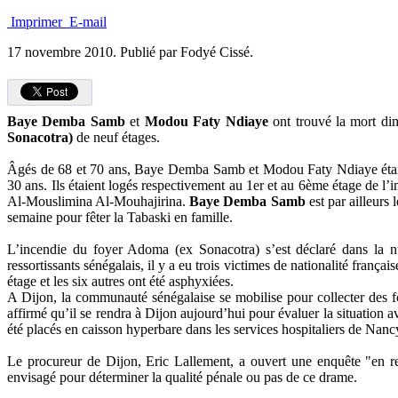
Imprimer
E-mail
17 novembre 2010.
Publié par Fodyé Cissé.
Baye Demba Samb
et
Modou Faty Ndiaye
ont trouvé la mort d
Sonacotra)
de neuf étages.
Âgés de 68 et 70 ans, Baye Demba Samb et Modou Faty Ndiaye étaient
30 ans. Ils étaient logés respectivement au 1er et au 6ème étage de l
Al-Mouslimina Al-Mouhajirina.
Baye Demba Samb
est par ailleurs 
semaine pour fêter la Tabaski en famille.
L’incendie du foyer Adoma (ex Sonacotra) s’est déclaré dans la nui
ressortissants sénégalais, il y a eu trois victimes de nationalité franç
étage et les six autres ont été asphyxiées.
A Dijon, la communauté sénégalaise se mobilise pour collecter des fo
affirmé qu’il se rendra à Dijon aujourd’hui pour évaluer la situation av
été placés en caisson hyperbare dans les services hospitaliers de Nan
Le procureur de Dijon, Eric Lallement, a ouvert une enquête "en re
envisagé pour déterminer la qualité pénale ou pas de ce drame.