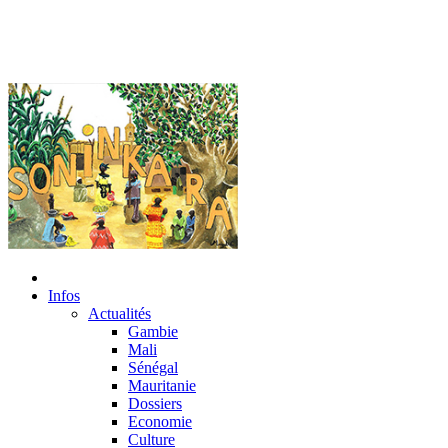
Infos
Actualités
Gambie
Mali
Sénégal
Mauritanie
Dossiers
Economie
Culture