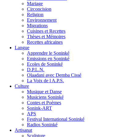
Mariage
Circoncision
Religion
Environnement
Migrations
Cuisines et Recettes
Thèses et Mémoires
Recettes africaines
Langue
Apprendre le Soninké
Emissions en Soninké
Ecoles de Soninké
D.P.L.N.
Olaadani avec Demba Cissé
La Voix de l A.P.S.
Culture
Musique et Danse
Musiciens Soninké
Contes et Poèmes
Sonink-ART
APS
Festival International Soninké
Radios Soninké
Artisanat
Sculpture