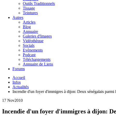
Outils Traditionnels
Tissage
Teintures
Autres
Articles
Blog
Annuaire
Galeries d'Images
Vidéothèque
Socials
Evènements
Podcast
Téléchargements
Annuaire de Liens
Forums
Accueil
Infos
Actualités
Incendie d'un foyer d'immigres à dijon: Deux sénégalais parmi 
17 Nov
2010
Incendie d'un foyer d'immigres à dijon: De