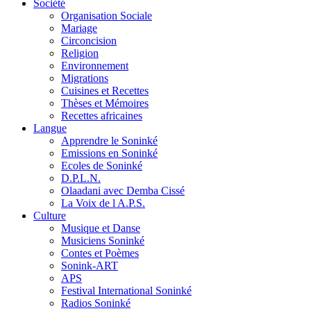
Société
Organisation Sociale
Mariage
Circoncision
Religion
Environnement
Migrations
Cuisines et Recettes
Thèses et Mémoires
Recettes africaines
Langue
Apprendre le Soninké
Emissions en Soninké
Ecoles de Soninké
D.P.L.N.
Olaadani avec Demba Cissé
La Voix de l A.P.S.
Culture
Musique et Danse
Musiciens Soninké
Contes et Poèmes
Sonink-ART
APS
Festival International Soninké
Radios Soninké