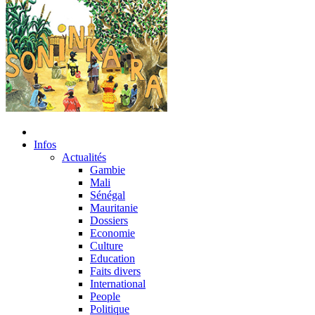
Infos
Actualités
Gambie
Mali
Sénégal
Mauritanie
Dossiers
Economie
Culture
Education
Faits divers
International
People
Politique