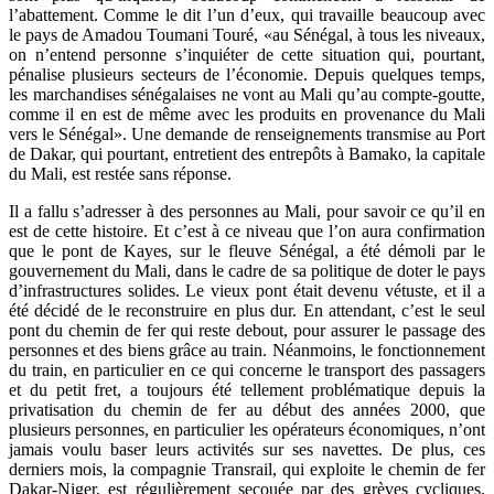
l’abattement. Comme le dit l’un d’eux, qui travaille beaucoup avec
le pays de Amadou Toumani Touré, «au Sénégal, à tous les niveaux,
on n’entend personne s’inquiéter de cette situation qui, pourtant,
pénalise plusieurs secteurs de l’économie. Depuis quelques temps,
les marchandises sénégalaises ne vont au Mali qu’au compte-goutte,
comme il en est de même avec les produits en provenance du Mali
vers le Sénégal». Une demande de renseignements transmise au Port
de Dakar, qui pourtant, entretient des entrepôts à Bamako, la capitale
du Mali, est restée sans réponse.
Il a fallu s’adresser à des personnes au Mali, pour savoir ce qu’il en
est de cette histoire. Et c’est à ce niveau que l’on aura confirmation
que le pont de Kayes, sur le fleuve Sénégal, a été démoli par le
gouvernement du Mali, dans le cadre de sa politique de doter le pays
d’infrastructures solides. Le vieux pont était devenu vétuste, et il a
été décidé de le reconstruire en plus dur. En attendant, c’est le seul
pont du chemin de fer qui reste debout, pour assurer le passage des
personnes et des biens grâce au train. Néanmoins, le fonctionnement
du train, en particulier en ce qui concerne le transport des passagers
et du petit fret, a toujours été tellement problématique depuis la
privatisation du chemin de fer au début des années 2000, que
plusieurs personnes, en particulier les opérateurs économiques, n’ont
jamais voulu baser leurs activités sur ses navettes. De plus, ces
derniers mois, la compagnie Transrail, qui exploite le chemin de fer
Dakar-Niger, est régulièrement secouée par des grèves cycliques,