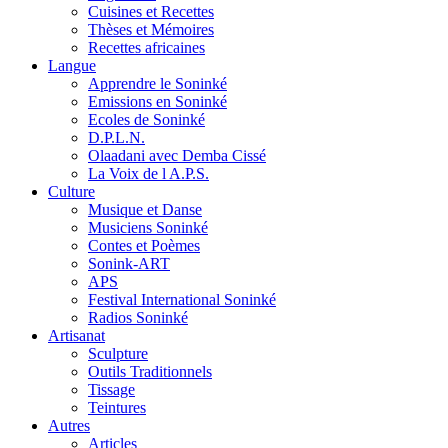
Cuisines et Recettes
Thèses et Mémoires
Recettes africaines
Langue
Apprendre le Soninké
Emissions en Soninké
Ecoles de Soninké
D.P.L.N.
Olaadani avec Demba Cissé
La Voix de l A.P.S.
Culture
Musique et Danse
Musiciens Soninké
Contes et Poèmes
Sonink-ART
APS
Festival International Soninké
Radios Soninké
Artisanat
Sculpture
Outils Traditionnels
Tissage
Teintures
Autres
Articles