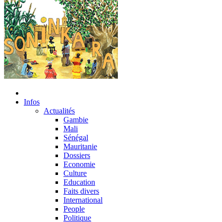
Infos
Actualités
Gambie
Mali
Sénégal
Mauritanie
Dossiers
Economie
Culture
Education
Faits divers
International
People
Politique