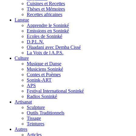
Cuisines et Recettes
Thèses et Mémoires
Recettes africaines
Langue
Apprendre le Soninké
Emissions en Soninké
Ecoles de Soninké
D.P.L.N.
Olaadani avec Demba Cissé
La Voix de l A.P.S.
Culture
Musique et Danse
Musiciens Soninké
Contes et Poèmes
Sonink-ART
APS
Festival International Soninké
Radios Soninké
Artisanat
Sculpture
Outils Traditionnels
Tissage
Teintures
Autres
Articles