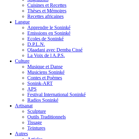
Cuisines et Recettes
Thèses et Mémoires
Recettes africaines
Langue
Apprendre le Soninké
Emissions en Soninké
Ecoles de Soninké
D.P.L.N.
Olaadani avec Demba Cissé
La Voix de l A.P.S.
Culture
Musique et Danse
Musiciens Soninké
Contes et Poèmes
Sonink-ART
APS
Festival International Soninké
Radios Soninké
Artisanat
Sculpture
Outils Traditionnels
Tissage
Teintures
Autres