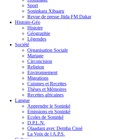
Sport
Soninkara Xibaaru
Revue de presse Jiida FM Dakar
Histoire-Géo
Histoire
Géographie
Légendes
Société
Organisation Sociale
Mariage
Circoncision
Religion
Environnement
Migrations
Cuisines et Recettes
Thèses et Mémoires
Recettes africaines
Langue
Apprendre le Soninké
Emissions en Soninké
Ecoles de Soninké
D.P.L.N.
Olaadani avec Demba Cissé
La Voix de l A.P.S.