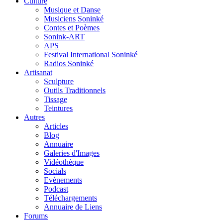
Culture
Musique et Danse
Musiciens Soninké
Contes et Poèmes
Sonink-ART
APS
Festival International Soninké
Radios Soninké
Artisanat
Sculpture
Outils Traditionnels
Tissage
Teintures
Autres
Articles
Blog
Annuaire
Galeries d'Images
Vidéothèque
Socials
Evènements
Podcast
Téléchargements
Annuaire de Liens
Forums