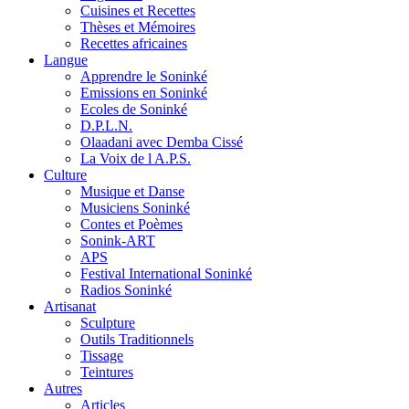
Cuisines et Recettes
Thèses et Mémoires
Recettes africaines
Langue
Apprendre le Soninké
Emissions en Soninké
Ecoles de Soninké
D.P.L.N.
Olaadani avec Demba Cissé
La Voix de l A.P.S.
Culture
Musique et Danse
Musiciens Soninké
Contes et Poèmes
Sonink-ART
APS
Festival International Soninké
Radios Soninké
Artisanat
Sculpture
Outils Traditionnels
Tissage
Teintures
Autres
Articles