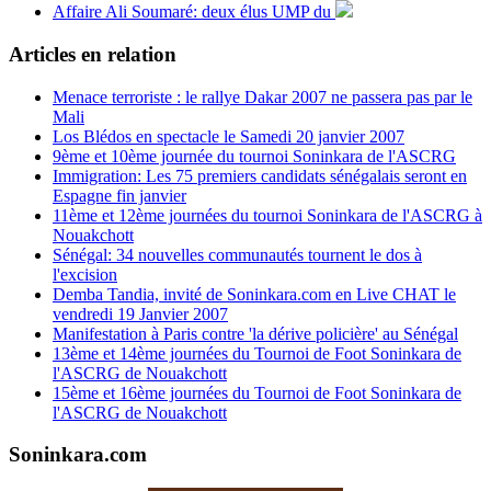
Affaire Ali Soumaré: deux élus UMP du
Articles en relation
Menace terroriste : le rallye Dakar 2007 ne passera pas par le
Mali
Los Blédos en spectacle le Samedi 20 janvier 2007
9ème et 10ème journée du tournoi Soninkara de l'ASCRG
Immigration: Les 75 premiers candidats sénégalais seront en
Espagne fin janvier
11ème et 12ème journées du tournoi Soninkara de l'ASCRG à
Nouakchott
Sénégal: 34 nouvelles communautés tournent le dos à
l'excision
Demba Tandia, invité de Soninkara.com en Live CHAT le
vendredi 19 Janvier 2007
Manifestation à Paris contre 'la dérive policière' au Sénégal
13ème et 14ème journées du Tournoi de Foot Soninkara de
l'ASCRG de Nouakchott
15ème et 16ème journées du Tournoi de Foot Soninkara de
l'ASCRG de Nouakchott
Soninkara.com