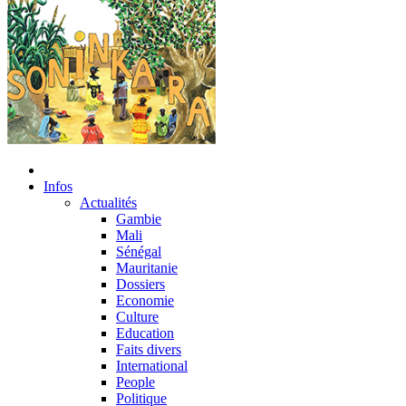
Infos
Actualités
Gambie
Mali
Sénégal
Mauritanie
Dossiers
Economie
Culture
Education
Faits divers
International
People
Politique