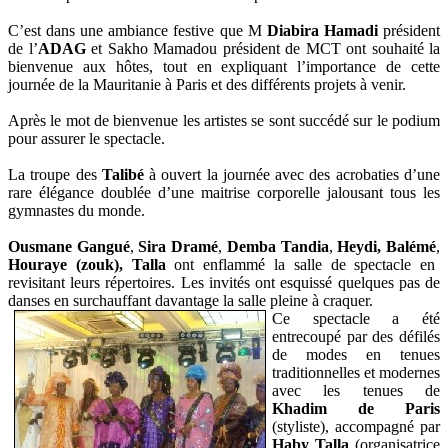
C’est dans une ambiance festive que M
Diabira Hamadi
président
de l’
ADAG
et Sakho Mamadou président de MCT ont souhaité la
bienvenue aux hôtes, tout en expliquant l’importance de cette
journée de la Mauritanie à Paris et des différents projets à venir.
Après le mot de bienvenue les artistes se sont succédé sur le podium
pour assurer le spectacle.
La troupe des
Talibé
à ouvert la journée avec des acrobaties d’une
rare élégance doublée d’une maitrise corporelle jalousant tous les
gymnastes du monde.
Ousmane Gangué
,
Sira Dramé
,
Demba Tandia
,
Heydi, Balémé
,
Houraye (zouk), Talla
ont enflammé la salle de spectacle en
revisitant leurs répertoires. Les invités ont esquissé quelques pas de
danses en surchauffant davantage la salle pleine à craquer.
Ce spectacle a été
entrecoupé par des défilés
de modes en tenues
traditionnelles et modernes
avec les tenues de
Khadim de Paris
(styliste), accompagné par
Haby Talla
(organisatrice