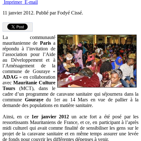
Imprimer
E-mail
11 janvier 2012.
Publié par Fodyé Cissé.
La communauté
mauritanienne de
Paris
a
répondu à l’invitation de
l’association pour l’Aide
au Développement et à
l’Aménagement de la
commune de Gouraye «
ADAG
» en collaboration
avec
Mauritanie Culture
Tours
(MCT), dans le
cadre d’un programme de caravane sanitaire qui séjournera dans la
commune
Gouraye
du 1er au 14 Mars en vue de pallier à la
demande des populations en matière sanitaire.
Ainsi, en ce
1er janvier 2012
un acte fort a été posé par les
ressortissants Mauritaniens de France, et ce, en participant à l’après
midi culturel qui avait comme finalité de sensibiliser les gens sur le
projet de la caravane sanitaire et en même temps assurer une levée
de fonds pour couvrir les différentes dépenses à venir.