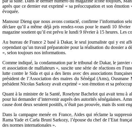
par la suite. Dans le dernier numéro du magazine Icône toujours, Mans
après que ce dernier eut exprimé « sa préoccupation et son émotion 
évoquée.
Mansour Dieng que nous avons contacté, confirme l’information selon
déclare qu’il a même déjà pris rendez-vous pour le mardi 10 février p
magazine soutient qu’il est prévu le lundi 9 février à 15 heures. Les co
Au bureau de France 2 basé à Dakar, le seul journaliste qui y est 
cependant qu’un travail préparatoire pour la réalisation du dossier a dé
», selon toujours nos informations.
Comme indiqué, la condamnation par le tribunal de Dakar, le janvier d
et association de malfaiteurs », suscite une série de réactions en Fr
lutte contre le Sida et qui a des liens avec des associations frança
président de l’Association des maires du Sénégal (Ams), Ousmane M
président Nicolas Sarkozy avait exprimé « son émotion et sa préoccupa
Quant à la ministre de la Santé, Roselyne Bachelot qui avait tenu à al
pour lui demander d’intervenir auprès des autorités sénégalaises. Amn
cause dont deux seraient positifs, n’était pas prouvée, mais ils sont 
Dans la campagne menée en France, Aides qui réclame la suppression
Rama Yade et Carla Bruni Sarkozy, l’épouse du chef de l’Etat français
des normes internationales ».