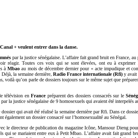
 Canal + veulent entrer dans la danse.
amnés
par la justice sénégalaise. L’affaire fait grand bruit en France, au
ir réagir. Toutes ces voix qui se sont élevées, ont eu à exprimer 
s à
Mbao
au mois de décembre dernier pour « acte impudique et contr
. Déjà, la semaine dernière,
Radio France internationale (Rfi)
y avait
as, voilà qu’on parle de dossiers toujours sur le même sujet que prépare
e télévision en
France
préparent des dossiers consacrés sur le
Séné
 par la justice sénégalaise de 9 homosexuels qui avaient été interpelés 
e dossier qui avait été réalisé la semaine dernière par Rfi. Dans ce doss
ent également un dossier consacré sur l’homosexualité au Sénégal.
vec le directeur de publication du magazine Icône, Mansour Dieng pour a
 qui se mariaient entre eux à Petit Mbao. L’affaire avait fait grand brui