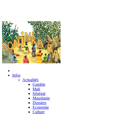
Infos
Actualités
Gambie
Mali
Sénégal
Mauritanie
Dossiers
Economie
Culture