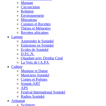
Mariage
Circoncision
Religion
Environnement
Migrations
Cuisines et Recettes
Thèses et Mémoires
Recettes africaines
Langue
Apprendre le Soninké
Emissions en Soninké
Ecoles de Soninké
D.P.L.N.
Olaadani avec Demba Cissé
La Voix de l A.P.S.
Culture
Musique et Danse
Musiciens Soninké
Contes et Poèmes
Sonink-ART
APS
Festival International Soninké
Radios Soninké
Artisanat
Sculpture