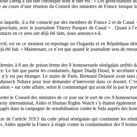
our Dieng a fait une chronique dont le titre est : « Les gesticulations
» au cours d’une réunion du Conseil des ministres de France lorsque la
 laquelle, il a été contacté par des membres de France 2 et de Canal
rochain, avec le journaliste Thierry Pasquet de Canal + . Quant à l’en
ntacts en ce sens ont déjà été faits, nous annonce-t-il.
affecté, est en ce moment en reportage en Ouganda et en République dé
jà été fait. « Maintenant, ce n’est que quand le journaliste sera de retour
ernier, à 8 ans de prison ferme des 9 homosexuels sénégalais arrêtés da
ance. Le fait que parmi les condamnés, figure Diadji Diouf, le secrétair
ises n’y est pas étranger. Le maire de Paris, Bertrand Delanoë avait sa
asseck Ndiaye pour leur demander d’intervenir dans ce dossier. C’est
tion » sur cette affaire, selon le communiqué qui avait été lu par le p
erter le Conseil des ministres de ce jour sur le sort de ces 9 homosexue
esty international, Aides et Human Rights Watch s’y étaient également 
engagés dans la campagne de sensibilisation contre le Sida auprès des h
 de l’article 319:3 du code pénal sénégalais qui condamne les relati
. Aides appelle la France à réagir contre la condamnation des 9 homose