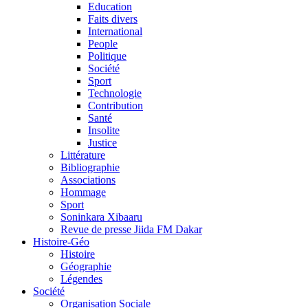
Education
Faits divers
International
People
Politique
Société
Sport
Technologie
Contribution
Santé
Insolite
Justice
Littérature
Bibliographie
Associations
Hommage
Sport
Soninkara Xibaaru
Revue de presse Jiida FM Dakar
Histoire-Géo
Histoire
Géographie
Légendes
Société
Organisation Sociale