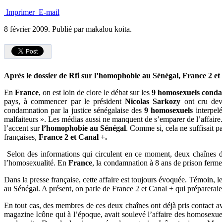
Imprimer
E-mail
8 février 2009.
Publié par makalou koita.
Après le dossier de Rfi sur l’homophobie au Sénégal, France 2 et
En
France
, on est loin de clore le débat sur les
9 homosexuels cond
pays, à commencer par le président
Nicolas Sarkozy
ont cru devo
condamnation par la justice sénégalaise des
9 homosexuels
interpelé
malfaiteurs ». Les médias aussi ne manquent de s’emparer de l’affaire
l’accent sur
l’homophobie au Sénégal
. Comme si, cela ne suffisait p
françaises,
France 2 et Canal +.
Selon des informations qui circulent en ce moment, deux chaînes d
l’homosexualité. En
France
, la condamnation à 8 ans de prison ferme
Dans la presse française, cette affaire est toujours évoquée. Témoin, l
au Sénégal. A présent, on parle de France 2 et Canal + qui préparerai
En tout cas, des membres de ces deux chaînes ont déjà pris contact a
magazine Icône qui à l’époque, avait soulevé l’affaire des homosexuels