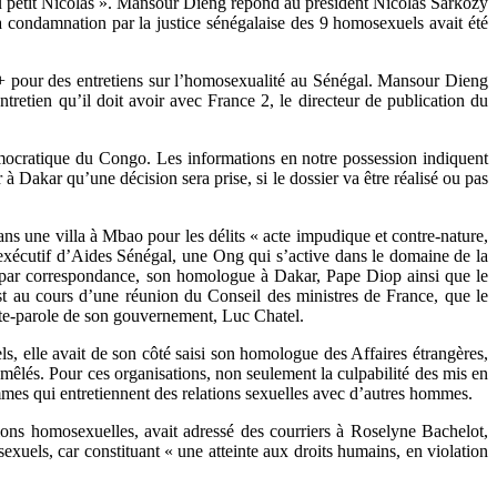
 du petit Nicolas ». Mansour Dieng répond au président Nicolas Sarkozy
 condamnation par la justice sénégalaise des 9 homosexuels avait été
 + pour des entretiens sur l’homosexualité au Sénégal. Mansour Dieng
tretien qu’il doit avoir avec France 2, le directeur de publication du
mocratique du Congo. Les informations en notre possession indiquent
 à Dakar qu’une décision sera prise, si le dossier va être réalisé ou pas
ns une villa à Mbao pour les délits « acte impudique et contre-nature,
e exécutif d’Aides Sénégal, une Ong qui s’active dans le domaine de la
isi par correspondance, son homologue à Dakar, Pape Diop ainsi que le
 au cours d’une réunion du Conseil des ministres de France, que le
orte-parole de son gouvernement, Luc Chatel.
ls, elle avait de son côté saisi son homologue des Affaires étrangères,
mêlés. Pour ces organisations, non seulement la culpabilité des mis en
ommes qui entretiennent des relations sexuelles avec d’autres hommes.
ons homosexuelles, avait adressé des courriers à Roselyne Bachelot,
xuels, car constituant « une atteinte aux droits humains, en violation