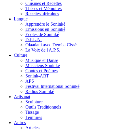
Cuisines et Recettes
Thèses et Mémoires
Recettes africaines
Langue
Apprendre le Soninké
Emissions en Soninké
Ecoles de Soninké
D.P.L.N.
Olaadani avec Demba Cissé
La Voix de l A.P.S.
Culture
Musique et Danse
Musiciens Soninké
Contes et Poèmes
Sonink-ART
APS
Festival International Soninké
Radios Soninké
Artisanat
Sculpture
Outils Traditionnels
Tissage
Teintures
Autres
Articles