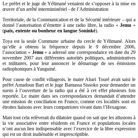
Le préfet et le juge de Yélimané venaient de s’opposer à la mise en
œuvre d’un arrêté interministériel - de l’Administration
Territoriale, de la Communication et de la Sécurité intérieure – qui a
donné l’autorisation d’émettre à une radio libre, la radio «
Jemu
»
(
paix, entente ou bonheur en langue Soninké
).
Toya est la seule Commune urbaine du cercle de Yélimané. Alors
qu’elle a obtenu la fréquence depuis le 9 décembre 2006,
l’association «
Jemu
» a adressé une correspondance en date du 29
novembre 2007 aux différentes autorités politiques, administratives
et militaires, pour leur annoncer le démarrage de ses émissions
radiophoniques à Yanguiné.
Pour cause de conflit villageois, le maire Abari Touré avait saisi le
préfet Amadoun Bari et le juge Bamassa Sissoko pour demander un
sursis à l’ouverture de la radio qui a été à cet effet plusieurs fois
reportée. Le maire dans ses correspondances demandait d’attendre
une mission de conciliation en France, comme ces localités sont en
étroites liaisons avec leurs compatriotes vivant dans l’Hexagone.
Mais tout cela relèverait du dilatoire quand on sait que les allusions à
la vie associative entre résidents en France et populations locales
n’ont aucun lien indispensable avec l’exercice de la libre expression
qui est un droit inaliénable et imprescriptible.