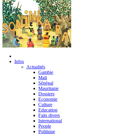
Infos
Actualités
Gambie
Mali
Sénégal
Mauritanie
Dossiers
Economie
Culture
Education
Faits divers
International
People
Politique