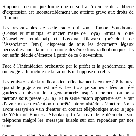
S’opposer de quelque forme que ce soit à l’exercice de la liberté
d’expression est incontestablement une atteinte grave aux droits de
l’homme.
Les responsables de cette radio qui sont, Tambo Soukhouna
(Conseiller municipal et ancien maire de Toya), Simballa Touré
(Conseiller municipal) et Lassana Diawara (président de
l’Association Jemu), disposent de tous les documents légaux
nécessaires pour la mise en onde des émissions radiophoniques. Ils
ont enfin décidé d’émettre à partir de ce 6 novembre.
Face à l’intimidation orchestrée par le préfet et la gendarmerie qui
ont exigé la fermeture de la radio ils ont opposé un refus.
Les émissions de la radio avaient effectivement démarré à 8 heures,
quand le juge s’en est mêlé. Les trois personnes citées ont été
gardées au niveau de la gendarmerie jusqu’au moment où nous
mettons sous presse (22 h). Et la seule raison apparente est le fait
d’avoir mis en exécution un arrêté interministériel d’émettre. Nous
avons essayé en vain d’entrer en contact téléphonique avec le juge
de Yélimané Bamassa Sissoko qui n’a pas daigné décrocher son
téléphone malgré les messages laissés sur son répondeur par nos
soins.
Quand au préfet, Amadoun Bari que nous avons pu joindre, il a