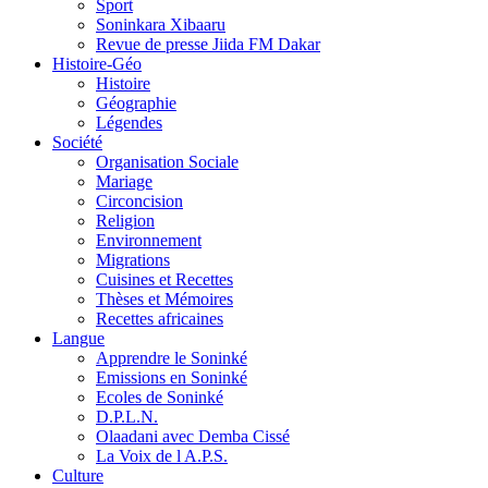
Sport
Soninkara Xibaaru
Revue de presse Jiida FM Dakar
Histoire-Géo
Histoire
Géographie
Légendes
Société
Organisation Sociale
Mariage
Circoncision
Religion
Environnement
Migrations
Cuisines et Recettes
Thèses et Mémoires
Recettes africaines
Langue
Apprendre le Soninké
Emissions en Soninké
Ecoles de Soninké
D.P.L.N.
Olaadani avec Demba Cissé
La Voix de l A.P.S.
Culture