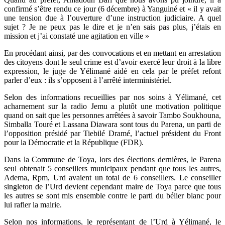
confirmé s’être rendu ce jour (6 décembre) à Yanguiné et « il y avait
une tension due à l’ouverture d’une instruction judiciaire. A quel
sujet ? Je ne peux pas le dire et je n’en sais pas plus, j’étais en
mission et j’ai constaté une agitation en ville »
En procédant ainsi, par des convocations et en mettant en arrestation
des citoyens dont le seul crime est d’avoir exercé leur droit à la libre
expression, le juge de Yélimané aidé en cela par le préfet refont
parler d’eux : ils s’opposent à l’arrêté interministériel.
Selon des informations recueillies par nos soins à Yélimané, cet
acharnement sur la radio Jemu a plutôt une motivation politique
quand on sait que les personnes arrêtées à savoir Tambo Soukhouna,
Simballa Touré et Lassana Diawara sont tous du Parena, un parti de
l’opposition présidé par Tiebilé Dramé, l’actuel président du Front
pour la Démocratie et la République (FDR).
Dans la Commune de Toya, lors des élections dernières, le Parena
seul obtenait 5 conseillers municipaux pendant que tous les autres,
Adema, Rpm, Urd avaient un total de 6 conseillers. Le conseiller
singleton de l’Urd devient cependant maire de Toya parce que tous
les autres se sont mis ensemble contre le parti du bélier blanc pour
lui rafler la mairie.
Selon nos informations, le représentant de l’Urd à Yélimané, le