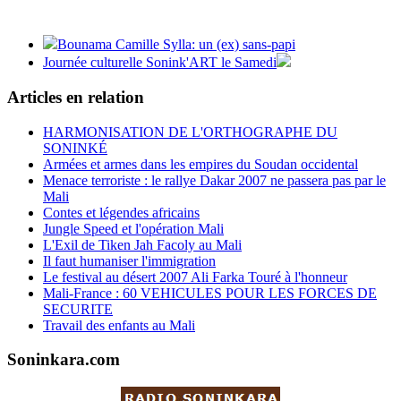
Bounama Camille Sylla: un (ex) sans-papi
Journée culturelle Sonink'ART le Samedi
Articles en relation
HARMONISATION DE L'ORTHOGRAPHE DU
SONINKÉ
Armées et armes dans les empires du Soudan occidental
Menace terroriste : le rallye Dakar 2007 ne passera pas par le
Mali
Contes et légendes africains
Jungle Speed et l'opération Mali
L'Exil de Tiken Jah Facoly au Mali
Il faut humaniser l'immigration
Le festival au désert 2007 Ali Farka Touré à l'honneur
Mali-France : 60 VEHICULES POUR LES FORCES DE
SECURITE
Travail des enfants au Mali
Soninkara.com