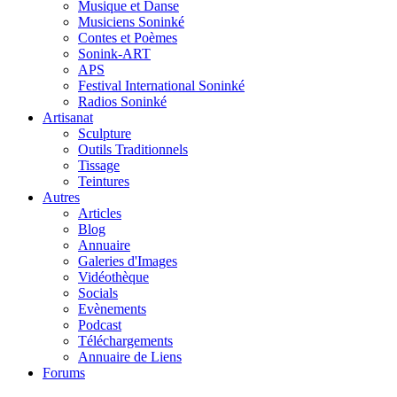
Musique et Danse
Musiciens Soninké
Contes et Poèmes
Sonink-ART
APS
Festival International Soninké
Radios Soninké
Artisanat
Sculpture
Outils Traditionnels
Tissage
Teintures
Autres
Articles
Blog
Annuaire
Galeries d'Images
Vidéothèque
Socials
Evènements
Podcast
Téléchargements
Annuaire de Liens
Forums