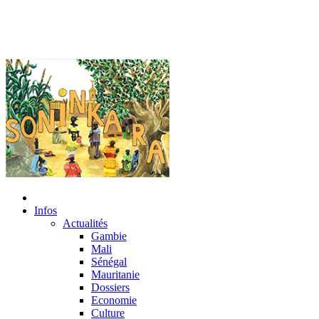
Infos
Actualités
Gambie
Mali
Sénégal
Mauritanie
Dossiers
Economie
Culture