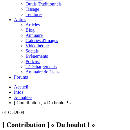
Outils Traditionnels
Tissage
Teintures
Autres
Articles
Blog
Annuaire
Galeries d'Images
Vidéothèque
Socials
Evènements
Podcast
Téléchargements
Annuaire de Liens
Forums
Accueil
Infos
Actualités
[ Contribution ] « Du boulot ! »
01 Oct
2009
[ Contribution ] « Du boulot ! »