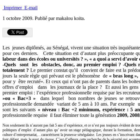
Imprimer
E-mail
1 octobre 2009.
Publié par makalou koita.
Les jeunes diplômés, au Sénégal, vivent une situation très inquiétant
pour ces derniers. Cette situation est d’autant plus préoccupante q
labeur dans des écoles ou universités ? », « a quoi a servi d’avoi
-Quels sont les obstacles, donc, au premier emploi ?
-
Quels r
totalement ?
Le premier constat qu’il convient de faire est la prédom
jours la seule règle qui prévaut est le phénomène de
« bras long »,
pour y être recruté». Et ceux qui n’ont pas de parents dans les boite
offres d’emploi dans les journaux de la place ? Et aussi les gens on
premier emploi : l’expérience professionnelle requise par les recrut
»ou « Bac+3 »
dans lequel bon nombres de jeunes se retrouvent
professionnelle demandée variant de 5 ans à 10 ans. Par exemple un
sont les suivants
« niveau : Bac +2 minimum, expérience : 5 an
professionnelle requise il faut éliminer toute la génération
2009, 2008,
Non seulement ils n’auront pas fait 5 ans d’expérience, et ce n’est pas toujours évident de tro
politiques d’emploi d’autant plus qu’ avoir un stage pédagogique, durant la formation, d
culture d’entreprenariat,…caractérisent la jeunesse sénégalaise. Les jeunes en s’inscrivant dan
font défaut, mais le gout du risque. C’est d’ailleurs cette recherche de la sécurité qui accent