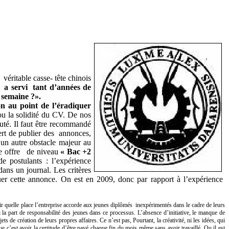
véritable casse- tête chinois
a servi tant d’années de
e semaine ?».
on au point de l’éradiquer
 ou la solidité du CV. De nos
uté. Il faut être recommandé
ert de publier des annonces,
 un autre obstacle majeur au
une offre de niveau
« Bac +2
 postulants : l’expérience
ns un journal. Les critères
r cette annonce. On est en 2009, donc par rapport à l’expérience
voir quelle place l’entreprise accorde aux jeunes diplômés inexpérimentés dans le cadre de leurs
i la part de responsabilité des jeunes dans ce processus. L’absence d’initiative, le manque de
 de création de leurs propres affaires. Ce n’est pas, Pourtant, la créativité, ni les idées, qui
que c’est avoir la certitude d’être payé chaque fin du mois même sans avoir travaillé. Ou il est