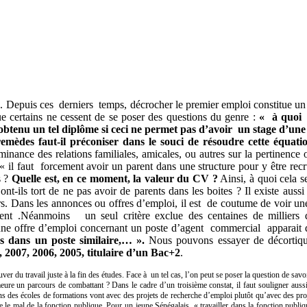
e. Depuis ces derniers temps, décrocher le premier emploi constitue un 
ue certains ne cessent de se poser des questions du genre :
« à quoi 
r obtenu un tel diplôme si ceci ne permet pas d’avoir un stage d’un
emèdes faut-il préconiser dans le souci de résoudre cette équati
inance des relations familiales, amicales, ou autres sur la pertinence
« il faut forcement avoir un parent dans une structure pour y être recr
s ?
Quelle est, en ce moment, la valeur du CV ?
Ainsi, à quoi cela s
t-ils tort de ne pas avoir de parents dans les boites ? Il existe aussi
eurs. Dans les annonces ou offres d’emploi, il est de coutume de voir 
 .Néanmoins un seul critère exclue des centaines de milliers de
e offre d’emploi concernant un poste d’agent commercial apparait da
s dans un poste similaire,… ».
Nous pouvons essayer de décortique
 2007, 2006, 2005, titulaire d’un Bac+2
.
uver du travail juste à la fin des études. Face à un tel cas, l’on peut se poser la question de sa
emeure un parcours de combattant ?
Dans le cadre d’un troisième constat, il faut souligner auss
s des écoles de formations vont avec des projets de recherche d’emploi plutôt qu’avec des projets
ue le mal de la fonction publique. Pour un jeune Sénégalais, « travailler dans la fonction publi