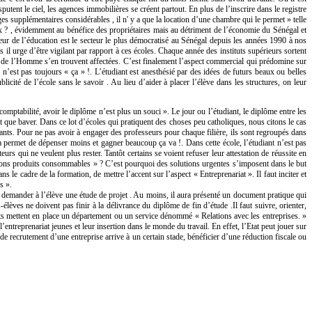
ent le ciel, les agences immobilières se créent partout. En plus de l’inscrire dans le registre
s supplémentaires considérables , il n' y a que la location d’une chambre qui le permet » telle
rix ? , évidemment au bénéfice des propriétaires mais au détriment de l’économie du Sénégal et
teur de l’éducation est le secteur le plus démocratisé au Sénégal depuis les années 1990 à nos
il urge d’être vigilant par rapport à ces écoles. Chaque année des instituts supérieurs sortent
ion de l’Homme s’en trouvent affectées. C’est finalement l’aspect commercial qui prédomine sur
n n’est pas toujours « ça » !. L’étudiant est anesthésié par des idées de futurs beaux ou belles
licité de l’école sans le savoir . Au lieu d’aider à placer l’élève dans les structures, on leur
comptabilité, avoir le diplôme n’est plus un souci ». Le jour ou l’étudiant, le diplôme entre les
t que baver. Dans ce lot d’écoles qui pratiquent des choses peu catholiques, nous citons le cas
iants. Pour ne pas avoir à engager des professeurs pour chaque filière, ils sont regroupés dans
la permet de dépenser moins et gagner beaucoup ça va !. Dans cette école, l’étudiant n’est pas
urs qui ne veulent plus rester. Tantôt certains se voient refuser leur attestation de réussite en
e « bons produits consommables » ? C’est pourquoi des solutions urgentes s’imposent dans le but
 le cadre de la formation, de mettre l’accent sur l’aspect « Entreprenariat ». Il faut inciter et
s ».
 demander à l’élève une étude de projet . Au moins, il aura présenté un document pratique qui
lèves ne doivent pas finir à la délivrance du diplôme de fin d’étude .Il faut suivre, orienter,
ants mettent en place un département ou un service dénommé « Relations avec les entreprises. »
entreprenariat jeunes et leur insertion dans le monde du travail. En effet, l’Etat peut jouer sur
e recrutement d’une entreprise arrive à un certain stade, bénéficier d’une réduction fiscale ou