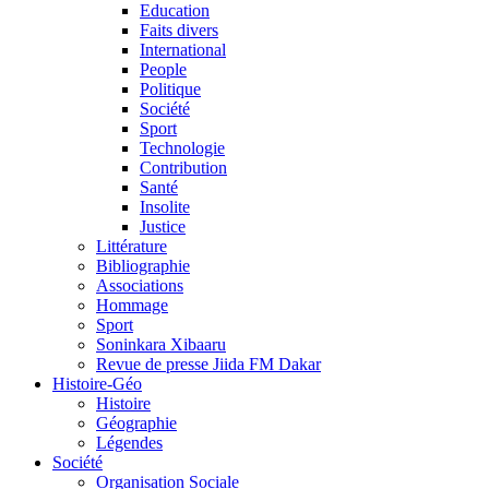
Education
Faits divers
International
People
Politique
Société
Sport
Technologie
Contribution
Santé
Insolite
Justice
Littérature
Bibliographie
Associations
Hommage
Sport
Soninkara Xibaaru
Revue de presse Jiida FM Dakar
Histoire-Géo
Histoire
Géographie
Légendes
Société
Organisation Sociale