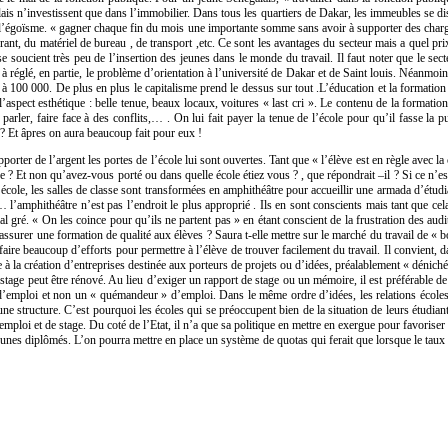
 n’investissent que dans l’immobilier. Dans tous les quartiers de Dakar, les immeubles se disput
de l’égoïsme. « gagner chaque fin du mois une importante somme sans avoir à supporter des charge
ant, du matériel de bureau , de transport ,etc. Ce sont les avantages du secteur mais a quel p
 soucient très peu de l’insertion des jeunes dans le monde du travail. Il faut noter que le sec
réglé, en partie, le problème d’orientation à l’université de Dakar et de Saint louis. Néanmoins 
0 à 100 000. De plus en plus le capitalisme prend le dessus sur tout .L’éducation et la format
l’aspect esthétique : belle tenue, beaux locaux, voitures « last cri ». Le contenu de la formatio
rler, faire face à des conflits,… . On lui fait payer la tenue de l’école pour qu’il fasse la pub
 Et âpres on aura beaucoup fait pour eux !
rter de l’argent les portes de l’école lui sont ouvertes. Tant que « l’élève est en règle avec la 
? Et non qu’avez-vous porté ou dans quelle école étiez vous ? , que répondrait –il ? Si ce n’es
école, les salles de classe sont transformées en amphithéâtre pour accueillir une armada d’étud
 l’amphithéâtre n’est pas l’endroit le plus approprié . Ils en sont conscients mais tant que ce
l gré. « On les coince pour qu’ils ne partent pas » en étant conscient de la frustration des audite
elle assurer une formation de qualité aux élèves ? Saura t-elle mettre sur le marché du travail d
re beaucoup d’efforts pour permettre à l’élève de trouver facilement du travail. Il convient, dans
e à la création d’entreprises destinée aux porteurs de projets ou d’idées, préalablement « déniché
tage peut être rénové. Au lieu d’exiger un rapport de stage ou un mémoire, il est préférable de
r d’emploi et non un « quémandeur » d’emploi. Dans le même ordre d’idées, les relations écoles-é
 une structure. C’est pourquoi les écoles qui se préoccupent bien de la situation de leurs étudi
ploi et de stage. Du coté de l’Etat, il n’a que sa politique en mettre en exergue pour favoriser l’
eunes diplômés. L’on pourra mettre en place un système de quotas qui ferait que lorsque le taux d