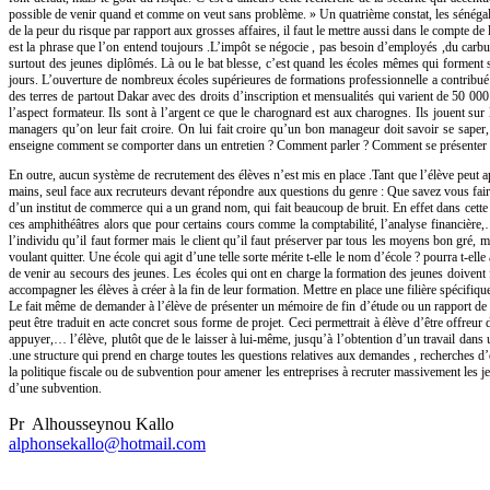
possible de venir quand et comme on veut sans problème. » Un quatrième constat, les sénégalais
de la peur du risque par rapport aux grosses affaires, il faut le mettre aussi dans le compte 
est la phrase que l’on entend toujours .L’impôt se négocie , pas besoin d’employés ,du carbur
surtout des jeunes diplômés. Là ou le bat blesse, c’est quand les écoles mêmes qui forment se
jours. L’ouverture de nombreux écoles supérieures de formations professionnelle a contribué à 
des terres de partout Dakar avec des droits d’inscription et mensualités qui varient de 50 00
l’aspect formateur. Ils sont à l’argent ce que le charognard est aux charognes. Ils jouent sur 
managers qu’on leur fait croire. On lui fait croire qu’un bon manageur doit savoir se saper, pa
enseigne comment se comporter dans un entretien ? Comment parler ? Comment se présenter ?
En outre, aucun système de recrutement des élèves n’est mis en place .Tant que l’élève peut appo
mains, seul face aux recruteurs devant répondre aux questions du genre : Que savez vous faire 
d’un institut de commerce qui a un grand nom, qui fait beaucoup de bruit. En effet dans cette 
ces amphithéâtres alors que pour certains cours comme la comptabilité, l’analyse financière,…
l’individu qu’il faut former mais le client qu’il faut préserver par tous les moyens bon gré, ma
voulant quitter. Une école qui agit d’une telle sorte mérite t-elle le nom d’école ? pourra t-
de venir au secours des jeunes. Les écoles qui ont en charge la formation des jeunes doivent fai
accompagner les élèves à créer à la fin de leur formation. Mettre en place une filière spécifiqu
Le fait même de demander à l’élève de présenter un mémoire de fin d’étude ou un rapport de s
peut être traduit en acte concret sous forme de projet. Ceci permettrait à élève d’être offreu
appuyer,… l’élève, plutôt que de le laisser à lui-même, jusqu’à l’obtention d’un travail dans
.une structure qui prend en charge toutes les questions relatives aux demandes , recherches d’em
la politique fiscale ou de subvention pour amener les entreprises à recruter massivement les j
d’une subvention.
Pr Alhousseynou Kallo
alphonsekallo@hotmail.com