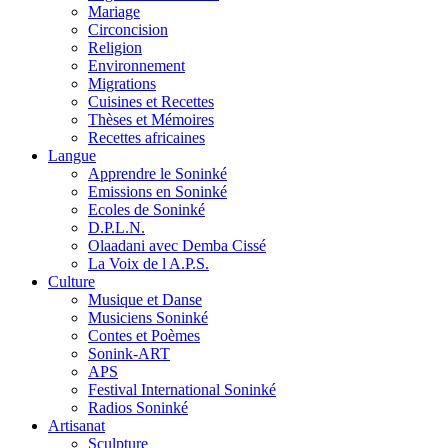
Mariage
Circoncision
Religion
Environnement
Migrations
Cuisines et Recettes
Thèses et Mémoires
Recettes africaines
Langue
Apprendre le Soninké
Emissions en Soninké
Ecoles de Soninké
D.P.L.N.
Olaadani avec Demba Cissé
La Voix de l A.P.S.
Culture
Musique et Danse
Musiciens Soninké
Contes et Poèmes
Sonink-ART
APS
Festival International Soninké
Radios Soninké
Artisanat
Sculpture