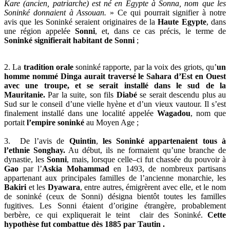
Kare (ancien, patriarche) est né en Egypte à Sonna, nom que les
Soninké donnaient à Assouan.
» Ce qui pourrait signifier à notre
avis que les Soninké seraient originaires de la
Haute Egypte
, dans
une région appelée
Sonni
, et, dans ce cas précis, le terme de
Soninké signifierait habitant de Sonni
;
2. La
tradition orale
soninké rapporte, par la voix des griots, qu’
un
homme nommé Dinga aurait traversé le Sahara d’Est en Ouest
avec une troupe, et se serait installé dans le sud de la
Mauritanie.
Par la suite, son fils
Diabé
se serait descendu plus au
Sud sur le conseil d’une vielle hyène et d’un vieux vautour. Il s’est
finalement installé dans une localité appelée
Wagadou
, nom que
portait
l’empire soninké
au Moyen Age ;
3. De l’avis de
Quintin
,
les Soninké appartenaient tous à
l’ethnie Songhay.
Au début, ils ne formaient qu’une branche de
dynastie, les
Sonni
, mais, lorsque celle–ci fut chassée du pouvoir à
Gao
par l’
Askia Mohammad
en 1493, de nombreux partisans
appartenant aux principales familles de l’ancienne monarchie, les
Bakiri
et les
Dyawara
, entre autres, émigrèrent avec elle, et le nom
de soninké (ceux de Sonni) désigna bientôt toutes les familles
fugitives. Les Sonni étaient d’origine étrangère, probablement
berbère, ce qui expliquerait le teint clair des Soninké.
Cette
hypothèse fut combattue dès 1885 par Tautin .