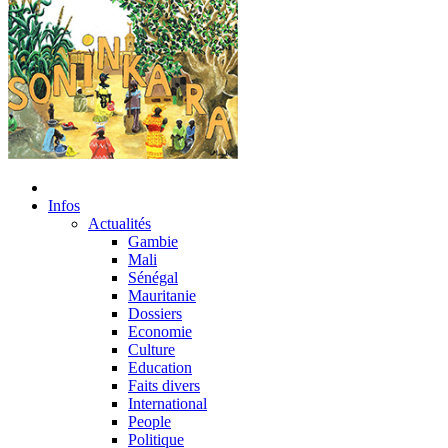
Infos
Actualités
Gambie
Mali
Sénégal
Mauritanie
Dossiers
Economie
Culture
Education
Faits divers
International
People
Politique