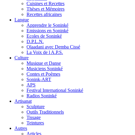
Cuisines et Recettes
Thèses et Mémoires
Recettes africaines
Langue
Apprendre le Soninké
Emissions en Soninké
Ecoles de Soninké
D.P.L.N.
Olaadani avec Demba Cissé
La Voix de l A.P.S.
Culture
Musique et Danse
Musiciens Soninké
Contes et Poèmes
Sonink-ART
APS
Festival International Soninké
Radios Soninké
Artisanat
Sculpture
Outils Traditionnels
Tissage
Teintures
Autres
Articles