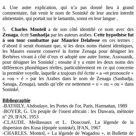
4. Une autre explication, qui n’a pas donné lieu à grand
commentaire, fait venir le nom de Soninké de leur ancien interdit
alimentaire, qui portait sur le lamantin, sonni en leur langue .
5.
Charles Monteil
a de son côté identifié ce nom avec des
Zenaga
, écrit
Sanhadja
par les auteurs arabes.
Cette hypothèse fut
à son tour combattue par Maurice Delafosse
en ces termes :
d’abord il serait étonnant que, si les deux noms étaient identiques,
les Maures eussent conservé la forme Zenaga pour désigner les
Berbères vivant à côté d’eux et adopté une autre forme, Assouanik,
pour désigner les Soninké ; ensuite il y a entre les deux noms des
différences phonétiques réelles, particulièrement en ce qui concerne
la première voyelle, laquelle a toujours été écrite « a »et prononcée «
a »ou « é » par les Arabes dans le nom de Zenaga (Sanhadja,
Sanaga, Zenaga), tandis qu’elle est nettement « o » ou « ou » dans
Soninké.
Bibliographie
-BATHILY, Abdoulaye, les Portes de l'or, Paris, Harmattan, 1989
-BOYER, G. Un peuple de l'ouest africain : les Diawara, mémoire
n° 29, IFAN, 1953
-CLAUDE. Meillassaux et L. Doucouré, La légende de la
dispersion des Kusa (épopée soninké), IFAN, 1967
-CHARLES. Monteil, « La légende de Wagadou », in Bulletin de