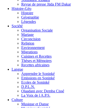
Revue de presse Jiida FM Dakar
Histoire-Géo
Histoire
Géographie
Légendes
Société
Organisation Sociale
Mariage
Circoncision
Religion
Environnement
Migrations
Cuisines et Recettes
Thèses et Mémoires
Recettes africaines
Langue
Apprendre le Soninké
Emissions en Soninké
Ecoles de Soninké
D.P.L.N.
Olaadani avec Demba Cissé
La Voix de l A.P.S.
Culture
Musique et Danse