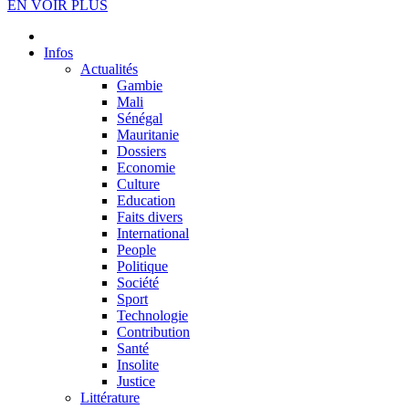
EN VOIR PLUS
Infos
Actualités
Gambie
Mali
Sénégal
Mauritanie
Dossiers
Economie
Culture
Education
Faits divers
International
People
Politique
Société
Sport
Technologie
Contribution
Santé
Insolite
Justice
Littérature