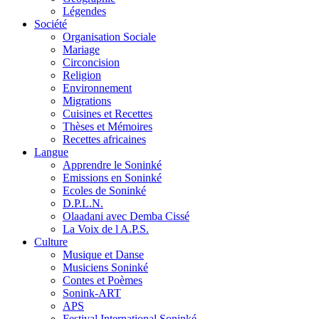
Légendes
Société
Organisation Sociale
Mariage
Circoncision
Religion
Environnement
Migrations
Cuisines et Recettes
Thèses et Mémoires
Recettes africaines
Langue
Apprendre le Soninké
Emissions en Soninké
Ecoles de Soninké
D.P.L.N.
Olaadani avec Demba Cissé
La Voix de l A.P.S.
Culture
Musique et Danse
Musiciens Soninké
Contes et Poèmes
Sonink-ART
APS
Festival International Soninké