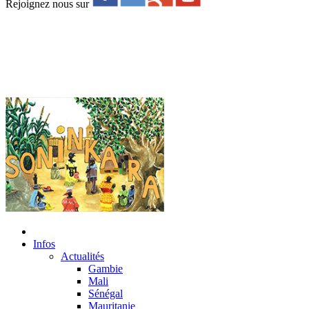
Rejoignez nous sur
Infos
Actualités
Gambie
Mali
Sénégal
Mauritanie