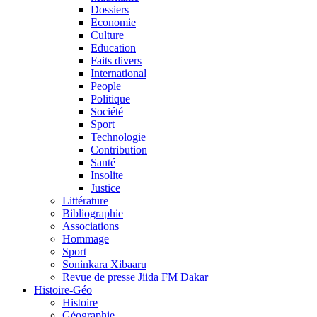
Dossiers
Economie
Culture
Education
Faits divers
International
People
Politique
Société
Sport
Technologie
Contribution
Santé
Insolite
Justice
Littérature
Bibliographie
Associations
Hommage
Sport
Soninkara Xibaaru
Revue de presse Jiida FM Dakar
Histoire-Géo
Histoire
Géographie