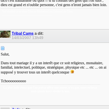
dico t'est trautamitsé ou quoi !! si tu connais des gens qui l'on subi ,
dieu est grand et n'oublie personne, c'est gens n'iront jamais bien loin.
Nul divinitè si ce n'est Dieu et Mohamed est l'envoyé de Dieu.
---------------------------------------------------
Tribal Cams
a dit:
14/03/2007
13h49
Salut,
Dans tout mariage il y a un interêt que ce soit religieux, monaitaire,
familial, intelectuel, politique, stratégique, physique etc ... etc ... on ai
supposé y trouver tous un interêt quelconque
Tchoooooooooo
La plus belle chose que l’on puisse offrir aux autres n’est pas notre richesse
mais plutôt leurs révéler la leur.