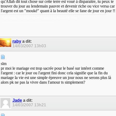
qu'Allah dit tout chose sur cette terre est voué à disparaitre, tu peux te
trouver du jour au lendemain pauvre et devenir riche ou vice versa car
l'argent est un "mouké" quant à la beauté elle se fane de jour en jour !!
Nul divinitè si ce n'est Dieu et Mohamed est l'envoyé de Dieu.
---------------------------------------------------
raby
a dit:
14/03/2007
13h03
slm
pr moi le mariage est trop sacrée pour le basé sur intéret comme
l'argent : car le jour ou l'argent fini donc cela signifie que la fin du
mariage la vie est une simple épreuve un jour nous ne serons plus là
alors pk ne pas la vivre dans l'amour ts simplement?
Jade
a dit:
14/03/2007
13h21