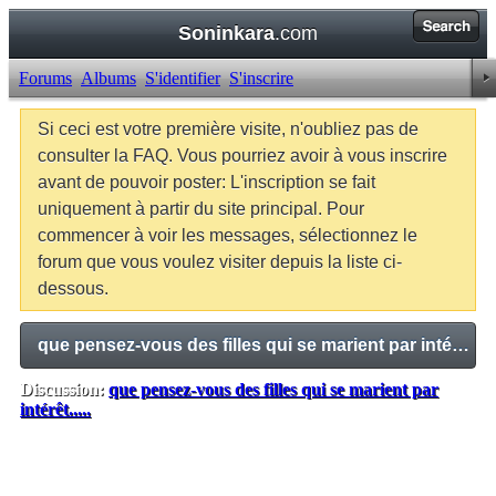
Soninkara
.com
Forums
Albums
S'identifier
S'inscrire
Si ceci est votre première visite, n'oubliez pas de
consulter la FAQ. Vous pourriez avoir à vous inscrire
avant de pouvoir poster: L'inscription se fait
uniquement à partir du site principal. Pour
commencer à voir les messages, sélectionnez le
forum que vous voulez visiter depuis la liste ci-
dessous.
que pensez-vous des filles qui se marient par intérêt.....
Discussion:
que pensez-vous des filles qui se marient par
intérêt.....
Balises:
Aucune