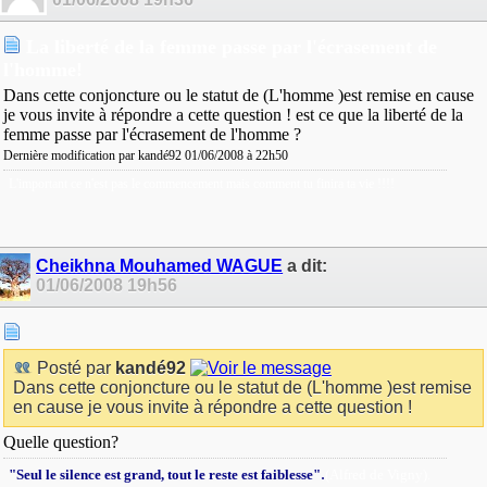
La liberté de la femme passe par l'écrasement de
l'homme!
Dans cette conjoncture ou le statut de (L'homme )est remise en cause
je vous invite à répondre a cette question ! est ce que la liberté de la
femme passe par l'écrasement de l'homme ?
Dernière modification par kandé92 01/06/2008 à
22h50
L'important ce n'est pas le commencement mais comment tu finira ta vie !!!!
Cheikhna Mouhamed WAGUE
a dit:
01/06/2008
19h56
Posté par
kandé92
Dans cette conjoncture ou le statut de (L'homme )est remise
en cause je vous invite à répondre a cette question !
Quelle question?
.
"Seul le silence est grand, tout le reste est faiblesse"
(Alfred de Vigny).