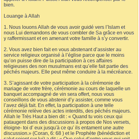
bien.
Louange à Allah
1. Nous louons Allah de vous avoir guidé vers l’Islam et
nous Lui demandons de vous combler de Sa grâce en vous
y raffermissant et en amenant votre famille à s’y convertir.
2. Vous avez bien fait en vous abstenant d’assister au
service religieux organisé à l’église parce que le moins
qu’on puisse dire de la participation à ces affaires
religieuses des non musulmans est qu’elle fait partie des
péchés majeurs. Elle peut même conduire à la mécréance.
3. S’agissant de votre participation à la cérémonie de
mariage de votre frère, cérémonie au cours de laquelle un
banquet accompagné de vin sera offert, nous vous
conseillons de vous abstenir d’y assister, comme vous
l’avez déjà fait. En effet, la participation à une telle
cérémonie relève des actes interdits, des péchés majeurs.
Allah le Très Haut a bien dit : « Quand tu vois ceux qui
pataugent dans des discussions à propos de Nos versets,
éloigne- toi d' eux jusqu'à ce qu' ils entament une autre
discussion.» (Coran, 6: 68 ) et le Prophète (bénédiction et
salut soient sur lui) a dit : « Que celui d’entre vous qui voit