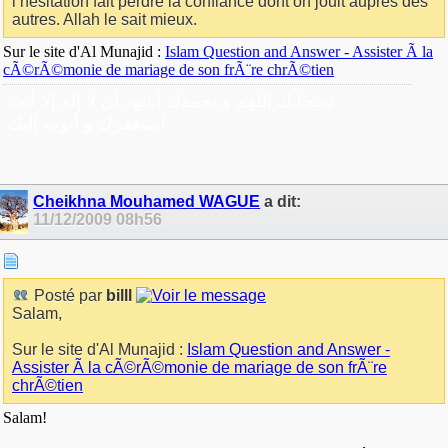
l’hésitation fait perdre la confiance dont on jouit auprès des
autres. Allah le sait mieux.
Sur le site d'Al Munajid :
Islam Question and Answer - Assister Ã la
cÃ©rÃ©monie de mariage de son frÃ¨re chrÃ©tien
سبحانك اللهم و بحمدك أشهد أن لا إله إلا أنت
أستغفرك و أتوب إليك
Cheikhna Mouhamed WAGUE
a dit:
11/12/2009
08h56
Posté par
billl
Salam,
Sur le site d'Al Munajid :
Islam Question and Answer -
Assister Ã la cÃ©rÃ©monie de mariage de son frÃ¨re
chrÃ©tien
Salam!