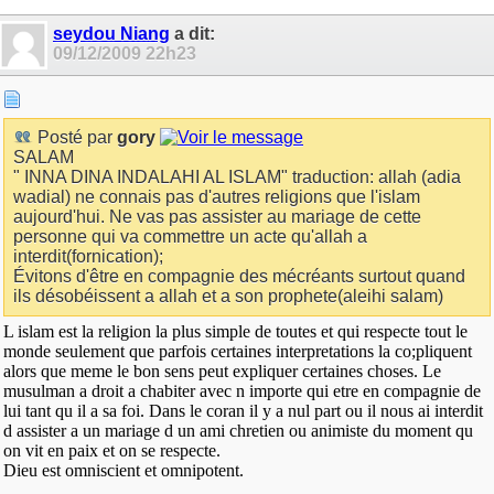
seydou Niang
a dit:
09/12/2009
22h23
Posté par
gory
SALAM
" INNA DINA INDALAHI AL ISLAM" traduction: allah (adia
wadial) ne connais pas d'autres religions que l'islam
aujourd'hui. Ne vas pas assister au mariage de cette
personne qui va commettre un acte qu'allah a
interdit(fornication);
Évitons d'être en compagnie des mécréants surtout quand
ils désobéissent a allah et a son prophete(aleihi salam)
L islam est la religion la plus simple de toutes et qui respecte tout le
monde seulement que parfois certaines interpretations la co;pliquent
alors que meme le bon sens peut expliquer certaines choses. Le
musulman a droit a chabiter avec n importe qui etre en compagnie de
lui tant qu il a sa foi. Dans le coran il y a nul part ou il nous ai interdit
d assister a un mariage d un ami chretien ou animiste du moment qu
on vit en paix et on se respecte.
Dieu est omniscient et omnipotent.