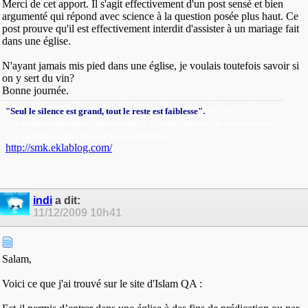
Merci de cet apport. Il s'agit effectivement d'un post sensé et bien
argumenté qui répond avec science à la question posée plus haut. Ce
post prouve qu'il est effectivement interdit d'assister à un mariage fait
dans une église.
N'ayant jamais mis pied dans une église, je voulais toutefois savoir si
on y sert du vin?
Bonne journée.
.
"Seul le silence est grand, tout le reste est faiblesse"
(Alfred de Vigny).
"Je rends un hommage bien mérité à l'amitié quand elle est sincère et
"
.
à la parenté quand elle est bien entretenue
http://smk.eklablog.com/
indi
a dit:
11/12/2009
10h41
Salam,
Voici ce que j'ai trouvé sur le site d'Islam QA :