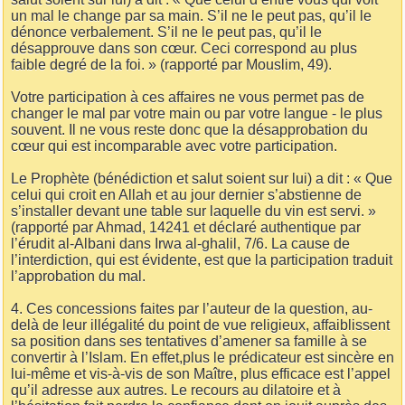
un mal le change par sa main. S’il ne le peut pas, qu’il le
dénonce verbalement. S’il ne le peut pas, qu’il le
désapprouve dans son cœur. Ceci correspond au plus
faible degré de la foi. » (rapporté par Mouslim, 49).
Votre participation à ces affaires ne vous permet pas de
changer le mal par votre main ou par votre langue - le plus
souvent. Il ne vous reste donc que la désapprobation du
cœur qui est incomparable avec votre participation.
Le Prophète (bénédiction et salut soient sur lui) a dit : « Que
celui qui croit en Allah et au jour dernier s’abstienne de
s’installer devant une table sur laquelle du vin est servi. »
(rapporté par Ahmad, 14241 et déclaré authentique par
l’érudit al-Albani dans Irwa al-ghalil, 7/6. La cause de
l’interdiction, qui est évidente, est que la participation traduit
l’approbation du mal.
4. Ces concessions faites par l’auteur de la question, au-
delà de leur illégalité du point de vue religieux, affaiblissent
sa position dans ses tentatives d’amener sa famille à se
convertir à l’Islam. En effet,plus le prédicateur est sincère en
lui-même et vis-à-vis de son Maître, plus efficace est l’appel
qu’il adresse aux autres. Le recours au dilatoire et à