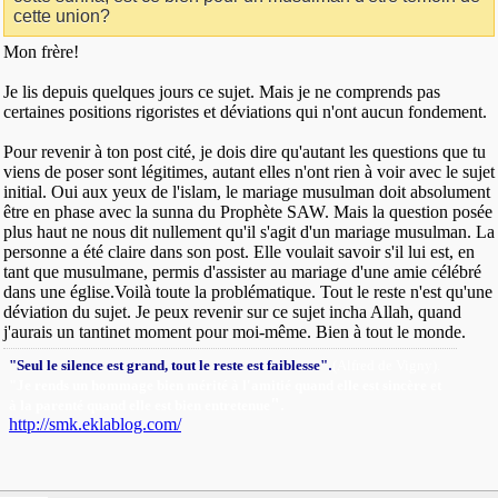
cette union?
Mon frère!
Je lis depuis quelques jours ce sujet. Mais je ne comprends pas
certaines positions rigoristes et déviations qui n'ont aucun fondement.
Pour revenir à ton post cité, je dois dire qu'autant les questions que tu
viens de poser sont légitimes, autant elles n'ont rien à voir avec le sujet
initial. Oui aux yeux de l'islam, le mariage musulman doit absolument
être en phase avec la sunna du Prophète SAW. Mais la question posée
plus haut ne nous dit nullement qu'il s'agit d'un mariage musulman. La
personne a été claire dans son post. Elle voulait savoir s'il lui est, en
tant que musulmane, permis d'assister au mariage d'une amie célébré
dans une église.Voilà toute la problématique. Tout le reste n'est qu'une
déviation du sujet. Je peux revenir sur ce sujet incha Allah, quand
j'aurais un tantinet moment pour moi-même. Bien à tout le monde.
.
"Seul le silence est grand, tout le reste est faiblesse"
(Alfred de Vigny).
"Je rends un hommage bien mérité à l'amitié quand elle est sincère et
"
.
à la parenté quand elle est bien entretenue
http://smk.eklablog.com/