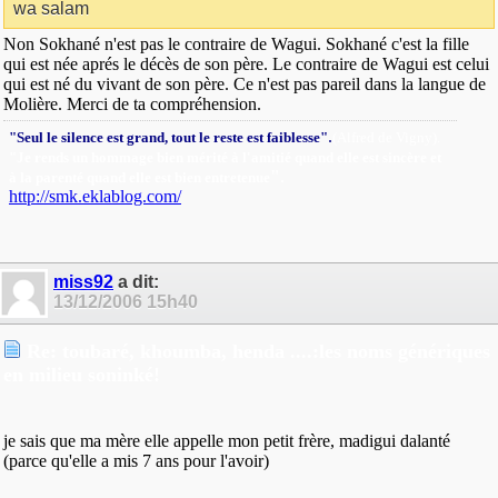
wa salam
Non Sokhané n'est pas le contraire de Wagui. Sokhané c'est la fille
qui est née aprés le décès de son père. Le contraire de Wagui est celui
qui est né du vivant de son père. Ce n'est pas pareil dans la langue de
Molière. Merci de ta compréhension.
.
"Seul le silence est grand, tout le reste est faiblesse"
(Alfred de Vigny).
"Je rends un hommage bien mérité à l'amitié quand elle est sincère et
"
.
à la parenté quand elle est bien entretenue
http://smk.eklablog.com/
miss92
a dit:
13/12/2006
15h40
Re: toubaré, khoumba, henda ....:les noms génériques
en milieu soninké!
je sais que ma mère elle appelle mon petit frère, madigui dalanté
(parce qu'elle a mis 7 ans pour l'avoir)