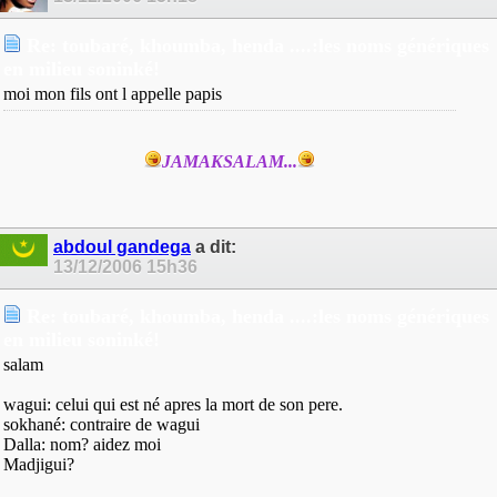
Re: toubaré, khoumba, henda ....:les noms génériques
en milieu soninké!
moi mon fils ont l appelle papis
JAMAKSALAM...
abdoul gandega
a dit:
13/12/2006
15h36
Re: toubaré, khoumba, henda ....:les noms génériques
en milieu soninké!
salam
wagui: celui qui est né apres la mort de son pere.
sokhané: contraire de wagui
Dalla: nom? aidez moi
Madjigui?