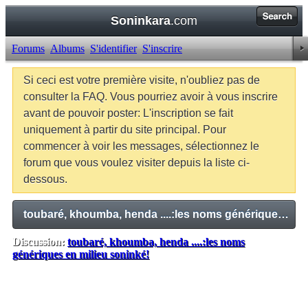
Soninkara
.com
Forums
Albums
S'identifier
S'inscrire
Si ceci est votre première visite, n'oubliez pas de
consulter la FAQ. Vous pourriez avoir à vous inscrire
avant de pouvoir poster: L'inscription se fait
uniquement à partir du site principal. Pour
commencer à voir les messages, sélectionnez le
forum que vous voulez visiter depuis la liste ci-
dessous.
toubaré, khoumba, henda ....:les noms génériques en milieu soninké!
Discussion:
toubaré, khoumba, henda ....:les noms
génériques en milieu soninké!
Balises:
Aucune