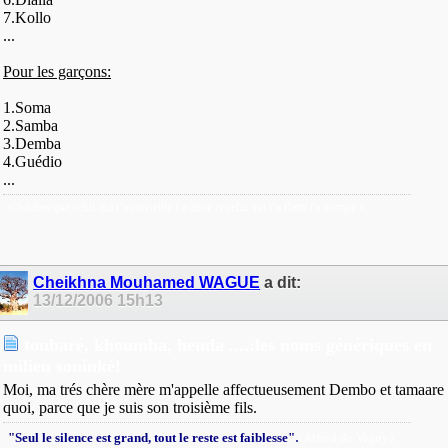
7.Kollo
...
Pour les garçons:
1.Soma
2.Samba
3.Demba
4.Guédio
...
« Saches que celui qui t’a conseillé t’a aimé et celui qui t’a flatté t'a trompé »
Cheikhna Mouhamed WAGUE
a dit:
13/12/2006
15h13
toubaré, khoumba, henda ....:les noms génériques en
milieu soninké!
Moi, ma trés chère mère m'appelle affectueusement Dembo et tamaare
quoi, parce que je suis son troisième fils.
.
"Seul le silence est grand, tout le reste est faiblesse"
(Alfred de Vigny).