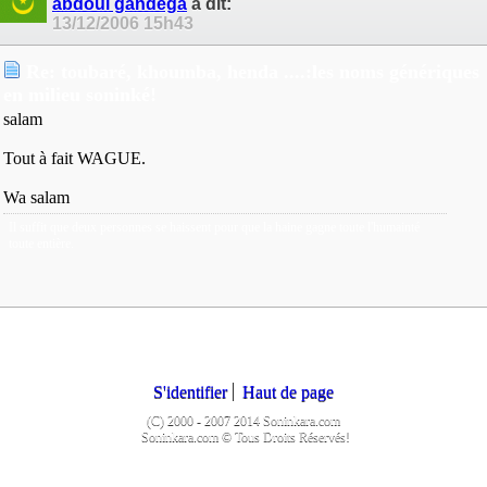
abdoul gandega
a dit:
13/12/2006
15h43
Re: toubaré, khoumba, henda ....:les noms génériques
en milieu soninké!
salam
Tout à fait WAGUE.
Wa salam
Il suffit que deux personnes se haissent pour que la haine gagne toute l'humainté
toute entière.
S'identifier
Haut de page
(C) 2000 - 2007 2014 Soninkara.com
Soninkara.com © Tous Droits Réservés!