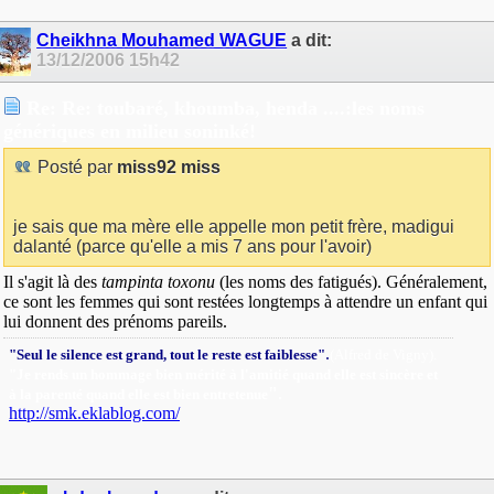
Cheikhna Mouhamed WAGUE
a dit:
13/12/2006
15h42
Re: Re: toubaré, khoumba, henda ....:les noms
génériques en milieu soninké!
Posté par
miss92 miss
je sais que ma mère elle appelle mon petit frère, madigui
dalanté (parce qu'elle a mis 7 ans pour l'avoir)
Il s'agit là des
tampinta toxonu
(les noms des fatigués). Généralement,
ce sont les femmes qui sont restées longtemps à attendre un enfant qui
lui donnent des prénoms pareils.
.
"Seul le silence est grand, tout le reste est faiblesse"
(Alfred de Vigny).
"Je rends un hommage bien mérité à l'amitié quand elle est sincère et
"
.
à la parenté quand elle est bien entretenue
http://smk.eklablog.com/