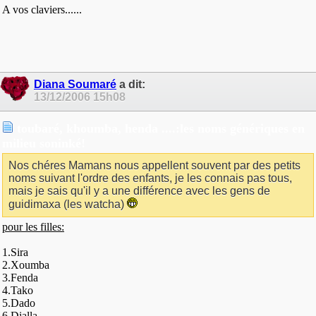
A vos claviers......
Diana Soumaré
a dit:
13/12/2006
15h08
toubaré, khoumba, henda ....:les noms génériques en
milieu soninké!
Nos chéres Mamans nous appellent souvent par des petits
noms suivant l'ordre des enfants, je les connais pas tous,
mais je sais qu'il y a une différence avec les gens de
guidimaxa (les watcha)
pour les filles:
1.Sira
2.Xoumba
3.Fenda
4.Tako
5.Dado
6.Dialla