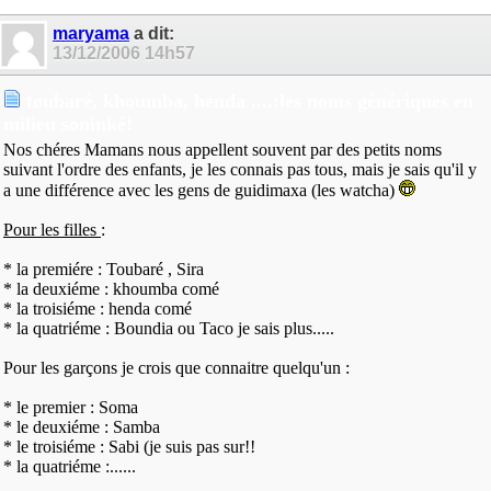
maryama
a dit:
13/12/2006
14h57
toubaré, khoumba, henda ....:les noms génériques en
milieu soninké!
Nos chéres Mamans nous appellent souvent par des petits noms
suivant l'ordre des enfants, je les connais pas tous, mais je sais qu'il y
a une différence avec les gens de guidimaxa (les watcha)
Pour les filles
:
* la premiére : Toubaré , Sira
* la deuxiéme : khoumba comé
* la troisiéme : henda comé
* la quatriéme : Boundia ou Taco je sais plus.....
Pour les garçons je crois que connaitre quelqu'un :
* le premier : Soma
* le deuxiéme : Samba
* le troisiéme : Sabi (je suis pas sur!!
* la quatriéme :......