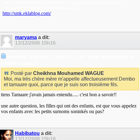
"Je rends un hommage bien mérité à l'amitié quand elle est sincère et
"
.
à la parenté quand elle est bien entretenue
http://smk.eklablog.com/
maryama
a dit:
13/12/2006
15h16
toubaré, khoumba, henda ....:les noms génériques en
milieu soninké!
Posté par
Cheikhna Mouhamed WAGUE
Moi, ma trés chère mère m'appelle affectueusement Dembo
et tamaare quoi, parce que je suis son troisième fils.
tiens Tamaare j'avais jamais entendu..... c'est bon a savoir!!
une autre question, les filles qui ont des enfants, est que vous appelez
vos enfants avec les petits surnoms soninkés ou pas?
Habibatou
a dit:
13/12/2006
15h18