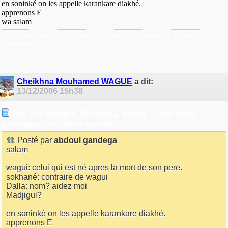
en soninké on les appelle karankare diakhé.
apprenons E
wa salam
Il suffit que deux personnes se haissent pour que la haine gagne toute l'humainté
toute entière.
Cheikhna Mouhamed WAGUE
a dit:
13/12/2006
15h38
Re: Re: toubaré, khoumba, henda ....:les noms
génériques en milieu soninké!
Posté par
abdoul gandega
salam
wagui: celui qui est né apres la mort de son pere.
sokhané: contraire de wagui
Dalla: nom? aidez moi
Madjigui?
en soninké on les appelle karankare diakhé.
apprenons E