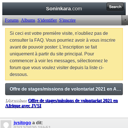
Soninkara
.com
Forums
Albums
S'identifier
S'inscrire
Si ceci est votre première visite, n'oubliez pas de
consulter la FAQ. Vous pourriez avoir à vous inscrire
avant de pouvoir poster: L'inscription se fait
uniquement à partir du site principal. Pour
commencer à voir les messages, sélectionnez le
forum que vous voulez visiter depuis la liste ci-
dessous.
Offre de stages/missions de volontariat 2021 en Afrique avec JVSI
Discussion:
Offre de stages/missions de volontariat 2021 en
Afrique avec JVSI
Balises:
Aucune
jvsitogo
a dit:
02/12/2020
15h51