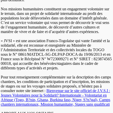
Nos missions humanitaires constituent un engagement volontaire sur
le terrain, dans un projet de solidarité internationale au profit des
populations locale défavorisées dans un domaine d’intérêt générale.
C’est un service volontaire qui vous permet de découvrir le vrai sens
de l’engagement humanitaire, de découvrir d’autres cultures et
manière de vivre et de faire et d’acquérir d’autres expériences.
« JVSI » est une association Franco-Togolaise qui vante l'amitié et la
solidarité, elle est reconnue et enregistrée au Ministère de
l’Administration Territoriale et des collectivités locales du TOGO
sous le N° 0861/MATDCL-SG-DLPAP-DOCA du 19/06/2013 et en
France sous le Récépissé N° W723009271 et N° SIRET : 823874565
00018, qui accueille des bénévoles/stagiaires dans le cadre de
différents types d’activités et projets.
Pour tout renseignement complémentaire sur la description des camps
chantiers, les conditions de participation et d’inscription, les missions
de stages ou sur les voyages solidaires proposés, n’hésitez pas à
consulter notre site internet :
Bienvenue sur le site officiel de J.V.S.I :
Jeunes Volontaires pour la Solidarit? Internationale - Volontariat en
Afrique (Togo, B?nin, Ghana, Burkina faso, Niger, S?n?gal), Camps
chantiers internationaux, Mission humanitaire, Stages sans qualificati