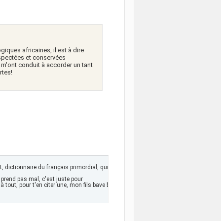
giques africaines, il est à dire
espectées et conservées
 m'ont conduit à accorder un tant
rtes!
, dictionnaire du français primordial, qui me dis de te laisser cela:

 prend pas mal, c'est juste pour 

ns à tout, pour t'en citer une, mon fils bave beaoucoup, et qq'un m'a dis que c'étai