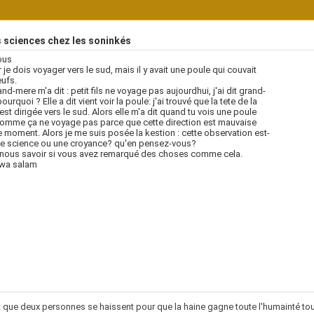
 sciences chez les soninkés
tous
r je dois voyager vers le sud, mais il y avait une poule qui couvait
ufs.
nd-mere m'a dit : petit fils ne voyage pas aujourdhui, j'ai dit grand-
urquoi ? Elle a dit vient voir la poule: j'ai trouvé que la tete de la
est dirigée vers le sud. Alors elle m'a dit quand tu vois une poule
comme ça ne voyage pas parce que cette direction est mauvaise
e moment. Alors je me suis posée la kestion : cette observation est-
ne science ou une croyance? qu'en pensez-vous?
 nous savoir si vous avez remarqué des choses comme cela.
 wa salam
fit que deux personnes se haissent pour que la haine gagne toute l'humainté tou