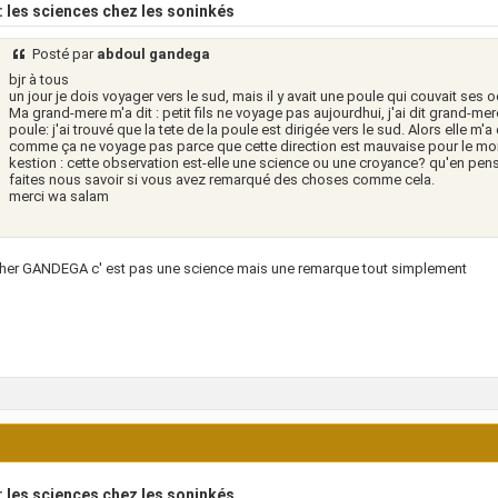
 les sciences chez les soninkés
Posté par
abdoul gandega
bjr à tous
un jour je dois voyager vers le sud, mais il y avait une poule qui couvait ses o
Ma grand-mere m'a dit : petit fils ne voyage pas aujourdhui, j'ai dit grand-mere 
poule: j'ai trouvé que la tete de la poule est dirigée vers le sud. Alors elle m'
comme ça ne voyage pas parce que cette direction est mauvaise pour le mom
kestion : cette observation est-elle une science ou une croyance? qu'en pe
faites nous savoir si vous avez remarqué des choses comme cela.
merci wa salam
her GANDEGA c' est pas une science mais une remarque tout simplement
 les sciences chez les soninkés