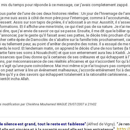
ai mis du temps pour réponde à ce message, car j'avais completement zappé.
ous parler de l'une de ces deux histoires réelles : Un jour de l'hivernage de l'a
 je me suis assis à côté de mon père pour l'interroger, comme à l'accoutumée,
ressent. Assis sur son tapis de prière, il s'adossait à un mur. Aussitôt, il s'ass
formations. Et il affiche une mine triste, ce qui n'est pas de sa nature. Je n'ai r
ui dire, que j'ai envie de savoir ce qui se passe. Ensuite, il me dit que le bêlie
d'annoncer, par le geste qu'il faisait avec ses pattes, le dècès trés prochain d'
er cette épée de Damoclès de s'abattre sur la famille trés prochainement, car A
ai eu tellement peur, au point d'arrêter de prendre des notes. Il a essayé de me re
erdu le nord. Et lendemain matin, on apprend le décès d'une de nos tantes (l
partie faire ses soins à Nouakchott) et que son enterrement aura lieu à Kaédi. Je
ssances que Dieu donne qu'à certaines de ses crétaures et qui échappent à
ns, par méconnaissance de ces réalités africaines et qui n'accordent foi qu'à 
ne s'agit qu'une pure coincidence. Mai moi même si je n'ai toujours pas compr
 on peut arriver à lire un événement malheureux, j'accorde entiérement foi à 
dire qu'il y a des savoirs qui échappent totalement à la rationalité cartésienne.
ientôt incha Allah.
re modification par Cheikhna Mouhamed WAGUE 29/07/2007 à
21h02
.
le silence est grand, tout le reste est faiblesse"
(Alfred de Vigny).
"Je ren
"
.
http:/
 elle est sincère et à la parenté quand elle est bien entretenue