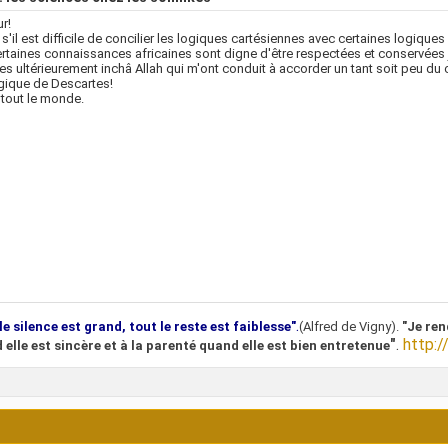
r!
'il est difficile de concilier les logiques cartésiennes avec certaines logiques 
rtaines connaissances africaines sont digne d'être respectées et conservées
res ultérieurement inchâ Allah qui m'ont conduit à accorder un tant soit peu d
ogique de Descartes!
 tout le monde.
.
le silence est grand, tout le reste est faiblesse"
(Alfred de Vigny).
"Je ren
"
.
http:/
 elle est sincère et à la parenté quand elle est bien entretenue