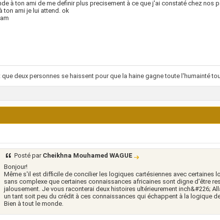
e à ton ami de me definir plus precisement à ce que j'ai constaté chez nos p
à ton ami je lui attend. ok
lam
fit que deux personnes se haissent pour que la haine gagne toute l'humainté tou
Posté par
Cheikhna Mouhamed WAGUE
Bonjour!
Même s'il est difficile de concilier les logiques cartésiennes avec certaines lo
sans complexe que certaines connaissances africaines sont digne d'être r
jalousement. Je vous raconterai deux histoires ultérieurement inch&#226; Al
un tant soit peu du crédit à ces connaissances qui échappent à la logique d
Bien à tout le monde.