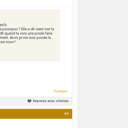
eufs.
pourquoi ? Elle a dit vient voir la
a dit quand tu vois une poule faire
ent. Alors je me suis posée la
nsez-vous?
Partager
Réponse avec citation
#4