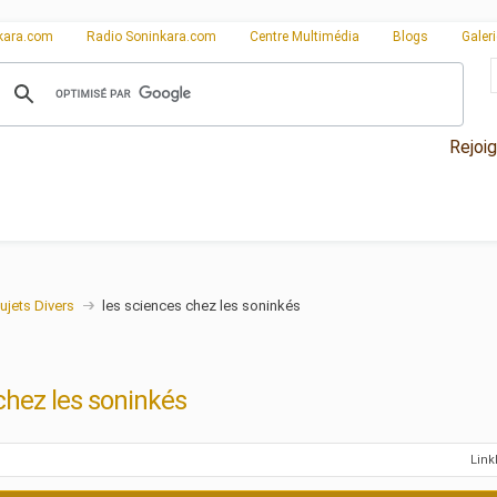
kara.com
Radio Soninkara.com
Centre Multimédia
Blogs
Galer
Rejoi
ujets Divers
les sciences chez les soninkés
chez les soninkés
Lin