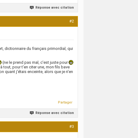
Réponse avec citation
#2
rt, dictionnaire du français primordial, qui
(ne le prend pas mal, c'est juste pour
à tout, pour t'en citer une, mon fils bave
quant j'étais enceinte, alors que je n'en
Partager
Réponse avec citation
#3