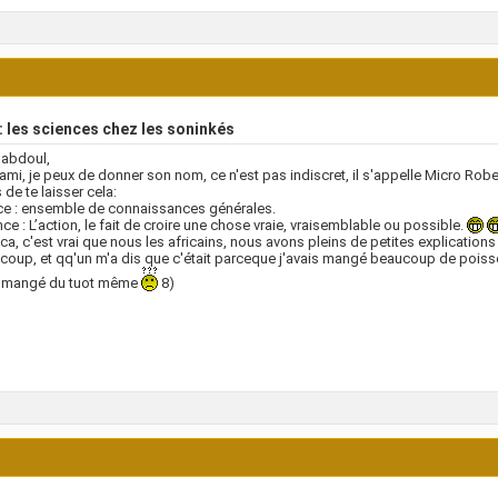
 les sciences chez les soninkés
 abdoul,
n ami, je peux de donner son nom, ce n'est pas indiscret, il s'appelle Micro Robe
 de te laisser cela:
ce : ensemble de connaissances générales.
ce : L’action, le fait de croire une chose vraie, vraisemblable ou possible.
 ca, c'est vrai que nous les africains, nous avons pleins de petites explications 
oup, et qq'un m'a dis que c'était parceque j'avais mangé beaucoup de poisson 
s mangé du tuot même
8)