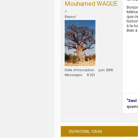
Mouhamed WAGUE
Bonjou
Même s
que ce
Bayou!
histoi
à la l
Bien à
Date d'inscription
juin 2006
Messages
8 231
"Seul 
quand
05/09/2006,
12h54