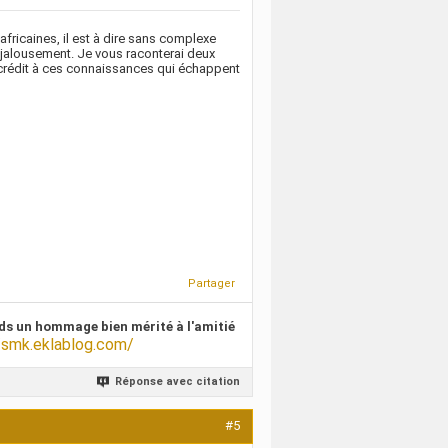
africaines, il est à dire sans complexe
 jalousement. Je vous raconterai deux
u crédit à ces connaissances qui échappent
Partager
ds un hommage bien mérité à l'amitié
/smk.eklablog.com/
Réponse avec citation
#5