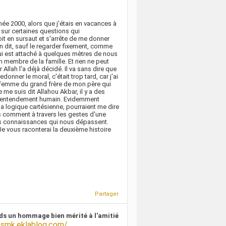
nnée 2000, alors que j'étais en vacances à
 sur certaines questions qui
eoit en sursaut et s'arrête de me donner
ien dit, sauf le regarder fixement, comme
r qui est attaché à quelques mètres de nous
un membre de la famille. Et rien ne peut
llah l'a déjà décidé. Il va sans dire que
donner le moral, c'était trop tard, car j'ai
a femme du grand frère de mon père qui
 me suis dit Allahou Akbar, il y a des
 l'entendement humain. Evidemment
la logique cartésienne, pourraient me dire
is comment à travers les gestes d'une
des connaissances qui nous dépassent.
 Je vous raconterai la deuxième histoire
Partager
ds un hommage bien mérité à l'amitié
/smk.eklablog.com/