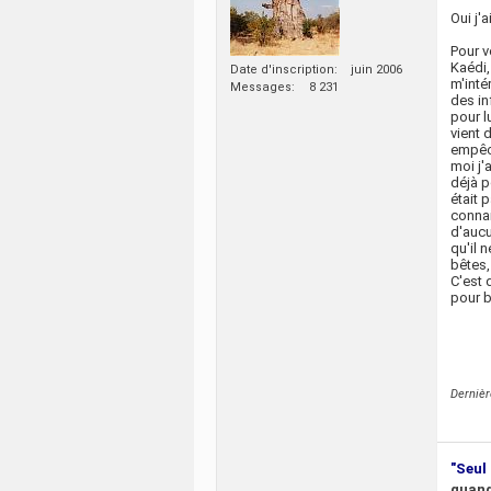
Oui j'
Pour v
Kaédi,
Date d'inscription
juin 2006
m'inté
Messages
8 231
des in
pour l
vient 
empêch
moi j'
déjà p
était 
connai
d'aucu
qu'il 
bêtes,
C'est 
pour b
Derniè
"Seul 
quand