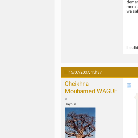
demand
merci 
wa sa
Il suf
15/07/2007,
15h37
Cheikhna
Mouhamed WAGUE
Bayou!