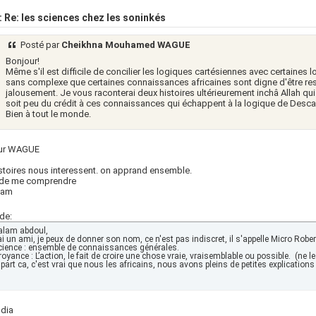
 Re: les sciences chez les soninkés
Posté par
Cheikhna Mouhamed WAGUE
Bonjour!
Même s'il est difficile de concilier les logiques cartésiennes avec certaines lo
sans complexe que certaines connaissances africaines sont digne d'être r
jalousement. Je vous raconterai deux histoires ultérieurement inchâ Allah qui
soit peu du crédit à ces connaissances qui échappent à la logique de Desca
Bien à tout le monde.
ur WAGUE
stoires nous interessent. on apprand ensemble.
 de me comprendre
lam
de:
alam abdoul, 

'ai un ami, je peux de donner son nom, ce n'est pas indiscret, il s'appelle Micro Robert
cience : ensemble de connaissances générales.

royance : L’action, le fait de croire une chose vraie, vraisemblable ou possible.  (ne le
 part ca, c'est vrai que nous les africains, nous avons pleins de petites explicatio
 dia