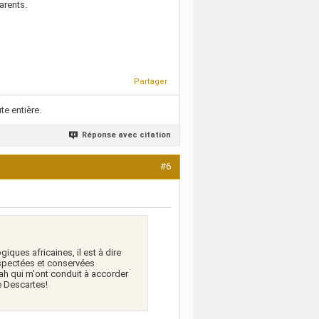
arents.
Partager
te entière.
Réponse avec citation
#6
giques africaines, il est à dire
espectées et conservées
lah qui m'ont conduit à accorder
e Descartes!