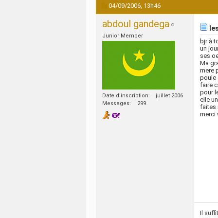
04/09/2006,
13h46
abdoul gandega
les
Junior Member
bjr à 
un jou
ses oe
Ma gra
mere po
poule 
faire 
pour l
Date d'inscription
juillet 2006
elle u
Messages
299
faites
merci
Il suf