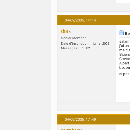
04/09/2006,
14h14
dia
Re:
Senior Member
salam
Date d'inscription
juillet 2006
j'ai u
Messages
1 082
me dis
Scien
Croyan
A part
beaouc
ai pa
04/09/2006,
17h49