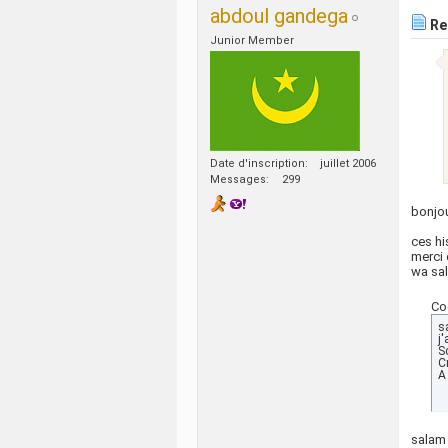
abdoul gandega
Re:
Junior Member
Date d'inscription
juillet 2006
Messages
299
bonjo
ces hi
merci
wa sa
Co
s
j
S
C
A
salam