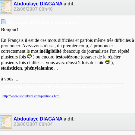
Abdoulaye DIAGANA
a dit:
22/06/2007
00h40
Les mots difficiles à prononcer
Bonjour!
En Français il est de ces mots difficiles et parfois même très difficiles à
prononcer. Avez-vous réussi, du premier coup, à prononcer
correctement le mot
inéligibilité
(beacoup de journalistes l'on répété
plusieurs fois
) ou encore
testostérone
(essayer de le répéter
plusieurs fois et dites si vous avez réussi 5 fois de suite
),
statisticien
,
phénylalanine
...
à vous ...
"Les paroles s'en vont, les écrits restent"!
/ verba volant, scripta manent!
http://www.soninkara.com/petitions.html
Abdoulaye DIAGANA
a dit:
23/06/2007
00h04