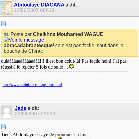
Abdoulaye DIAGANA
a dit:
23/06/2007
00h20
Posté par
Cheikhna Mouhamed WAGUE
abracadabrantesque
! ce n'est pas facile, sauf dans la
bouche de Chirac
oulààààààààààààààà!!! il est bon celui-là! Pas facile hein! J'ai pas
réussi à le répéter 5 fois de suite ...
"Les paroles s'en vont, les écrits restent"!
/ verba volant, scripta manent!
http://www.soninkara.com/petitions.html
Jade
a dit:
23/06/2007
21h30
Tiens Abdoulaye essaye de prononcer 5 fois :