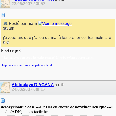
23/06/2007
23h57
Posté par
niam
salam
j'avouerais que j 'ai eu du mal à les prononcer tes mots, aie
aie
N'est ce pas!
"Les paroles s'en vont, les écrits restent"!
/ verba volant, scripta manent!
http://www.soninkara.com/petitions.html
Abdoulaye DIAGANA
a dit:
24/06/2007
00h17
désoxyribonucléase
---> ADN ou encore
désoxyribonucléique
--->
acide (ADN) ... pas facile hein.