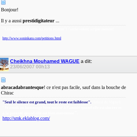
Bonjour!
Il y a aussi
prestidigitateur
...
"Les paroles s'en vont, les écrits restent"!
/ verba volant, scripta manent!
http://www.soninkara.com/petitions.html
Cheikhna Mouhamed WAGUE
a dit:
23/06/2007
00h13
abracadabrantesque
! ce n'est pas facile, sauf dans la bouche de
Chirac
.
"Seul le silence est grand, tout le reste est faiblesse"
(Alfred de Vigny).
"Je rends un hommage bien mérité à l'amitié quand elle est sincère et
"
.
à la parenté quand elle est bien entretenue
http://smk.eklablog.com/