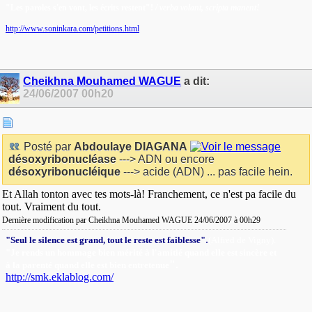
"Les paroles s'en vont, les écrits restent"!
/ verba volant, scripta manent!
http://www.soninkara.com/petitions.html
Cheikhna Mouhamed WAGUE
a dit:
24/06/2007
00h20
Posté par
Abdoulaye DIAGANA
désoxyribonucléase
---> ADN ou encore
désoxyribonucléique
---> acide (ADN) ... pas facile hein.
Et Allah tonton avec tes mots-là! Franchement, ce n'est pa facile du
tout. Vraiment du tout.
Dernière modification par Cheikhna Mouhamed WAGUE 24/06/2007 à
00h29
.
"Seul le silence est grand, tout le reste est faiblesse"
(Alfred de Vigny).
"Je rends un hommage bien mérité à l'amitié quand elle est sincère et
"
.
à la parenté quand elle est bien entretenue
http://smk.eklablog.com/