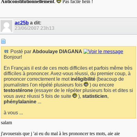
Anticonstitutionnellement
.
Pas facile hein !
ac25b
a dit:
23/06/2007
23h13
Posté par
Abdoulaye DIAGANA
Bonjour!
En Français il est de ces mots difficiles et parfois même très
difficiles à prononcer. Avez-vous réussi, du premier coup, à
prononcer correctement le mot
inéligibilité
(beacoup de
journalistes l'on répété plusieurs fois
) ou encore
testostérone
(essayer de le répéter plusieurs fois et dites si
vous avez réussi 5 fois de suite
),
statisticien
,
phénylalanine
...
à vous ...
salam
j'avouerais que j 'ai eu du mal à les prononcer tes mots, aie aie