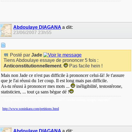
Abdoulaye DIAGANA
a dit:
23/06/2007
23h55
Posté par
Jade
Tiens Abdoulaye essaye de prononcer 5 fois :
Anticonstitutionnellement
.
Pas facile hein !
Mais non Jade ce n'est pas difficile à prononcer celui-là! Je t'assure
que je l'ai réussi du 1er coup. Il est long mais pas difficile.
As-tu réussi à prononcer mes mots ...
inéligibilité, testostérone,
statisticien, ... tout ça sans bègue dé !
"Les paroles s'en vont, les écrits restent"!
/ verba volant, scripta manent!
http://www.soninkara.com/petitions.html
Abdoulaye DIAGANA
a dit: