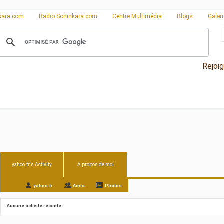
kara.com
Radio Soninkara.com
Centre Multimédia
Blogs
Galer
Rejoi
yahoo.fr's Activity
A propos de moi
All
yahoo.fr
Amis
Photos
Aucune activité récente