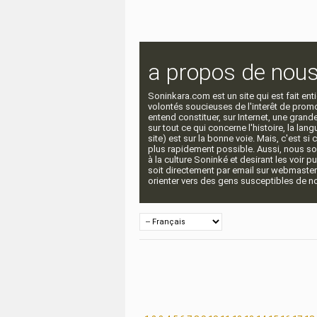
a propos de nou
Soninkara.com est un site qui est fait e
volontés soucieuses de l'interêt de promou
entend constituer, sur Internet, une gra
sur tout ce qui concerne l'histoire, la langu
site) est sur la bonne voie. Mais, c'est si
plus rapidement possible. Aussi, nous so
à la culture Soninké et desirant les voir p
soit directement par email sur webmaste
orienter vers des gens susceptibles de nou