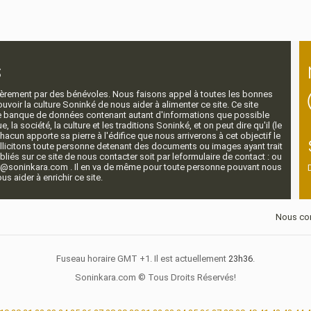
s
ntièrement par des bénévoles. Nous faisons appel à toutes les bonnes
voir la culture Soninké de nous aider à alimenter ce site. Ce site
nde banque de données contenant autant d'informations que possible
e, la société, la culture et les traditions Soninké, et on peut dire qu'il (le
 chacun apporte sa pierre à l'édifice que nous arriverons à cet objectif le
llicitons toute personne detenant des documents ou images ayant trait
ubliés sur ce site de nous contacter soit par leformulaire de contact : ou
r@soninkara.com . Il en va de même pour toute personne pouvant nous
s aider à enrichir ce site.
Nous con
Fuseau horaire GMT +1. Il est actuellement
23h36
.
Soninkara.com © Tous Droits Réservés!