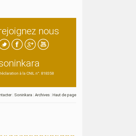
rejoignez nous
soninkara
Déclaration à la CNIL n°: 818358
tacter
|
Soninkara
|
Archives
|
Haut de page