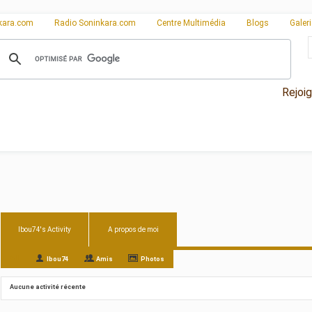
kara.com
Radio Soninkara.com
Centre Multimédia
Blogs
Galer
Rejoi
Ibou74's Activity
A propos de moi
All
Ibou74
Amis
Photos
Aucune activité récente