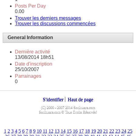
Posts Per Day
0.00
Trouver les derniers messages
Trouver les discussions commencées
General Information
Dernière activité
13/08/2014
18h51
Date d'inscription
25/10/2007
Parrainages
0
S'identifier
Haut de page
(C) 2000 - 2007 2014 Soninkara.com
Soninkara.com © Tous Droits Réservés!
1
2
3
4
5
6
7
8
9
10
11
12
13
14
15
16
17
18
19
20
21
22
23
24
25