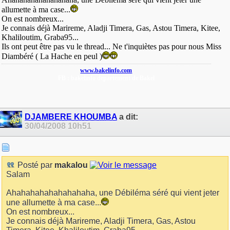
allumette à ma case...
On est nombreux...
Je connais déjà Marireme, Aladji Timera, Gas, Astou Timera, Kitee,
Khaliloutim, Graba95...
Ils ont peut être pas vu le thread... Ne t'inquiètes pas pour nous Miss
Diambéré ( La Hache en peul )
www.bakelinfo.com
FB : bakelinfo departement de Bakel
DJAMBERE KHOUMBA
a dit:
30/04/2008
10h51
Posté par
makalou
Salam
Ahahahahahahahahaha, une Débiléma séré qui vient jeter
une allumette à ma case...
On est nombreux...
Je connais déjà Marireme, Aladji Timera, Gas, Astou