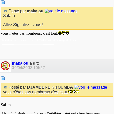
Posté par
makalou
Salam
Allez Signalez - vous !
vous n'êtes pas nombreux c'est tout.
Nul divinitè si ce n'est Dieu et Mohamed est l'envoyé de Dieu.
---------------------------------------------------
makalou
a dit:
30/04/2008
10h27
Posté par
DJAMBERE KHOUMBA
vous n'êtes pas nombreux c'est tout.
Salam
Ahahahahahahahahaha, une Débiléma séré qui vient jeter une