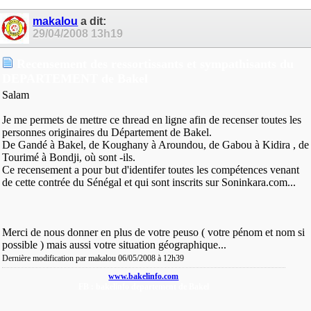
makalou
a dit:
29/04/2008
13h19
Recensement des ressortissants et sympathisants du
DEPARTEMENT de Bakel
Salam
Je me permets de mettre ce thread en ligne afin de recenser toutes les
personnes originaires du Département de Bakel.
De Gandé à Bakel, de Koughany à Aroundou, de Gabou à Kidira , de
Tourimé à Bondji, où sont -ils.
Ce recensement a pour but d'identifer toutes les compétences venant
de cette contrée du Sénégal et qui sont inscrits sur Soninkara.com...
Merci de nous donner en plus de votre peuso ( votre pénom et nom si
possible ) mais aussi votre situation géographique...
Dernière modification par makalou 06/05/2008 à
12h39
www.bakelinfo.com
FB : bakelinfo departement de Bakel