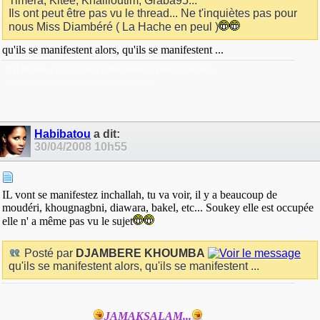
Timera, Kitee, Khaliloutim, Graba95...
Ils ont peut être pas vu le thread... Ne t'inquiètes pas pour
nous Miss Diambéré ( La Hache en peul )
qu'ils se manifestent alors, qu'ils se manifestent ...
Nul divinitè si ce n'est Dieu et Mohamed est l'envoyé de Dieu.
---------------------------------------------------
Habibatou
a dit:
30/04/2008
10h55
IL vont se manifestez inchallah, tu va voir, il y a beaucoup de
moudéri, khougnagbni, diawara, bakel, etc... Soukey elle est occupée
elle n' a même pas vu le sujet
Posté par
DJAMBERE KHOUMBA
qu'ils se manifestent alors, qu'ils se manifestent ...
JAMAKSALAM...