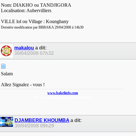
Nom: DIAKHO ou TANDJIGORA
Localisation: Aubervilliers
VILLE lol ou Village : Kounghany
Dernière modification par BBBAKA 29/04/2008 à
14h30
makalou
a dit:
30/04/2008
07h32
Salam
Allez Signalez - vous !
www.bakelinfo.com
FB : bakelinfo departement de Bakel
DJAMBERE KHOUMBA
a dit:
30/04/2008
09h29