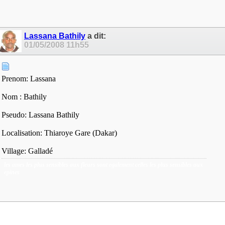
Lassana Bathily
a dit:
01/05/2008
11h55
Prenom: Lassana
Nom : Bathily
Pseudo: Lassana Bathily
Localisation: Thiaroye Gare (Dakar)
Village: Galladé
les ames les plus sensibles aux fleurs sont egalement celles les plus sensibles aux
epines