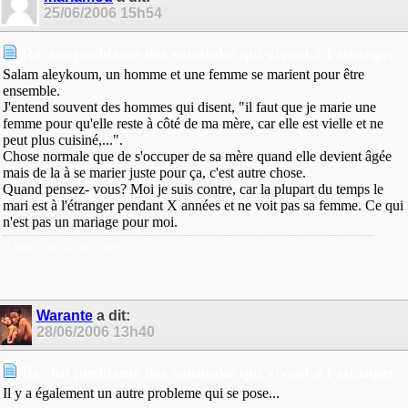
25/06/2006
15h54
Re: un problème des sonninké qui vivent à l'étranger
Salam aleykoum, un homme et une femme se marient pour être
ensemble.
J'entend souvent des hommes qui disent, "il faut que je marie une
femme pour qu'elle reste à côté de ma mère, car elle est vielle et ne
peut plus cuisiné,...".
Chose normale que de s'occuper de sa mère quand elle devient âgée
mais de la à se marier juste pour ça, c'est autre chose.
Quand pensez- vous? Moi je suis contre, car la plupart du temps le
mari est à l'étranger pendant X années et ne voit pas sa femme. Ce qui
n'est pas un mariage pour moi.
Craint Dieu où que tu soit
Warante
a dit:
28/06/2006
13h40
Re: un problème des sonninké qui vivent à l'étranger
Il y a également un autre probleme qui se pose...