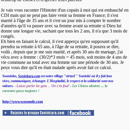
Je vais vous raconter l'Histoire d'un copain à moi qui est embauché en
CDI mais qui ne peut pas faire venir sa femme en France; il s'est
marrié à l'âge de 35 ans et il s'est un jour mis à compter le nombre
d'années qu'il va passer avec sa femme avant sa retraite si Dieu lui
donne une longue vie, sachant que tous les 2 ans, il n'a que 3 mois de
congés.
Eh bien en faisant le calcul, il s'est apperçu qu'en supposant qu'il
prendra sa retraite à 65 ans, à l'âge de sa retraite, il pourra se dire,
voilà , depuis que je me suis mariié, et après 30 ans de mariage, j'ai
vécu avec a femme : (30/2)*3 mois = 45 mois, soit moins de 4 ans de
vie commune au total avec ma femme sur une période de 30 ans. Je
peux vous dire qu'il en était malade après avoir fait ce calcul.
Sooninko,
Soninkara.com
est notre village "virtuel " Soninké où il y fait bon
vivre, communiquer, échanger. L'Hospitalité, le respect et la solidarité sont nos
valeurs.
-
Laisse parler les gens ... On s'en fout!
-
Les Chiens aboient .... la
caravane passe toujours !
http://www.waounde.com