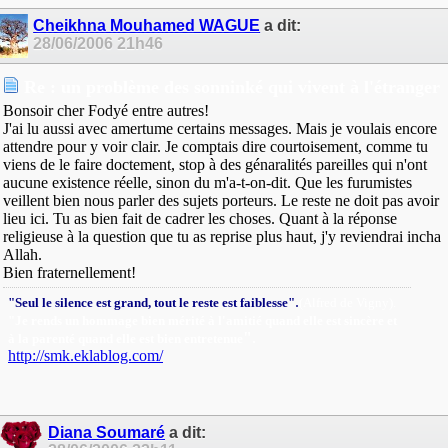
Cheikhna Mouhamed WAGUE
a dit:
28/06/2006
21h46
Re : un problème des sonninké qui vivent à l'étranger
Bonsoir cher Fodyé entre autres!
J'ai lu aussi avec amertume certains messages. Mais je voulais encore
attendre pour y voir clair. Je comptais dire courtoisement, comme tu
viens de le faire doctement, stop à des génaralités pareilles qui n'ont
aucune existence réelle, sinon du m'a-t-on-dit. Que les furumistes
veillent bien nous parler des sujets porteurs. Le reste ne doit pas avoir
lieu ici. Tu as bien fait de cadrer les choses. Quant à la réponse
religieuse à la question que tu as reprise plus haut, j'y reviendrai incha
Allah.
Bien fraternellement!
.
"Seul le silence est grand, tout le reste est faiblesse"
(Alfred de Vigny).
"Je rends un hommage bien mérité à l'amitié quand elle est sincère et
"
.
à la parenté quand elle est bien entretenue
http://smk.eklablog.com/
Diana Soumaré
a dit: