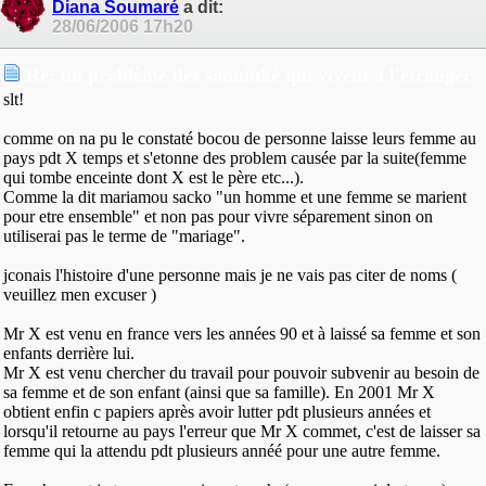
Diana Soumaré
a dit:
28/06/2006
17h20
Re: un problème des sonninké qui vivent à l'étranger
slt!
comme on na pu le constaté bocou de personne laisse leurs femme au
pays pdt X temps et s'etonne des problem causée par la suite(femme
qui tombe enceinte dont X est le père etc...).
Comme la dit mariamou sacko "un homme et une femme se marient
pour etre ensemble" et non pas pour vivre séparement sinon on
utiliserai pas le terme de "mariage".
jconais l'histoire d'une personne mais je ne vais pas citer de noms (
veuillez men excuser )
Mr X est venu en france vers les années 90 et à laissé sa femme et son
enfants derrière lui.
Mr X est venu chercher du travail pour pouvoir subvenir au besoin de
sa femme et de son enfant (ainsi que sa famille). En 2001 Mr X
obtient enfin c papiers après avoir lutter pdt plusieurs années et
lorsqu'il retourne au pays l'erreur que Mr X commet, c'est de laisser sa
femme qui la attendu pdt plusieurs annéé pour une autre femme.