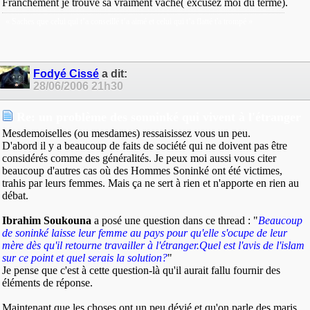
Franchement je trouve sa vraiment vache( excusez moi du terme).
« Saches que celui qui t’a conseillé t’a aimé et celui qui t’a flatté t'a trompé »
Fodyé Cissé
a dit:
28/06/2006
21h30
Re: un problème des sonninké qui vivent à l'étranger
Mesdemoiselles (ou mesdames) ressaisissez vous un peu.
D'abord il y a beaucoup de faits de société qui ne doivent pas être
considérés comme des généralités. Je peux moi aussi vous citer
beaucoup d'autres cas où des Hommes Soninké ont été victimes,
trahis par leurs femmes. Mais ça ne sert à rien et n'apporte en rien au
débat.
Ibrahim Soukouna
a posé une question dans ce thread : "
Beaucoup
de soninké laisse leur femme au pays pour qu'elle s'ocupe de leur
mère dès qu'il retourne travailler à l'étranger.Quel est l'avis de l'islam
sur ce point et quel serais la solution?
"
Je pense que c'est à cette question-là qu'il aurait fallu fournir des
éléments de réponse.
Maintenant que les choses ont un peu dévié et qu'on parle des maris