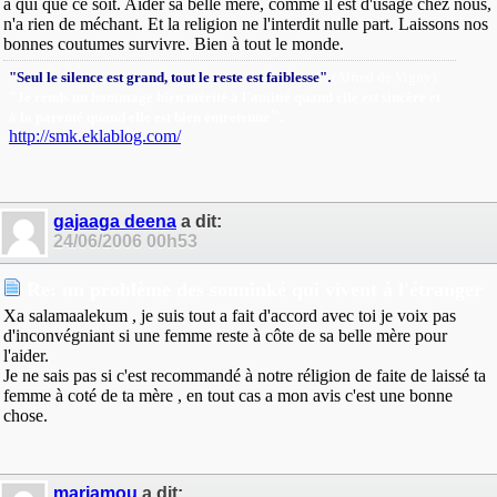
à qui que ce soit. Aider sa belle mère, comme il est d'usage chez nous,
n'a rien de méchant. Et la religion ne l'interdit nulle part. Laissons nos
bonnes coutumes survivre. Bien à tout le monde.
.
"Seul le silence est grand, tout le reste est faiblesse"
(Alfred de Vigny).
"Je rends un hommage bien mérité à l'amitié quand elle est sincère et
"
.
à la parenté quand elle est bien entretenue
http://smk.eklablog.com/
gajaaga deena
a dit:
24/06/2006
00h53
Re: un problème des sonninké qui vivent à l'étranger
Xa salamaalekum , je suis tout a fait d'accord avec toi je voix pas
d'inconvégniant si une femme reste à côte de sa belle mère pour
l'aider.
Je ne sais pas si c'est recommandé à notre réligion de faite de laissé ta
femme à coté de ta mère , en tout cas a mon avis c'est une bonne
chose.
mariamou
a dit: