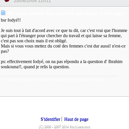
28/06/2006
22h11
Re: un problème des sonninké qui vivent à l'étranger
bsr fodyé!!
Je suis tout à fait d'acord avec ce que tu dit, car c'est vrai que l'homme
qui part à l'étranger pour chercher du travail et qui laisse sa femme,
c'est pas son choix mais il est obligé.
Mais si vous vous mettez du coté des femmes c'est dur aussi! n'est-ce
pas?
ps: effectivement fodyé, on na pas répondu a la question d' Ibrahim
soukouna!!, quand je relis la question.
« Saches que celui qui t’a conseillé t’a aimé et celui qui t’a flatté t'a trompé »
S'identifier
Haut de page
(C) 2000 - 2007 2014 Soninkara.com