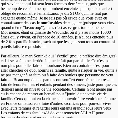
qui s'exilent et qui laissent leurs femmes derrière eux, puis que
beaucoup de ces femmes qui tombent enceintes puis que le mari est
obligé de reconnaître l'enfant...moi, je dis STOP qu'il ne faut pas
exagérer quand même. Je ne sais pas où est-ce que vous avez eu
connaissance des cas
Innombrables
de ce genre (puisque vous citez
quand même "beaucoup"), mais c'est assez gros tout de même.
Moi-même, étant originaire de Waoundé, où il y a au moins 15000
âmes qui y vivent, en l'espace de 10 années, je n'ai pas entendu plus
de 2 fois pareille histoire, sachant que les gens sont tous au courant si
pareils faits se reproduisent.
Par ailleurs, le mari Soninké qui "s'exile" (moi je préfère dire émigrer)
et laisse sa femme derrière lui, ne le fait par par plaisir. Ce n'est pas
non plus pour aller faire du tourisme. Bien au contraire, c'est pour
aller chercher de quoi nourrir sa famille, quitte à risquer sa vie, quitte à
ne pas manger à sa faim ou à faire des boulots que personne ne veut
faire.... Beaucoup de nos parents ont souffert énormément en restant
loin de leurs femmes et enfants pendant des années, juste pour que ces
derniers aient un niveau de vie acceptable. Certains n'ont même pas
eu la chance de rentrer au bercail pour "jouir" d'une vraie vie de
famille. Ceux qui ont eu la chance de pouvoir faire venir leurs femmes
en France ont aussi eu à faire d'autres sacrifices pour pouvoir vivre
avec leurs femmes et regarder leurs enfants grandir sous leurs yeux.
Les enfants de ces familles-là doivent remercier ALLAH pour
beaucop de choses et respecter leurs parents.