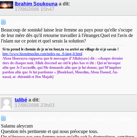
Ibrahim Soukouna
a dit:
17/06/2006
15h47
un problème des sonninké qui vivent à l'étranger
Beaucoup de soninké laisse leur femme au pays pour qu'elle s'ocupe
de leur mère dès qu'il retourne travailler à l'étranger.Quel est l'avis de
l'islam sur ce point et quel serais la solution?
Si tu prend le chemin de je m'en fout,tu va arrivé au village de si je savais !
http://www.hisnulmuslim.com/index-pa...6-lang-fr.html
Abou Hourayra rapporta que le messager d’Allah(saw) dit : »chaque dernier
tiers de chaque nuit, Allah descend au ciel le plus bas et dit : Qui m’invoque
afin que Je l’accueille, qui Me demande afin que je lui donne, qui M’implore
pardon afin que Je lui pardonne » [Boukhari, Mouslim, Abou Daoud, An-
nasaî, at -thirmidi et Ibn Majah]
talibé
a dit:
17/06/2006
23h03
Re: un problème des sonninké qui vivent à l'étranger
Salamu aleycum
Question très pertinente et qui nous préocupe tous.
On n'épouse pas une femme pour qu'elle soit la domestique, serviteur