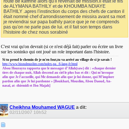
route de kaffrine alors qu'il revenait de mission.il était le fils
de ALYMANA BATHILY et de KHOUMBA NDIAYE
BATHILY .apres l'instinction du corps des chefs de canton il
était nommé chef d'arrondissement de missira avant sa mort
je reviendrai sur papa bathily parce que je ne comprends
pas qu'on ne parle pas de lui. et il fait son temps dans
l'histoire de chez nous sorabiné
C'est vrai qu'on devrait (si ce n'est déjà fait) parler ou écrire un livre
sur les soninko qui ont joué un role important dans l'histoire.
Si tu prend le chemin de je m'en fout,tu va arrivé au village de si je savais !
http://www.hisnulmuslim.com/index-pa...6-lang-fr.html
Abou Hourayra rapporta que le messager d’Allah(saw) dit : »chaque dernier
tiers de chaque nuit, Allah descend au ciel le plus bas et dit : Qui m’invoque
afin que Je l’accueille, qui Me demande afin que je lui donne, qui M’implore
pardon afin que Je lui pardonne » [Boukhari, Mouslim, Abou Daoud, An-
nasaî, at -thirmidi et Ibn Majah]
Cheikhna Mouhamed WAGUE
a dit:
02/11/2007
10h52