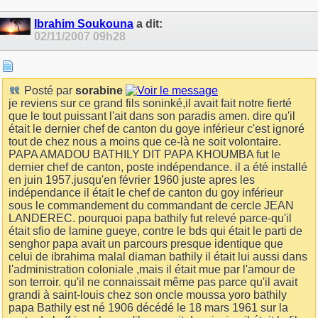
Ibrahim Soukouna
a dit:
02/11/2007
09h28
Posté par
sorabine
je reviens sur ce grand fils soninké,il avait fait notre fierté
que le tout puissant l'ait dans son paradis amen. dire qu'il
était le dernier chef de canton du goye inférieur c'est ignoré
tout de chez nous a moins que ce-là ne soit volontaire.
PAPA AMADOU BATHILY DIT PAPA KHOUMBA fut le
dernier chef de canton, poste indépendance. il a été installé
en juin 1957.jusqu'en février 1960 juste apres les
indépendance il était le chef de canton du goy inférieur
sous le commandement du commandant de cercle JEAN
LANDEREC. pourquoi papa bathily fut relevé parce-qu'il
était sfio de lamine gueye, contre le bds qui était le parti de
senghor papa avait un parcours presque identique que
celui de ibrahima malal diaman bathily il était lui aussi dans
l'administration coloniale ,mais il était mue par l'amour de
son terroir. qu'il ne connaissait même pas parce qu'il avait
grandi à saint-louis chez son oncle moussa yoro bathily
papa Bathily est né 1906 décédé le 18 mars 1961 sur la