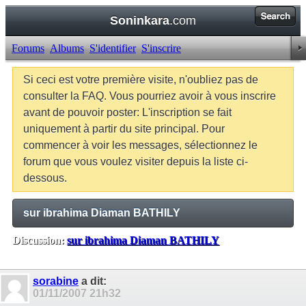
Soninkara
.com
Forums
Albums
S'identifier
S'inscrire
Si ceci est votre première visite, n'oubliez pas de
consulter la FAQ. Vous pourriez avoir à vous inscrire
avant de pouvoir poster: L'inscription se fait
uniquement à partir du site principal. Pour
commencer à voir les messages, sélectionnez le
forum que vous voulez visiter depuis la liste ci-
dessous.
sur ibrahima Diaman BATHILY
Discussion:
sur ibrahima Diaman BATHILY
Balises:
Aucune
sorabine
a dit:
01/11/2007
21h32