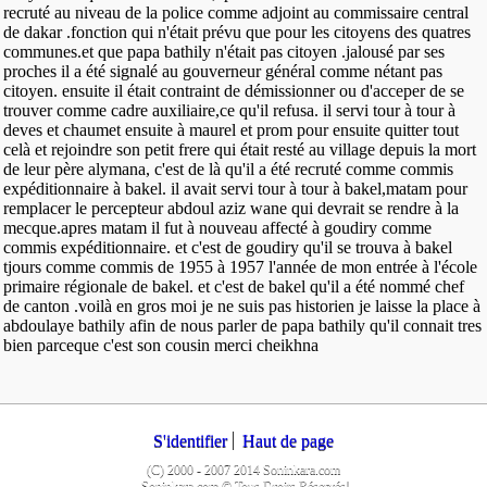
recruté au niveau de la police comme adjoint au commissaire central
de dakar .fonction qui n'était prévu que pour les citoyens des quatres
communes.et que papa bathily n'était pas citoyen .jalousé par ses
proches il a été signalé au gouverneur général comme nétant pas
citoyen. ensuite il était contraint de démissionner ou d'acceper de se
trouver comme cadre auxiliaire,ce qu'il refusa. il servi tour à tour à
deves et chaumet ensuite à maurel et prom pour ensuite quitter tout
celà et rejoindre son petit frere qui était resté au village depuis la mort
de leur père alymana, c'est de là qu'il a été recruté comme commis
expéditionnaire à bakel. il avait servi tour à tour à bakel,matam pour
remplacer le percepteur abdoul aziz wane qui devrait se rendre à la
mecque.apres matam il fut à nouveau affecté à goudiry comme
commis expéditionnaire. et c'est de goudiry qu'il se trouva à bakel
tjours comme commis de 1955 à 1957 l'année de mon entrée à l'école
primaire régionale de bakel. et c'est de bakel qu'il a été nommé chef
de canton .voilà en gros moi je ne suis pas historien je laisse la place à
abdoulaye bathily afin de nous parler de papa bathily qu'il connait tres
bien parceque c'est son cousin merci cheikhna
S'identifier
Haut de page
(C) 2000 - 2007 2014 Soninkara.com
Soninkara.com © Tous Droits Réservés!