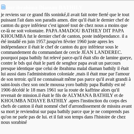
sur ibrahima Diaman BATHILY
je reviens sur ce grand fils soninké,il avait fait notre fierté que le tout
puissant l'ait dans son paradis amen. dire qu'il était le dernier chef de
canton du goye inférieur c'est ignoré tout de chez nous a moins que
ce-là ne soit volontaire. PAPA AMADOU BATHILY DIT PAPA
KHOUMBA fut le dernier chef de canton, poste indépendance. il a
été installé en juin 1957.jusqu'en février 1960 juste apres les
indépendance il était le chef de canton du goy inférieur sous le
commandement du commandant de cercle JEAN LANDEREC.
pourquoi papa bathily fut relevé parce-qu'il était sfio de lamine gueye,
contre le bds qui était le parti de senghor papa avait un parcours
presque identique que celui de ibrahima malal diaman bathily il était
lui aussi dans l'administration coloniale ,mais il était mue par l'amour
de son terroir. qu'il ne connaissait même pas parce qu'il avait grandi à
saint-louis chez son oncle moussa yoro bathily papa Bathily est né
1906 décédé le 18 mars 1961 sur la route de kaffrine alors qu'il
revenait de mission.il était le fils de ALYMANA BATHILY et de
KHOUMBA NDIAYE BATHILY .apres l'instinction du corps des
chefs de canton il était nommé chef d'arrondissement de missira avant
sa mort je reviendrai sur papa bathily parce que je ne comprends pas
qu'on ne parle pas de lui. et il fait son temps dans l'histoire de chez
nous sorabiné