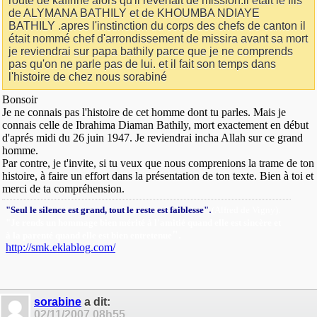
route de kaffrine alors qu'il revenait de mission.il était le fils
de ALYMANA BATHILY et de KHOUMBA NDIAYE
BATHILY .apres l'instinction du corps des chefs de canton il
était nommé chef d'arrondissement de missira avant sa mort
je reviendrai sur papa bathily parce que je ne comprends
pas qu'on ne parle pas de lui. et il fait son temps dans
l'histoire de chez nous sorabiné
Bonsoir
Je ne connais pas l'histoire de cet homme dont tu parles. Mais je
connais celle de Ibrahima Diaman Bathily, mort exactement en début
d'aprés midi du 26 juin 1947. Je reviendrai incha Allah sur ce grand
homme.
Par contre, je t'invite, si tu veux que nous comprenions la trame de ton
histoire, à faire un effort dans la présentation de ton texte. Bien à toi et
merci de ta compréhension.
.
"Seul le silence est grand, tout le reste est faiblesse"
(Alfred de Vigny).
"Je rends un hommage bien mérité à l'amitié quand elle est sincère et
"
.
à la parenté quand elle est bien entretenue
http://smk.eklablog.com/
sorabine
a dit:
02/11/2007
08h55