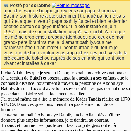
Posté par
sorabine
mon cher wagué bonjour,je reviens sur papa khoumba
Bathily. son histoire a été sciemment tronqué par je ne sais
qui ? et à quel niveau? papa bathily fut bel et bien le dernier
chef de canton du goye inférieur il a été installé en juin
1957 . mais de son installation jusqu'à sa mort il n'a eu que
les même problèmes presque identiques que ceux de mon
grand- père ibrahima mellal diamant bathily.vous me
paraissez être un animateur incontournable du forum,je
vous prie de bien vouloir vous approchez des archives de la
préfecture de bakel ou auprès de ses enfants qui sont bien
vivant et installes à dakar
Incha Allah, dès que je serai à Dakar, je serai aux archives nationales
(à la section de Bakel) et poserai aussi la question à ses enfants que je
connais à distance, notamment à travers la personne de Abdoulaye
Bathily. Je suis d'accord avec toi, à savoir qu'il n'est pas normal que sa
place dans l'histoire soit si facilement occultée.
J'ai quand même eu à lire le mémoire de Kader Tandia réalisé en 1970
à l'UCAD sur ces questions, mais il n'a pas été mention de cet
homme.
J'enverrai un mail à Abdoulaye Bathily, incha Allah, dès qu'il me
donnera plus amples informations, je te tiendrai au courant.
Tu sais cet homme n'est pas le seul, beaucoup de gens ont eu à
occuper des gandes places par le passé et dont les noms sont mis aux