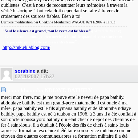
oubliettes. C'est à nous de reconstituer leurs mémoires à travers la
vérité historique. Tout cela doit cependant se faire à travers le
croisement des sources fiables. Bien à toi.
Dernière modification par Cheikhna Mouhamed WAGUE 02/11/2007 à
11h03
.
"Seul le silence est grand, tout le reste est faiblesse"
(Alfred de Vigny).
"Je rends un hommage bien mérité à l'amitié quand elle est sincère et
"
.
à la parenté quand elle est bien entretenue
http://smk.eklablog.com/
sorabine
a dit:
02/11/2007
17h37
papa khoumba NDIAYE BATHILY
merci mon frere. moi je me trouve etre le neveu de papa bathily.
abdoulaye bathily est mon grand-pere maternelle il est oncle à ma
mère. papa bathily est le fils alymana bathily et de khoumba ndiaye
bathily. papa bathily est né à tuabou en 1906. à 3 ans il a été confiait à
son oncle moussa yoro bathily qui était chef de dépot des chemins de
fer à saint-louis. il a étudiait à l'école des fils de chefs à saint- louis
.apres sa formation escolaire il été faire son service militaire comme
citoyen des quatres communes,apres sa formation militaire il a été