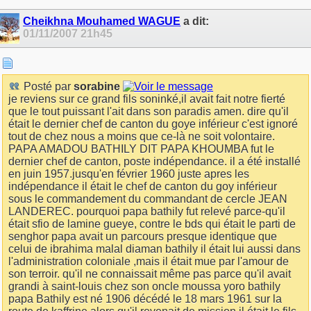
Cheikhna Mouhamed WAGUE
a dit:
01/11/2007
21h45
Posté par
sorabine
je reviens sur ce grand fils soninké,il avait fait notre fierté
que le tout puissant l'ait dans son paradis amen. dire qu'il
était le dernier chef de canton du goye inférieur c'est ignoré
tout de chez nous a moins que ce-là ne soit volontaire.
PAPA AMADOU BATHILY DIT PAPA KHOUMBA fut le
dernier chef de canton, poste indépendance. il a été installé
en juin 1957.jusqu'en février 1960 juste apres les
indépendance il était le chef de canton du goy inférieur
sous le commandement du commandant de cercle JEAN
LANDEREC. pourquoi papa bathily fut relevé parce-qu'il
était sfio de lamine gueye, contre le bds qui était le parti de
senghor papa avait un parcours presque identique que
celui de ibrahima malal diaman bathily il était lui aussi dans
l'administration coloniale ,mais il était mue par l'amour de
son terroir. qu'il ne connaissait même pas parce qu'il avait
grandi à saint-louis chez son oncle moussa yoro bathily
papa Bathily est né 1906 décédé le 18 mars 1961 sur la