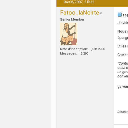
04/06/2007,
21h32
Fatoo_laNoirte
tr
Senior Member
J'avai
Nous s
épargn
Et les
Date d'inscription
juin 2006
Messages
2 390
Cheikh
"Contr
celui-
un gro
conven
ça veu
Dernièr