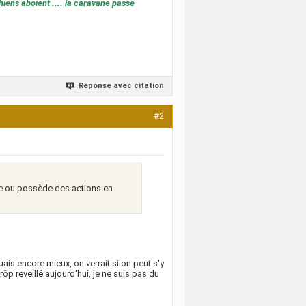
hiens aboient .... la caravane passe
Réponse avec citation
#2
se ou possède des actions en
ais encore mieux, on verrait si on peut s'y
rôp reveillé aujourd'hui, je ne suis pas du