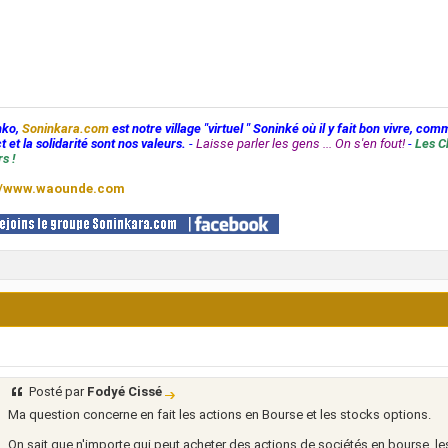
nko,
Soninkara.com
est notre village "virtuel " Soninké où il y fait bon vivre, com
t et la solidarité sont nos valeurs.
-
Laisse parler les gens ... On s'en fout!
-
Les C
s !
//www.waounde.com
Posté par
Fodyé Cissé
Ma question concerne en fait les actions en Bourse et les stocks options.
On sait que n'importe qui peut acheter des actions de sociétés en bourse, les l