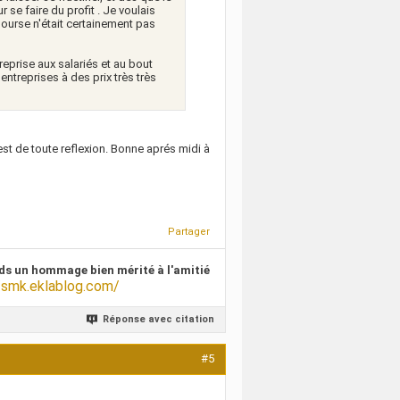
 se faire du profit . Je voulais
Bourse n'était certainement pas
reprise aux salariés et au bout
entreprises à des prix très très
'ouest de toute reflexion. Bonne aprés midi à
Partager
ds un hommage bien mérité à l'amitié
/smk.eklablog.com/
Réponse avec citation
#5