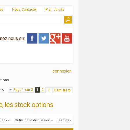
ies
Nous Contacter
Plan du site
gnez nous sur
connexion
ptions
Page 1 sur 2
1
2
 15
Dernière
e, les stock options
kBack
Outils de la discussion
Display