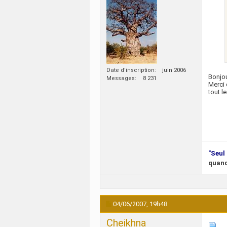
Date d'inscription
juin 2006
Bonjo
Messages
8 231
Merci 
tout l
"Seul 
quand
04/06/2007,
19h48
Cheikhna