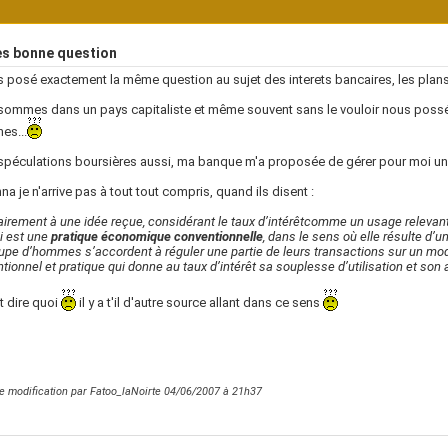
es bonne question
s posé exactement la même question au sujet des interets bancaires, les pla
ommes dans un pays capitaliste et même souvent sans le vouloir nous poss
es...
 spéculations boursières aussi, ma banque m'a proposée de gérer pour moi un p
na je n'arrive pas à tout tout compris, quand ils disent :
airement à une idée reçue, considérant le taux d’intérêt
comme un usage relevant 
ci est une
pratique économique conventionnelle
, dans le sens où elle résulte d’
upe d’hommes s’accordent à réguler une partie de leurs transactions sur un mod
tionnel et pratique qui donne au taux d’intérêt sa souplesse d’utilisation et son 
t dire quoi
il y a t'il d'autre source allant dans ce sens
e modification par Fatoo_laNoirte 04/06/2007 à
21h37