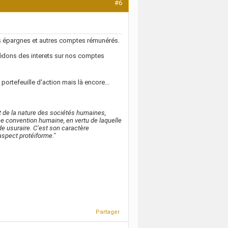
#6
ns épargnes et autres comptes rémunérés.
édons des interets sur nos comptes
ortefeuille d'action mais là encore...
de la nature des sociétés humaines,
une convention humaine, en vertu de laquelle
e usuraire. C’est son caractère
aspect protéiforme."
Partager