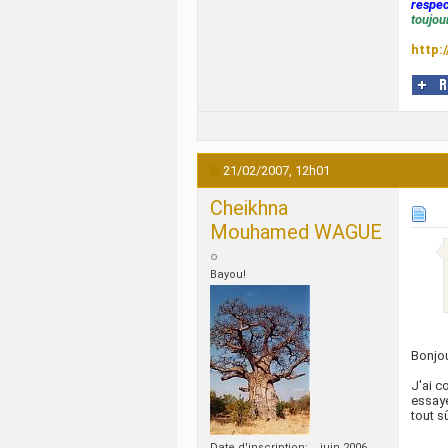
respec
toujour
http:
21/02/2007,
12h01
Cheikhna
Mouhamed WAGUE
Bayou!
Bonjou
J'ai c
essaye
tout 
Date d'inscription
juin 2006