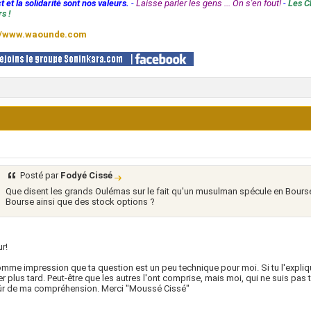
t et la solidarité sont nos valeurs.
-
Laisse parler les gens ... On s'en fout!
-
Les C
s !
//www.waounde.com
Posté par
Fodyé Cissé
Que disent les grands Oulémas sur le fait qu'un musulman spécule en Bour
Bourse ainsi que des stock options ?
r!
omme impression que ta question est un peu technique pour moi. Si tu l'expliqu
r plus tard. Peut-être que les autres l'ont comprise, mais moi, qui ne suis pas t
sûr de ma compréhension. Merci "Moussé Cissé"