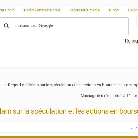
kara.com
Radio Soninkara.com
Centre Multimédia
Blogs
Galer
Rejoi
n
Regard de l'Islam sur la spéculation et les actions en bourse, les stock o
Affichage des résultats 1 à 10 sur
slam sur la spéculation et les actions en bours
Lin