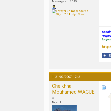
Messages
7 149
Sooni
respec
toujour
http:
21/02/2007,
12h21
Cheikhna
Mouhamed WAGUE
Bayou!