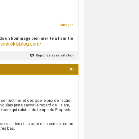
Partager
ds un hommage bien mérité à l'amitié
/smk.eklablog.com/
Réponse avec citation
#3
 fructifier, et dès que le prix de l'action
voulais juste savoir le regard de l'Islam,
chose qui existait du temps du Prophète
aux salariés et au bout d'un certain temps
très bas.