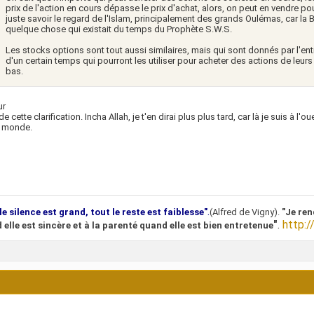
prix de l'action en cours dépasse le prix d'achat, alors, on peut en vendre pour
juste savoir le regard de l'Islam, principalement des grands Oulémas, car la 
quelque chose qui existait du temps du Prophète S.W.S.
Les stocks options sont tout aussi similaires, mais qui sont donnés par l'ent
d'un certain temps qui pourront les utiliser pour acheter des actions de leurs 
bas.
ur
de cette clarification. Incha Allah, je t'en dirai plus plus tard, car là je suis à l
e monde.
.
le silence est grand, tout le reste est faiblesse"
(Alfred de Vigny).
"Je ren
"
.
http:/
 elle est sincère et à la parenté quand elle est bien entretenue