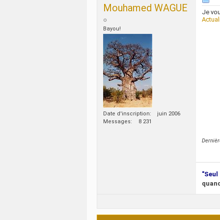
Mouhamed WAGUE
Je vou
Actual
Bayou!
Date d'inscription
juin 2006
Messages
8 231
Dernièr
"Seul 
quand