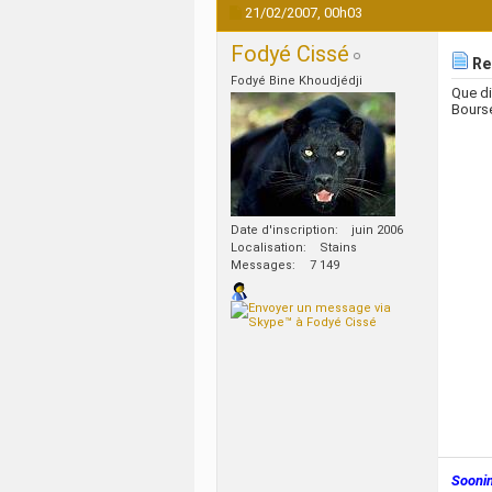
21/02/2007,
00h03
Fodyé Cissé
Reg
Fodyé Bine Khoudjédji
Que di
Bourse
Date d'inscription
juin 2006
Localisation
Stains
Messages
7 149
Sooni