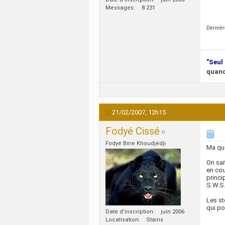
Messages
8 231
Derniè
"Seul 
quand
21/02/2007,
12h15
Fodyé Cissé
Fodyé Bine Khoudjédji
Ma que
On sai
en cou
princi
S.W.S
Les st
qui po
Date d'inscription
juin 2006
Localisation
Stains