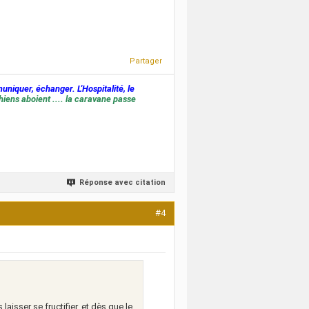
Partager
muniquer, échanger. L'Hospitalité, le
hiens aboient .... la caravane passe
Réponse avec citation
#4
aisser se fructifier, et dès que le