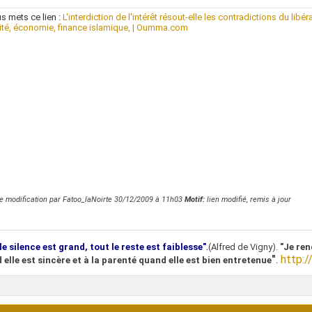
s mets ce lien :
L'interdiction de l'intérêt résout-elle les contradictions du libé
ité, économie, finance islamique, | Oumma.com
e modification par Fatoo_laNoirte 30/12/2009 à
11h03
Motif:
lien modifié, remis à jour
.
le silence est grand, tout le reste est faiblesse"
(Alfred de Vigny).
"Je ren
"
.
http:/
 elle est sincère et à la parenté quand elle est bien entretenue