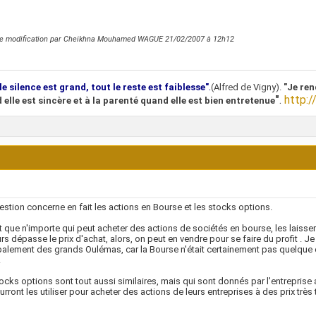
re modification par Cheikhna Mouhamed WAGUE 21/02/2007 à
12h12
.
le silence est grand, tout le reste est faiblesse"
(Alfred de Vigny).
"Je ren
"
.
http:/
 elle est sincère et à la parenté quand elle est bien entretenue
stion concerne en fait les actions en Bourse et les stocks options.
t que n'importe qui peut acheter des actions de sociétés en bourse, les laisser se
rs dépasse le prix d'achat, alors, on peut en vendre pour se faire du profit . Je 
palement des grands Oulémas, car la Bourse n'était certainement pas quelque 
.
ocks options sont tout aussi similaires, mais qui sont donnés par l'entreprise 
urront les utiliser pour acheter des actions de leurs entreprises à des prix très 